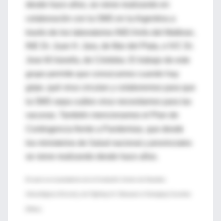
desde hace años, se viene realizando en
colaboración con la OMS en la Argentina a
través de los laboratorios INEI Anlis del Malbran,
INE Dr. Juan H. Jara, de Mar del Plata, e IVC Dr.
Jose M.Vanella, de Córdoba. El trabajo de este
grupo permite que conozcamos cuando hay
gripe, qué virus circulan y colaboremos para que
la OMS sepa cuáles virus necesitamos para las
vacunas. También mencionamos el Plan de
Contingencia frente a Pandemias, que desde
los ministerios de Salud nacional y provinciales
se viene realizando desde hace años.
El autor es el presidente de la Fundación Centro de Estudios
Infectológicos (Funcei) y de Fighting Inf. Diseases in Emerging Countries
(Fidec).