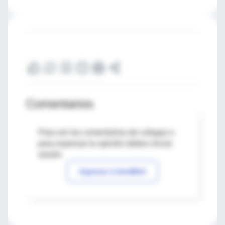
Comentarios
Para ver los comentarios de colegas o
para expresar tu opinión debes iniciar
sesión
Ingresar a IntraMed