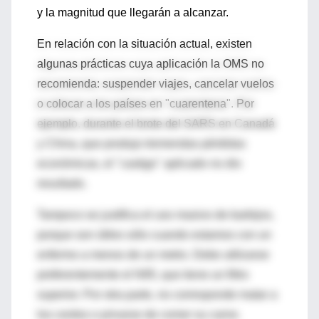
y la magnitud que llegarán a alcanzar.
En relación con la situación actual, existen
algunas prácticas cuya aplicación la OMS no
recomienda: suspender viajes, cancelar vuelos
o colocar a los países en "cuarentena". Por
ejemplo, durante el brote del SARS en Canadá
y China, que produjo tremendas pérdidas
económicas, el "castigo" aplicado no dio
resultado.
Tampoco se justifica el uso masivo de barbijos,
porque son útiles sólo cuando estamos con un
enfermo a menos de un metro. Debe utilizarse
preferentemente el N95, que tiene un filtro
superior. Por otra parte, no corresponde matar a
los cerdos o privarse de comer su carne.