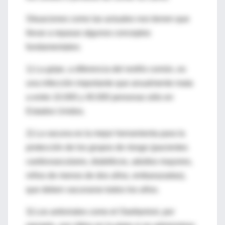
Situaciones como las actuales nos tienen que
llevar a repasar algunos conceptos
fundamentales:
1) La gripe, a diferencia del resfrío común, es
una infección importante que anualmente mata
a entre 10.000 y 40.000 personas sólo en
Estados Unidos.
2) La vacuna es la mejor herramienta para la
protección de los grupos de riesgo (pacientes
cardiovasculares, diabéticos, adultos mayores,
niños de menos de dos años, embarazadas),
que deben vacunarse todos los años.
3) Los antivirales como el Oseltamivir, por