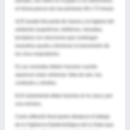
ejemplo, son útiles en la gripe si se administran
en forma precoz (en las primeras 48 a 72 horas).
4) El lavado frecuente de manos y la higiene del
ambiente (superficies, teléfonos, mesadas,
teclados) con soluciones que contengan
lavandina ayuda a disminuir la transmisión de
los virus respiratorios.
5) Las consultas deben hacerse cuando
aparecen estos síntomas: falta de aire, tos,
confusión y vómitos.
6) El aislamiento debe hacerse en la casa y por
una semana.
Como reflexión final quiero destacar el trabajo
de la Vigilancia Epidemiológica de la Gripe que,