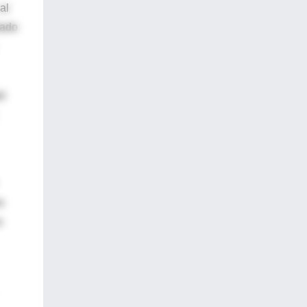
al
tado
el
o
o