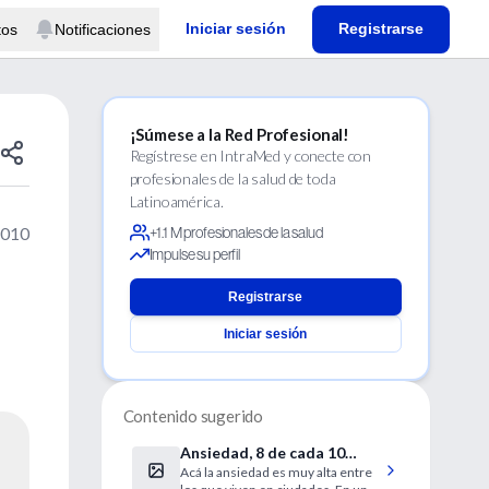
Iniciar sesión
Registrarse
tos
Notificaciones
¡Súmese a la Red Profesional!
Regístrese en IntraMed y conecte con
profesionales de la salud de toda
Latinoamérica.
2010
+1.1 M profesionales de la salud
Impulse su perfil
e
Registrarse
Iniciar sesión
Contenido sugerido
Ansiedad, 8 de cada 10
Acá la ansiedad es muy alta entre
argentinos la padecen