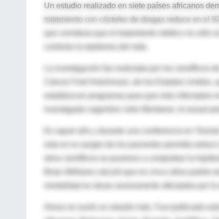
Un estudio realizado en siete países africanos dem
tratamiento con cócteles de drogas reduce en el 92%
que corrobora que el tratamiento médico no sólo si
controlar la epidemia del sida.
La investigación fue realizada por los científicos 
Cáncer Fred Hutchinson, de los Estados Unidos, q
establezcan programas para que más infectados rec
investigador argentino Julio Montaner, el actual p
En aquel año y durante una conferencia en Toronto,
sida en la sangre de los pacientes permitía reduci
otros científicos se pusieron a comprobar la hipót
Brian Williams calculó que en cinco años podría r
mortalidad en áreas severamente afectadas por la 
Ahora se sumó un estudio más. Fue publicado esta 