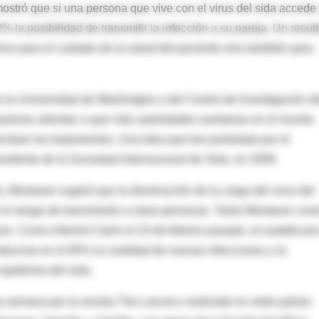
ostró que si una persona que vive con el virus del sida accede 
 la posibilidad de transmitir la infección a su pareja. Un resul
rve para el cuidado de la salud del paciente sino también para
de la Universidad de Washington y del Centro de Investigación d
uienes alientan a que más autoridades sanitarias en el mundo
iban los tratamientos. Una idea que fue postulada por el
residente de la Sociedad Internacional de Sida, en 2006.
 Montaner sugirió que la disminución de la carga del virus del
r el riesgo de transmisión a otras personas. Tanto Montaner com
esis. Como informó Clarín el 23 de febrero pasado, el sudafrican
educirse en el 95% la cantidad de nuevas infecciones y la
epidemia del sida.
semana por la revista The Lancet y realizado en siete países