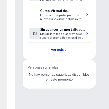
los que viven en ciudades. En un
ranking global el país está cuarto,
detrás de Japón, Rusia y Arabia
Curso Virtual de
Saudita.
Lo invitamos a participar de un
Prevención de las
nuevo curso virtual del más alto
infecciones en Pediatría
nivel, disponible en forma gratuita
para los usuarios de IntraMed.
Sin avances en mortalidad
Más de la mitad de las provincias
materna
supera el promedio nacional de
muertes en el embarazo, el parto o
el puerperio.
Ver más
Personas sugeridas
No hay personas sugeridas disponibles
en este momento