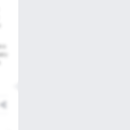
s
o a
al y