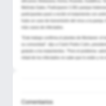
africanos: Botswana, Kenia, Ruanda, Sudáfrica, T
Melinda Gates. Participaron 3.381 parejas heterose
participantes pasó a recibir el tratamiento con ant
hubo un caso de transmisión del virus a la pareja
más casos de infectados.
"Este trabajo confirma el planteo de Montaner: el tr
su comunidad". dijo a Clarín Pedro Cahn, preside
gratuito a los tratamientos. "Pero el problema -adv
mitad de los infectados no sabe que lo están y no r
Comentarios