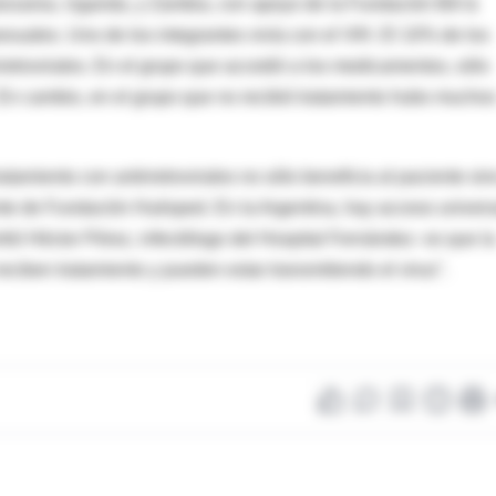
anzania, Uganda, y Zambia, con apoyo de la Fundación Bill &
xuales. Uno de los integrantes vivía con el VIH. El 10% de los
irretrovirales. En el grupo que accedió a los medicamentos, sólo
. En cambio, en el grupo que no recibió tratamiento hubo mucho
atamiento con antirretrovirales no sólo beneficia al paciente sin
nte de Fundación Huésped. En la Argentina, hay acceso univers
irtió Héctor Pérez, infectólogo del Hospital Fernández- es que la
eciben tratamiento y pueden estar transmitiendo el virus".