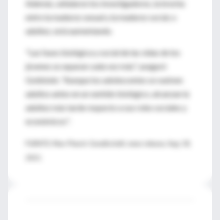
Además, señalaron los investigadores, la brecha
entre la madurez sexual y la madurez social, o
adultez, está aumentando.
"Las fases biológica y social de las vidas de los
jóvenes se separan cada vez más", aseguró
Goldstein. "Aunque los adolescentes se vuelven
adultos antes en un sentido biológico, alcanzan la
adultez más tarde respecto a sus roles sociales y
económicos".
FUENTE: Max-Planck-Gesellschaft, news release, Aug. 18,
2011