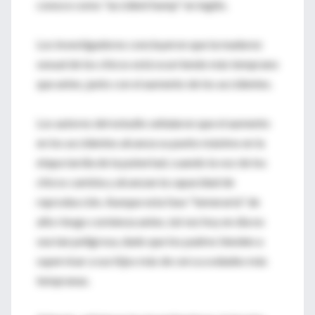
conoce como "accident hump" en inglés.
Los investigadores concluyeron que la madurez
sexual de los chicos está ocurriendo más temprano
que antes, junto con el aumento de los accidentes.
Los autores del estudio señalaron que el aumento
en los accidentes alcanza su punto máximo en la
etapa tardía de la pubertad, cuando la voz de los
chicos cambia y alcanzan la capacidad de
reproducción. Aunque esta fase "temeraria" de
alto riesgo comienza antes, tal vez hoy en día no
sea tan peligrosa, dado que los padres tienden a
supervisar a sus hijos más de cerca a edades más
tempranas.