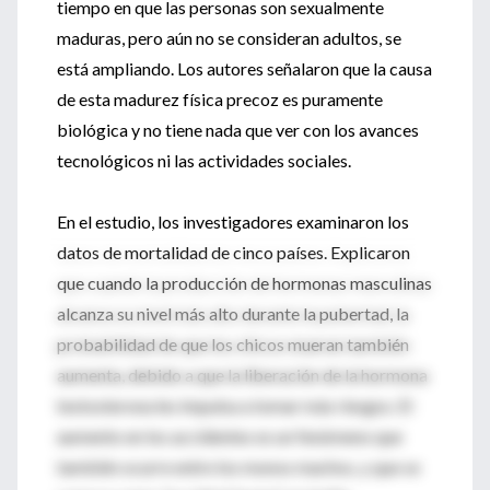
tiempo en que las personas son sexualmente
maduras, pero aún no se consideran adultos, se
está ampliando. Los autores señalaron que la causa
de esta madurez física precoz es puramente
biológica y no tiene nada que ver con los avances
tecnológicos ni las actividades sociales.
En el estudio, los investigadores examinaron los
datos de mortalidad de cinco países. Explicaron
que cuando la producción de hormonas masculinas
alcanza su nivel más alto durante la pubertad, la
probabilidad de que los chicos mueran también
aumenta, debido a que la liberación de la hormona
testosterona les impulsa a tomar más riesgos. El
aumento en los accidentes es un fenómeno que
también ocurre entre los monos machos, y que se