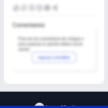
Comentarios
Para ver los comentarios de colegas o
para expresar tu opinión debes iniciar
sesión
Ingresar a IntraMed