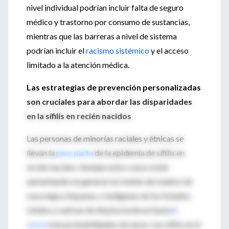
nivel individual podrían incluir falta de seguro
médico y trastorno por consumo de sustancias,
mientras que las barreras a nivel de sistema
podrían incluir el
racismo sistémico
y el acceso
limitado a la atención médica.
Las estrategias de prevención personalizadas
son cruciales para abordar las disparidades
en la sífilis en recién nacidos
Las personas de minorías raciales y étnicas se
llevan la
peor parte
de la epidemia de sífilis en
recién nacidos. Aunque estos casos están
aumentando en general, los bebés de madres de
raza negra, hispanas, o indígenas de los Estados
Unidos o nativas de Alaska tuvieron hasta
8
veces
más probabilidades de nacer con sífilis en el