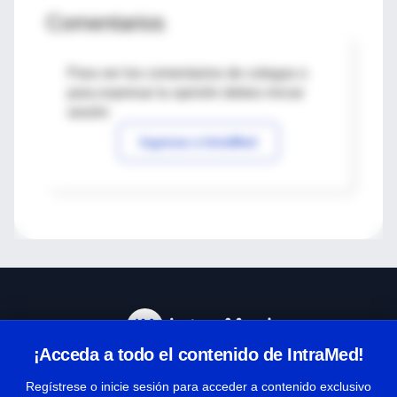
Comentarios
Para ver los comentarios de colegas o
para expresar tu opinión debes iniciar
sesión
Ingresar a IntraMed
¡Acceda a todo el contenido de IntraMed!
Centro de Ayuda
Regístrese o inicie sesión para acceder a contenido exclusivo