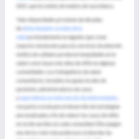
2021, que los bebés de madres de raza blanca.
Tales disparidades provienen de décadas
de
determinantes sociales de la
salud
profundamente arraigados que crean
mayores obstáculos para los servicios de atención
médica de calidad y producen inequidades en la
salud, como tasas más altas de sífilis en algunas
comunidades. Los trabajadores de salud
comunitarios, incluidos los guías locales de
pacientes, administradores de casos
y
especialistas en intervención de enfermedades
,
son parte crucial para el desarrollo de estrategias
personalizadas a fin de reducir los casos de sífilis
en recién nacidos en cada comunidad. Ellos juegan
uno de los roles más poderosos al abordar las