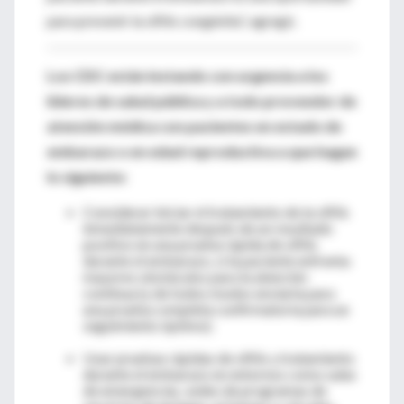
para prevenir la sífilis congénita”, agregó.
Los CDC están
instando con urgencia a los
líderes de salud pública y a todo proveedor de
atención médica con pacientes en estado de
embarazo o en edad reproductiva a que hagan
lo siguiente
:
Considerar iniciar el tratamiento de la sífilis
inmediatamente después de un resultado
positivo en una prueba rápida de sífilis
durante el embarazo, si la paciente enfrenta
mayores obstáculos para la atención
continua (y de todos modos enviarla para
una prueba completa confirmatoria para un
seguimiento óptimo).
Usar pruebas rápidas de sífilis y tratamiento
durante el embarazo en entornos como salas
de emergencias, sedes de programas de