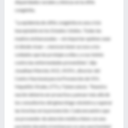
disparidades raciales y étnicas en la sífilis
congénita.
“La epidemia de sífilis congénita es una crisis
inaceptable en los Estados Unidos. Todas las
madres embarazadas —sin importar quiénes sean
ni dónde vivan—, merecen tener acceso a los
cuidados que las protejan a ellas y a sus bebés
contra las enfermedades prevenibles”, dijo
Jonathan Mermin, M.D., M.P.H., director del
Centro Nacional para la Prevención de VIH,
Hepatitis Virales, ETS y Tuberculosis. “Nuestra
nación debería ser proactiva y pensar más allá de
los consultorios del ginecólogo obstetra y superar
las brechas en la prevención. Cada encuentro que
un proveedor de atención médica tiene con una
paciente durante el embarazo es una oportunidad