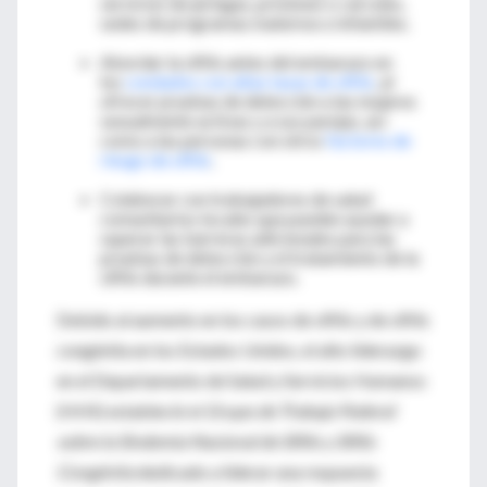
servicios de jeringas, prisiones o cárceles,
sedes de programas maternos e infantiles.
Abordar la sífilis antes del embarazo en
los
condados con altas tasas de sífilis
, al
ofrecer pruebas de detección a las mujeres
sexualmente activas y a sus parejas, así
como a las personas con otros
factores de
riesgo de sífilis
.
Colaborar con trabajadores de salud
comunitarios locales que pueden ayudar a
superar las barreras adicionales para las
pruebas de detección y el tratamiento de la
sífilis durante el embarazo.
Debido al aumento en los casos de sífilis y de sífilis
congénita en los Estados Unidos, el alto liderazgo
en el Departamento de Salud y Servicios Humanos
(HHS) estableció el
Grupo de Trabajo Federal
sobre la Sindemia Nacional de Sífilis y Sífilis
Congénita
dedicado a liderar una respuesta