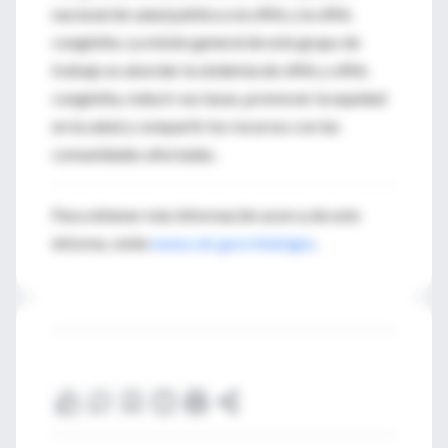
nacional de salud pública a la sífilis y la sífilis
congénita. La misión general de este grupo de
trabajo es abordar la sindemia de sífilis y sífilis
congénita, reducir sus tasas, promover la equidad
en la salud y compartir los recursos con las
comunidades afectadas.
Para obtener más información acerca de este
informe, visite
www.cdc.gov/vitalsigns
.