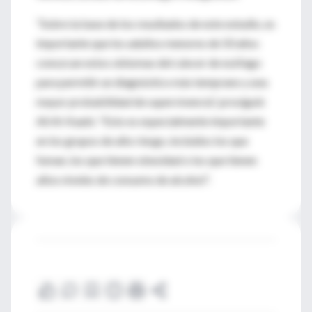
“Sobre la base de los resultados de este estudio, es
importante que los adultos menores de 50 años
conozcan estos síntomas del cáncer de esófago
para permitir un diagnóstico más temprano y una
mayor probabilidad de supervivencia”, prosiguió
Ali Al-Kaabi. "Esto es especialmente importante
en los grupos de alto riesgo, incluidos los que
fuman, los que tienen obesidad o los que tienen
altos niveles de consumo de alcohol".