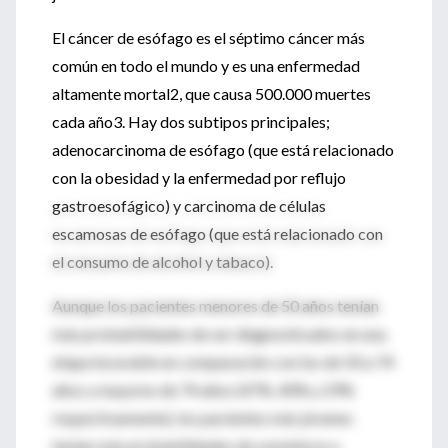
El cáncer de esófago es el séptimo cáncer más
común en todo el mundo y es una enfermedad
altamente mortal2, que causa 500.000 muertes
cada año3. Hay dos subtipos principales;
adenocarcinoma de esófago (que está relacionado
con la obesidad y la enfermedad por reflujo
gastroesofágico) y carcinoma de células
escamosas de esófago (que está relacionado con
el consumo de alcohol y tabaco).
Aunque los pacientes menores de 50 años tenían
más probabilidades de ser diagnosticados en una
etapa incurable en comparación con los de 50 a 74
años y mayores de 74 años (47%, 40% y 29%
respectivamente), los pacientes más jóvenes
tenían más probabilidades de someterse a