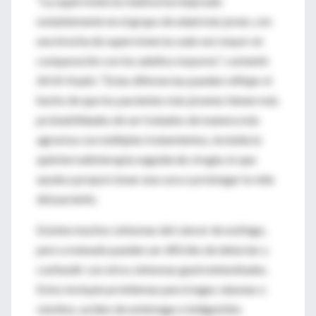
"La supervivencia relativa ha mejorado
notablemente en el grupo de edad más joven, con
una brecha de supervivencia cada vez mayor en
comparación con los adultos mayores", comentó
Ali Al-Kaabi. “Estas diferencias pueden reflejar el
hecho de que los pacientes más jóvenes tienen más
probabilidades de ser tratados de manera más
agresiva con múltiples tratamientos, incluida la
quimiorradioterapia seguida de cirugía, lo que
ayuda a proporcionar una cura o prolongar la vida
del paciente.
Existen muchos síntomas del cáncer de esófago,
pero a menudo pueden ser difíciles de detectar y
confundir con otros síntomas gastrointestinales.
Estos incluyen problemas para tragar, náuseas o
vómitos, acidez de estómago e indigestión.