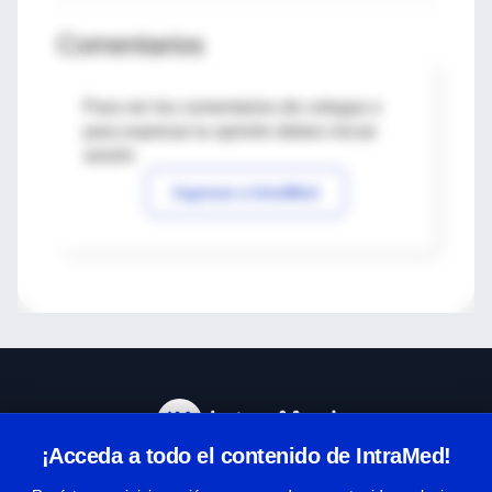
Comentarios
Para ver los comentarios de colegas o
para expresar tu opinión debes iniciar
sesión
Ingresar a IntraMed
¡Acceda a todo el contenido de IntraMed!
Centro de Ayuda