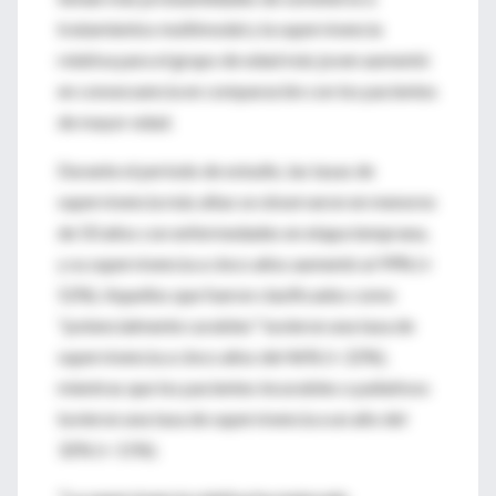
tratamientos multimodal y la supervivencia
relativa para el grupo de edad más joven aumentó
en consecuencia en comparación con los pacientes
de mayor edad.
Durante el período de estudio, las tasas de
supervivencia más altas se observaron en menores
de 50 años con enfermedades en etapa temprana,
y su supervivencia a cinco años aumentó al 99% (+
52%). Aquellos que fueron clasificados como
"potencialmente curables" tuvieron una tasa de
supervivencia a cinco años del 46% (+ 22%),
mientras que los pacientes incurables o paliativos
tuvieron una tasa de supervivencia a un año del
32% (+ 11%).