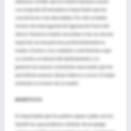
debemos olvidar que los bebés humanos nacen
con un grado de inmadurez importante que les
convierte en crías desvalidas. Por ello se habla
incluso de exterogestación (gestación fuera del
útero). Nuestros bebés necesitan crear un vínculo
especial con una persona, preferentemente la
madre. El amor y los cuidados contribuirán a que
su cerebro se desarrolle óptimamente y se
generen las nuevas conexiones neuronales que les
permitirán avanzar, desarrollarse y crecer. El mejor
estímulo es el amor de su madre.
BENEFICIOS
Es importante que los padres sepan cuáles son los
beneficios que podemos obtener de un apego