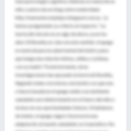
neuropsicología cognitiva. Además es mamá de un
niño y autora de un blog sobre maternidad,
http://mamasincomplejos.blogspot.com.es. Le
hemos preguntado su criterio al respecto: "La
teoría del vínculo no es algo de ahora, ya en los
años 50 Bowlby es claro en este sentido: el apego
es esencial para la salud mental del bebé y para
que tenga una relación íntima, cálida y continua
con su madre". Posteriormente, otras
investigaciones han apoyado la teoría de Bowlby,
llegando todas a la misma conclusión y es que una
crianza basada en el apego unido a un ambiente
saludable será determinante en el futuro del niño e
incluso en sus oportunidades futuras. Si hablamos
de bebés, el apego seguro favorecerá una
adaptación al mundo saludable, no traumática. No