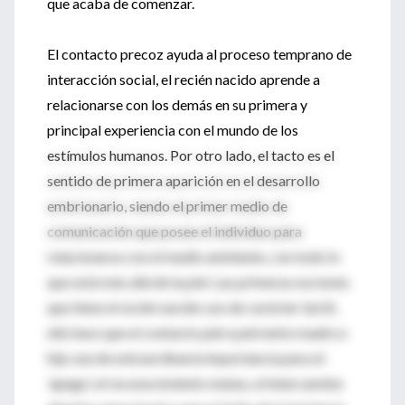
que acaba de comenzar.
El contacto precoz ayuda al proceso temprano de
interacción social, el recién nacido aprende a
relacionarse con los demás en su primera y
principal experiencia con el mundo de los
estímulos humanos. Por otro lado, el tacto es el
sentido de primera aparición en el desarrollo
embrionario, siendo el primer medio de
comunicación que posee el individuo para
relacionarse con el medio ambiente, con todo lo
que está más allá de la piel. Las primeras nociones
que tiene el recién nacido son de carácter táctil,
ello hace que el contacto piel a piel entre madre e
hijo sea de extraordinaria importancia para el
'apego', el reconocimiento mutuo, el intercambio