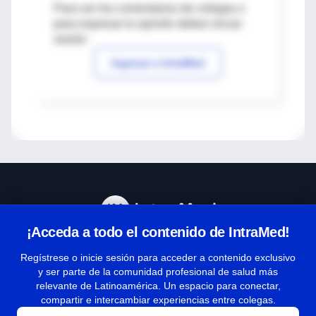
Para ver los comentarios de colegas o
para expresar tu opinión debes iniciar
sesión
Ingresar a IntraMed
¡Acceda a todo el contenido de IntraMed!
Centro de Ayuda
Regístrese o inicie sesión para acceder a contenido exclusivo
y ser parte de la comunidad profesional de salud más
relevante de Latinoamérica. Un espacio para conectar,
Términos y condiciones
compartir e intercambiar experiencias entre colegas.
| Políticas de privacidad