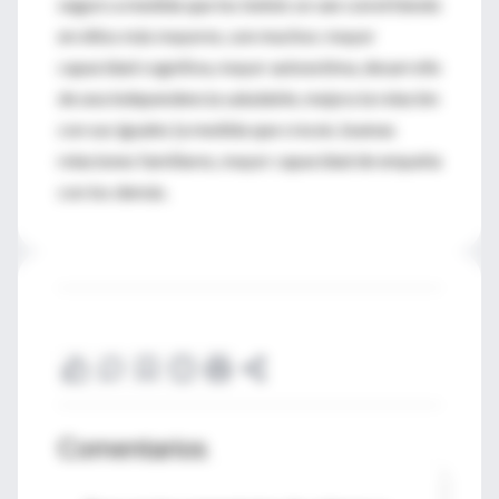
seguro a medida que los bebés se van convirtiendo
en niños más mayores, son muchos: mayor
capacidad cognitiva, mayor autoestima, desarrollo
de una independencia saludable, mejora la relación
con sus iguales (a medida que crecen, buenas
relaciones familiares, mayor capacidad de empatía
con los demás.
Comentarios