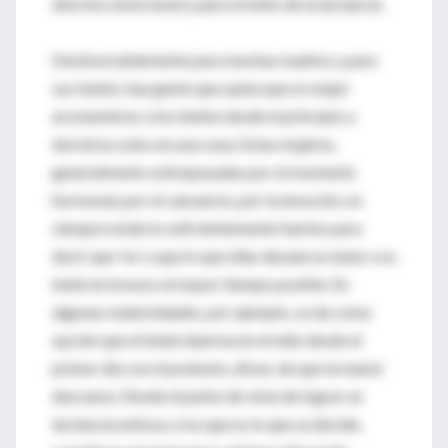
afectivo emocional y para el éxito de la lactancia.
Desfavorablemente para muchas madres y para
sus bebés, hay gente que opina que es mejor
acostumbrar a los bebés desde el principio a
dormirse solos en una cuna. Estas mujeres,
generalmente sobrepasadas por el momento
hormonal, por el cansancio, por la emoción, no
siempre están lo suficientemente fuertes para
decir que 'no' y que lo que ellas desean es tener a su
bebé en brazos el mayor tiempo posible. En
algunas maternidades, por ejemplo, se da como
opción que el bebé duerma en el nido desde el
primer día con el pretexto, dicen, de que la mamá
descanse. Desde el punto de vista de lograr un
lactancia exitosa, si es que es lo que se decide,