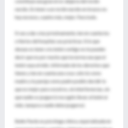
constituye una gran error alejarse del recién
nacido. En tener a un recién nacido en brazos no
hay excesos, cuanto más, mejor. Para todo.
Si vas a dar a luz próximamente, ten en cuenta los
criterios del hospital, sus prácticas. Si lo que
deseas es tener a tu bebé contigo no te pueden
decir que no por mucho que la norma sea que el
bebé vaya al nido. Infórmate de los derechos que
tienes y ten en cuenta una cosa: sólo tú como
madre y tu pareja como padre podéis decidir lo
que es mejor para vosotros, sin interferencias, sin
que nadie os juzgue (si escogéis llevar al bebé al
nido, tampoco nadie debe juzgaros).
Belén Pardo es psicóloga clínica, especializada en