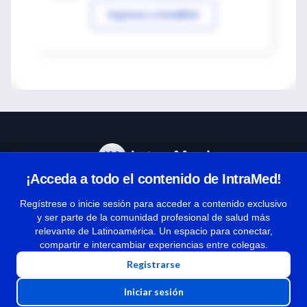
Ingresar a IntraMed
¡Acceda a todo el contenido de IntraMed!
Centro de Ayuda
Regístrese o inicie sesión para acceder a contenido exclusivo
y ser parte de la comunidad profesional de salud más
relevante de Latinoamérica. Un espacio para conectar,
Términos y condiciones
compartir e intercambiar experiencias entre colegas.
| Políticas de privacidad
Registrarse
| Todos los derechos reservados | Copyright 1997-2026
Iniciar sesión