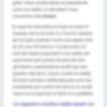
gritos”. Estos sonidos tienen la propiedad de
variar muy rápido su intensidad, lo que
conocemos como
dureza
.
El rango de intensidad en el que se mueve el
lenguaje oral es de entre 4 y 5 hercios mientras
que los gritos modulan mucho más rápido entre
los 30 y los 150 hertzios. Cuando Arnal y el
resto del equipo preguntaron a los sujetos del
experimento qué sonidos les parecían más
aterradores y perturbadores resultó que eran
aquellos más duros, incluso cuando se trataba
de frases normales modificadas para sonar así,
constatando que cuanto más duro es un sonido
mayor era la respuesta al miedo en la amígdala.
Los ingenieros acústicos habían topado con