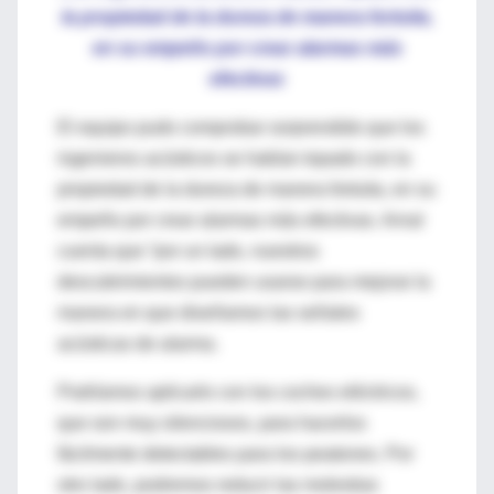
la propiedad de la dureza de manera fortuita,
en su empeño por crear alarmas más
efectivas
El equipo pudo comprobar sorprendido que los
ingenieros acústicos se habían topado con la
propiedad de la dureza de manera fortuita, en su
empeño por crear alarmas más efectivas. Arnal
cuenta que “por un lado, nuestros
descubrimientos pueden usarse para mejorar la
manera en que diseñamos las señales
acústicas de alarma.
Podríamos aplicarlo con los coches eléctricos,
que son muy silenciosos, para hacerlos
fácilmente detectables para los peatones. Por
otro lado, podremos reducir las molestias