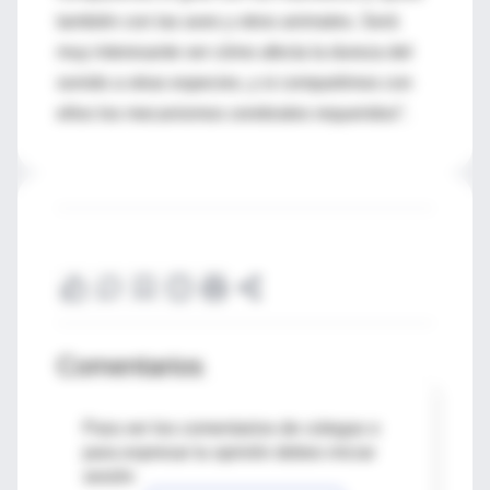
también con las aves y otros animales. Será
muy interesante ver cómo afecta la dureza del
sonido a otras especies, y si compartimos con
ellos los mecanismos cerebrales requeridos”.
Comentarios
Para ver los comentarios de colegas o
para expresar tu opinión debes iniciar
sesión