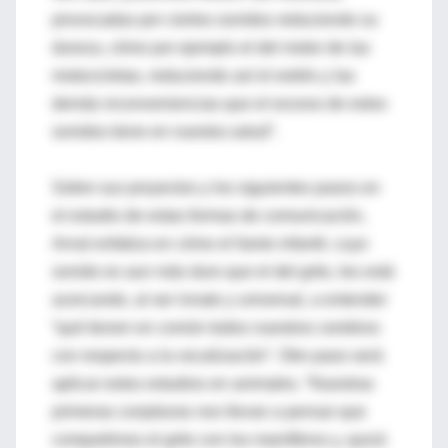
provocadas por ciertos sonidos reduciendo su
dureza, cómo por ejemplo el del motor de las
motocicletas, reduciendo así el estrés y las
demás inconveniencias que el exceso de estos
sonidos tiene en nuestra salud”.
Sobre sus proyectos y los siguientes pasos en
el estudio de estas formas de comunicación,
Arnal enfatiza en cómo el llanto infantil, cuyo
sonido es aun más duro que el del grito, les está
acercando, al ser innato y universal, a entender
“qué tienen en común todos nuestros cerebros
con respecto a la vocalización”. Otro paso será
aplicar estos estudios en animales. “Nuestras
primeras conjeturas nos llevan a pensar que
compartimos el grito con los mamíferos y, quizá