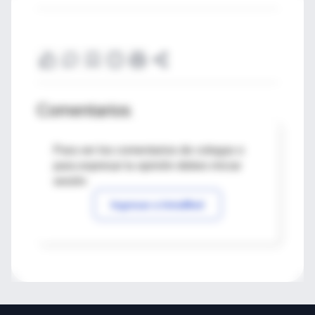
Comentarios
Para ver los comentarios de colegas o
para expresar tu opinión debes iniciar
sesión
Ingresar a IntraMed