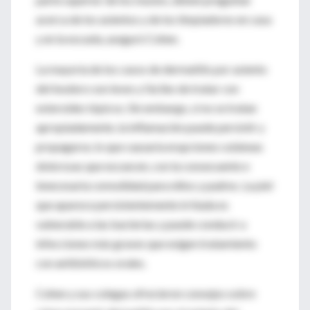
acerca de los asientos y de los limpiadores en casa
y en la escuela, aseguró Cohen.
La mayoría de los casos de dermatitis por asiento
del inodoro son leves y fáciles de tratar con
esteroides tópicos. Sin embargo, si no se tratan
apropiadamente, la inflamación puede persistir y
propagarse, lo que causaría erupciones cutáneas
dolorosas que escuecen, con la consecuente e
innecesaria comodidad para niños y padres. La piel
que aparece persistentemente irritada es
vulnerable a las bacterias y puede conducir a
infecciones más graves que exigen tratamiento
con antibióticos orales.
Cohen y sus colegas ofrecieron consejos sobre