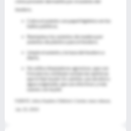
cómo prevenir dermatitis por el asiento del
inodoro.
Cubra el asiento con papel higiénico en los
baños públicos.
Reemplace los asientos de madera por
asientos de plástico para el inodoro.
Limpie el asiento y la taza del inodoro a
diario.
No utilice limpiadores agresivos, que con
frecuencia contienen sustancias químicas
que irritan la piel. En cambio, use alcohol y
agua oxigenada, que son efectivos y más
suaves con la piel.
FUENTE: Johns Hopkins Children's Center, news release,
Jan. 25, 2010