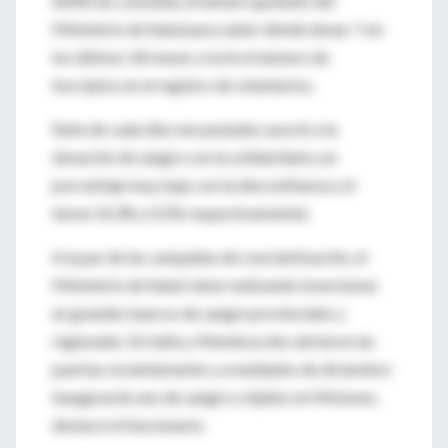
600% las consultas al número gratuito del
Ministerio de Salud para saber dónde donar. Y en
los últimos 18 meses creció el número de
inscriptos en el registro de voluntarios.
Siete de cada diez encuestados asoció a la
donación de sangre con la solidaridad y un
porcentaje muy bajo con la desconfianza y el
temor (4,3% y 0,5% respectivamente).
A la par de las campañas de concientización, el
Ministerio de Salud viene realizando inversiones
en grandes bancos de sangre provinciales y
regionales. En Salta y Mendoza dos abrieron las
puertas recientemente y a mediados de diciembre
inaugurarán uno de sangre y tejidos en Misiones,
destacó el funcionario.