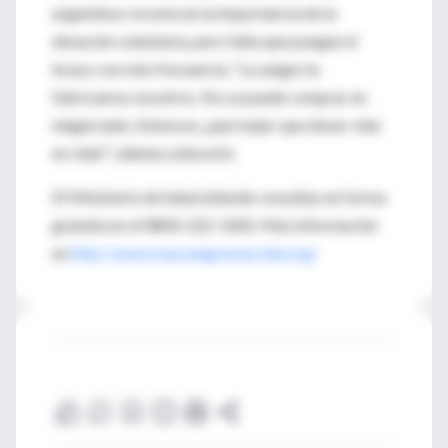
argentinos reconocen la importancia de la
donación voluntaria, pero falta que pongan el
brazo con más frecuencia. “La sangre la
fabricamos nosotros. No se puede comprar en
ningún lado. Entonces ¿qué mejor que donar vida
en vida?”, alienta Leibovich.
El Ministerio de Salud atiende consultas en forma
gratuita en el 0800-222-1002. Más información
en
http://www.massangremasvida.org/