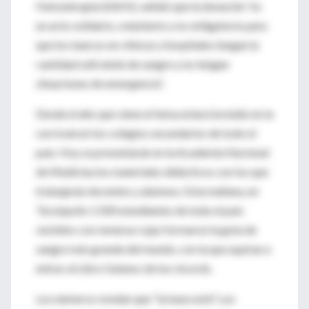
Hemoterapia (AAHI) , señaló que la donación “es
un acto solidario, voluntario y no obligatorio para
que los bancos en clínicas y hospitales tengan la
cantidad suficiente de sangre y no tengan
situaciones de emergencia”.
Desde el año que viene el tema estará incluido en la
currícula en los colegios secundarios de todo el
país. Hoy se presentarán en la Academia Nacional
de Medicina los materiales didácticos con los que
trabajarán docentes y alumnos. Esta mañana, en
Tecnópolis 1.500 estudiantes de todo el país
vestidos con remeras rojas formaron la gota de
sangre más grande del mundo, con la que aspiran a
entrar al Libro Guiness de los récords.
Los números revelan que “la base está”. Los