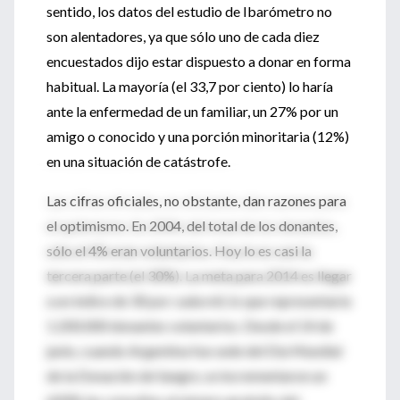
sentido, los datos del estudio de Ibarómetro no
son alentadores, ya que sólo uno de cada diez
encuestados dijo estar dispuesto a donar en forma
habitual. La mayoría (el 33,7 por ciento) lo haría
ante la enfermedad de un familiar, un 27% por un
amigo o conocido y una porción minoritaria (12%)
en una situación de catástrofe.
Las cifras oficiales, no obstante, dan razones para
el optimismo. En 2004, del total de los donantes,
sólo el 4% eran voluntarios. Hoy lo es casi la
tercera parte (el 30%). La meta para 2014 es llegar
a un índice de 30 por cada mil, lo que representaría
1.200.000 donantes voluntarios. Desde el 14 de
junio, cuando Argentina fue sede del Día Mundial
de la Donación de Sangre, se incrementaron un