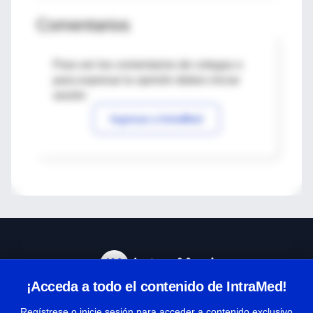
Comentarios
Para ver los comentarios de colegas o
para expresar tu opinión debes iniciar
sesión
Ingresar a IntraMed
¡Acceda a todo el contenido de IntraMed!
Centro de Ayuda
Regístrese o inicie sesión para acceder a contenido exclusivo