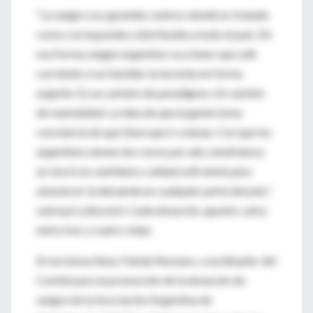
“La sangre va a grandes centros donde es tratada
como corresponde y distribuida a todo el país. De
esa forma, ningún argentino va a tener que salir
corriendo si un familiar la necesita en forma
urgente. Es un cambio de paradigma. Un cambio
de mentalidad. La idea de que la gente tome
conciencia de que tiene que ir a donar. Con que los
argentinos donen dos veces por año, tendríamos
un stock en cantidad y calidad suficiente para
abastecer la demanda en cualquier parte del país”,
subrayó Leibovich. Cada donación, apuntó, salva
entre tres y cuatro vidas.
En la misma línea, F abián Romano, coordinador del
Comité para la promoción de la donación de
sangre de la Asociación Argentina de