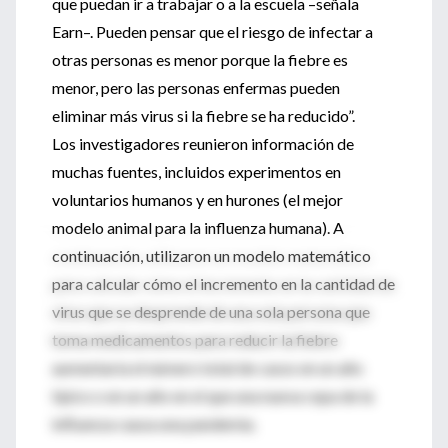
que puedan ir a trabajar o a la escuela –señala
Earn–. Pueden pensar que el riesgo de infectar a
otras personas es menor porque la fiebre es
menor, pero las personas enfermas pueden
eliminar más virus si la fiebre se ha reducido”.
Los investigadores reunieron información de
muchas fuentes, incluidos experimentos en
voluntarios humanos y en hurones (el mejor
modelo animal para la influenza humana). A
continuación, utilizaron un modelo matemático
para calcular cómo el incremento en la cantidad de
virus que se desprende de una sola persona que
toma medicamentos para reducir la fiebre
aumentaría el número total de casos en un año
típico o en un año en el que una nueva cepa de la
influenza causa una pandemia.