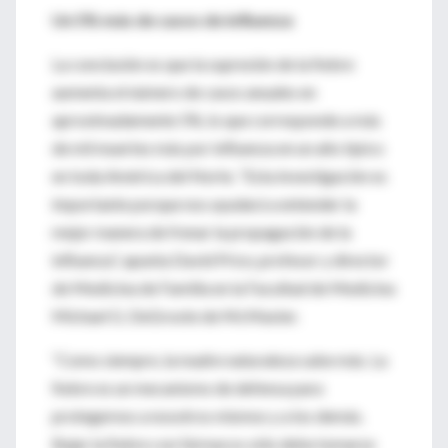
Un 5% más de casos de influenza
La conclusión es que la supresión de la fiebre
aumenta el número de casos anuales en
aproximadamente 5%, lo que corresponde a más
de mil muertes más por influenza en un año típico
en toda América del Norte. “Esta investigación es
importante porque nos ayudará a entender la
mejor manera de frenar la propagación de la
influenza”, apunta David Price, profesor y director
de Medicina de Familia en la Facultad de Medicina
Michael G. DeGroote de McMaster.
“Como siempre, la madre naturaleza sabe más. La
fiebre es un mecanismo de defensa para
protegernos a nosotros mismos y a los demás.
Bajar la fiebre con fármacos sólo debe tomarse