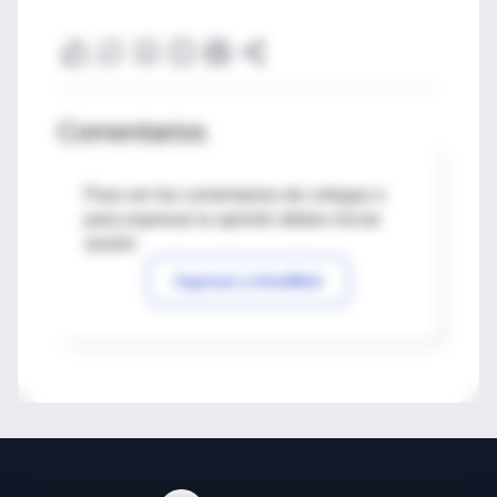
Comentarios
Para ver los comentarios de colegas o
para expresar tu opinión debes iniciar
sesión
Ingresar a IntraMed