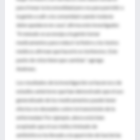
para frenar la incomodidad pero no para permitir a
la gente a salir a la comunidad cuando todavía
debe quedarse en casa”, afirma este investigador.
“A menudo se aconseja a la gente tomar
medicamentos para reducir la fiebre y los textos
médicos afirman que hacerlo es inofensivo. Este
punto de vista tiene que cambiar”, agrega
Andrews.
Los resultados de la investigación se hacen eco de
estudios anteriores que han demostrado que el uso
generalizado de los medicamentos puede tener
efectos no deseados sobre la transmisión de la
enfermedad. Por ejemplo, ahora está bien
aceptado que el uso indiscriminado de
antibióticos ha llevado a la aparición de bacterias