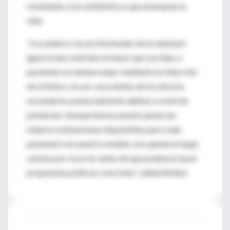
resistentes a los antibióticos que amenazan la
vida.
“Los padres y los profesionales de la salud por
igual se han centrado en hacer que sus hijos o
pacientes se sientan mejor mediante la reducción
de la fiebre, sin ser conscientes de los efectos
secundarios potencialmente dañinos a nivel de
población. Aunque hemos puesto juntas las
mejores estimaciones disponibles para cada
parámetro en nuestro modelo, nos queda un largo
camino por recorrer antes de que podamos hacer
propuestas políticas concretas”, señala Bolker.