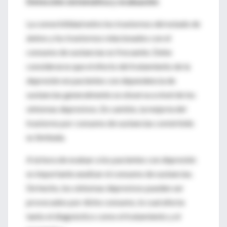
Detección sistemática y evaluación
La comorbilidad entre los trastornos del estado de
ánimo y los trastornos relacionados con el
consumo de sustancias es frecuente. Debe
considerarse que el efecto del tratamiento de la
depresión en pacientes con dependencia de
sustancias generalmente se observa a nivel de los
síntomas depresivos. En cambio, la mejoría del
trastorno por consumo de sustancias comórbido
es limitada.
A la hora de evaluar a los pacientes con depresión
es importante analizar el consumo de sustancias.
De hecho, los síntomas depresivos pueden ser
provocados por dicho consumo, lo cual afecta
tanto el diagnóstico como el tratamiento y el