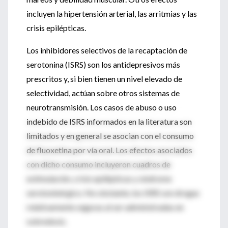
incluyen la hipertensión arterial, las arritmias y las
crisis epilépticas.
Los inhibidores selectivos de la recaptación de
serotonina (ISRS) son los antidepresivos más
prescritos y, si bien tienen un nivel elevado de
selectividad, actúan sobre otros sistemas de
neurotransmisión. Los casos de abuso o uso
indebido de ISRS informados en la literatura son
limitados y en general se asocian con el consumo
de fluoxetina por vía oral. Los efectos asociados
con dicho consumo incluyeron cuadros de
estimulación, crisis epilépticas y síndrome
serotoninérgico. No obstante, los ISRS son drogas
relativamente seguras al ser administradas en
sobredosis.