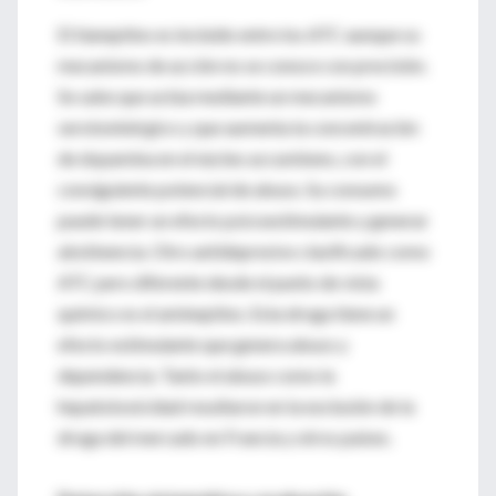
El tianeptino es incluido entre los ATC aunque su
mecanismo de acción no se conoce con precisión.
Se sabe que actúa mediante un mecanismo
serotoninérgico y que aumenta la concentración
de dopamina en el núcleo accumbens, con el
consiguiente potencial de abuso. Su consumo
puede tener un efecto psicoestimulante y generar
abstinencia. Otro antidepresivo clasificado como
ATC pero diferente desde el punto de vista
químico es el amineptino. Esta droga tiene un
efecto estimulante que genera abuso y
dependencia. Tanto el abuso como la
hepatotoxicidad resultaron en la exclusión de la
droga del mercado en Francia y otros países.