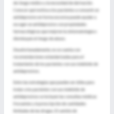
de riesgo médico y la necesidad de derivación.
Conocer qué motiva a los pacientes a consumir un
antidepresivo en forma excesiva puede ayudar a
escoger un antidepresivo con propiedades
farmacológicas que mejoren la sintomatología o
disminuyan el riesgo de abuso.
Desafortunadamente, no se cuenta con
recomendaciones estandarizadas para el
tratamiento de los pacientes con uso indebido de
antidepresivos.
Entre las estrategias que pueden ser útiles para
tratar a los pacientes con uso indebido de
antidepresivos se incluyen las consultas médicas
frecuentes y la prescripción de cantidades
limitadas de las drogas. El cambio de