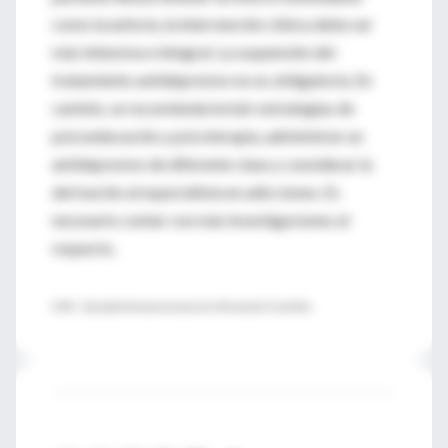
como la euforia, la intervención clínica debe ser
más intensiva e integral. La suspensión del
tratamiento antidepresivo no es obligatoria. En
cambio, se recomienda incluir estrategias de
psicoeducación y psicoterapia, administrar un
antidepresivo de diferente clase y considerar la
derivación al especialista en adicciones. Es
necesario contar con más investigaciones al
respecto.
♦ SIIC - Sociedad Iberoamericana de Información Científica