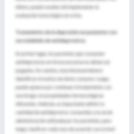
último, puede resultar útil implementar la
evaluación toxicológica en orina.
Tratamiento de la depresión en pacientes con
uso indebido de antidepresivos
En primer lugar, los pacientes que consumen
antidepresivos en forma excesiva no deben ser
juzgados. En cambio, el profesional deberá
identificar el motivo de dicho consumo. Luego,
puede optarse por continuar el tratamiento con
una droga con propiedades farmacológicas
diferentes. Además, es importante definir la
cantidad de antidepresivo consumido y la vía de
administración utilizada por los pacientes, para
luego clasificar cada caso de acuerdo con el nivel