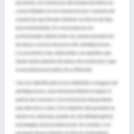
pacientes con trastornos del estado de ánimo en
comorbilidad con los trastornos por consumo de
sustancias que desean obtener un efecto de tipo
psicoestimulante. En consecuencia, los
profesionales deben tener en cuenta el potencial
de abuso a la hora de prescribir antidepresivos.
Los pacientes más vulnerables son aquellos que
tienen antecedentes de abuso de sustancias o que
se encuentran privados de su libertad.
Una vez identificado el uso indebido o riesgoso de
antidepresivos, el profesional deberá evaluar el
patrón de consumo y la motivación del paciente
para llevarlo a cabo. Si el objetivo del paciente es
aliviar los síntomas, puede ser de utilidad aplicar
estrategias de psicoeducación. En cambio, si el
paciente desea obtener un efecto estimulante