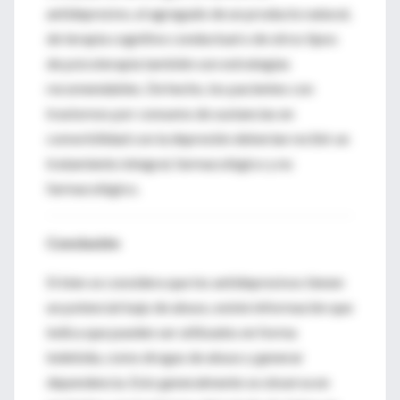
antidepresivo, el agregado de un producto natural,
de terapia cognitivo conductual o de otros tipos
de psicoterapia también son estrategias
recomendables. De hecho, los pacientes con
trastornos por consumo de sustancias en
comorbilidad con la depresión deberían recibir un
tratamiento integral, farmacológico y no
farmacológico.
Conclusión
Si bien se considera que los antidepresivos tienen
un potencial bajo de abuso, existe información que
indica que pueden ser utilizados en forma
indebida, como drogas de abuso y generar
dependencia. Esto generalmente se observa en