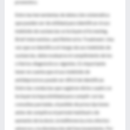
pronóstico.
Entre las herramientas de detección sistemática
que pueden ser de utilidad para identificar el uso
indebido de sustancias se incluyen el Screening,
Brief Intervention, and Referral to Treatment. Una
vez que se identifica el riesgo de uso indebido de
sustancias, debe evaluarse el cumplimiento de los
criterios diagnósticos vigentes. Es importante
tener en cuenta que el uso indebido de
antidepresivos puede ser difícil de identificar.
Entre las conductas que sugieren dicho cuadro se
incluyen la imposibilidad para cumplir con las
consultas pactadas, el pedido de prescripciones
antes de cumplirse el periodo habitual o de
aumento de la dosis, la indiferencia a los efectos
adversos y la disminución del funcionamiento. Por