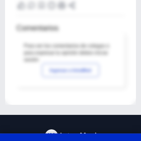
Comentarios
Para ver los comentarios de colegas o
para expresar tu opinión debes iniciar
sesión
Ingresar a IntraMed