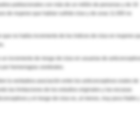
tudios poblacionales con más de un millón de personas y de 16
os de mujeres que habían sufrido ictus y de unas 11.000 no
 que no había incremento de los índices de ictus en mujeres q
s.
n un incremento de riesgo de ictus en usuarias de anticonceptiv
o por hemorragias cerebrales.
bre la verdadera asociación entre los anticonceptivos orales de
ndo las limitaciones de los estudios originales y las escasas
ticonceptivos y el riesgo de ictus es, al menos, muy poco fiable 