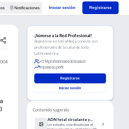
Iniciar sesión
Registrarse
tos
Notificaciones
¡Súmese a la Red Profesional!
Regístrese en IntraMed y conecte con
profesionales de la salud de toda
Latinoamérica.
2004
+1.1 M profesionales de la salud
Impulse su perfil
Registrarse
Iniciar sesión
ta
l
Contenido sugerido
ADN fetal circulante y
Un estudio, coordinado por el
riesgo precoz de