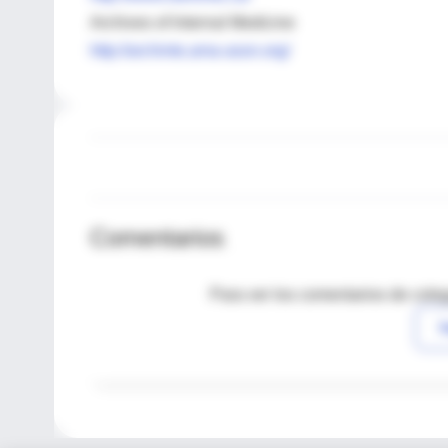
Archives of Internal Medicine
http://archinte.ama-assn.org/
Comentarios
Para ver los comentarios de coleg
I