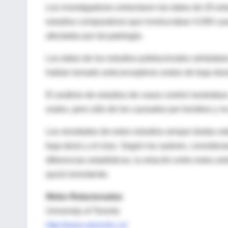
Los investigadores extractaron los datos de 20 es
estudios comparativos que involucraban 4.000 cas
afectadas por tal patología.
Los datos de los estudios poblacionales señalaban
habían tomado anticonceptivos orales de baja dosi
El análisis de estudios de casos control mostraba
orales, pero sólo de los causados por trombos y n
Los resultados de estos estudios arrojan dudas so
baja dosis y el ictus. Según los autores, considera
diferencias estadísticas, la relación entre estos an
quizá inexistente.
Webs Relacionadas
University of Toronto
http://www.utoronto.ca/