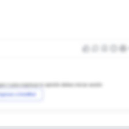
as o para expresar tu opinión debes iniciar sesión
ngresar a IntraMed