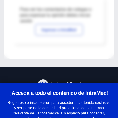
Para ver los comentarios de colegas o
para expresar tu opinión debes iniciar
sesión
Ingresar a IntraMed
¡Acceda a todo el contenido de IntraMed!
Centro de Ayuda
Regístrese o inicie sesión para acceder a contenido exclusivo
y ser parte de la comunidad profesional de salud más
relevante de Latinoamérica. Un espacio para conectar,
Términos y condiciones