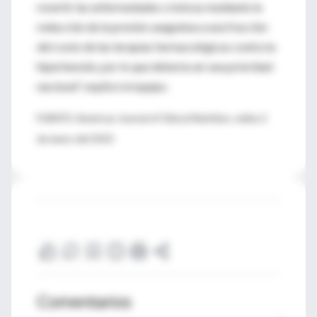
revertir las enfermedades crónicas mediante la
reducción de la presión sanguínea a una fracción
del costo de las terapias farmacológicas contra la
hipertensión, por lo que debería ser una prioridad
nacional", explicó el equipo.
FUENTE: American Journal of Clinical Nutrition, online 2
de enero del 2010
Comentarios