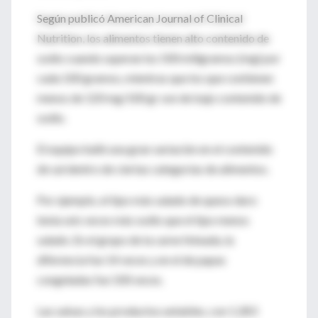
Según publicó American Journal of Clinical
Nutrition, los alimentos tienen alto contenido de
sodio cuando superan los 500 miligramos (mg) por
cada 100 gramos, mientras que los que contienen
menos de 120 mg/100 gr son de bajo contenido de
sodio.
El equipo halló una gran variación en el contenido
de sal dentro de ciertas categorías de alimentos.
Por ejemplo, el tipo más salado de queso duro
tenía seis veces más sodio que el tipo menos
salado. En el grupo de la carne feteada, la
diferencia fue 14 veces y en el de papas
congeladas fue 100 veces.
Las salsas y los productos untables, con 1.283