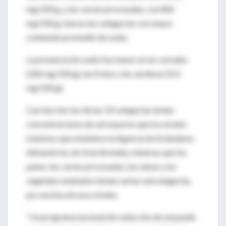
mg/100 g, y las carnes procesadas, con 846
mg/100 g, fueron las categorías con mayor
contenido promedio de sodio.
La presencia de sodio fue menor en los cereales
(206 mg/100 g), las frutas y las verduras (211
mg/100 g).
Casi dos tercios de las 33 categorías tenían
concentraciones de sal mayores que los niveles
máximos que establece la Agencia de Estándares
Alimenticios de Gran Bretaña, mientras que los
panes, las carnes procesadas, las salsas y los
vegetales enlatados tenían varias subcategorías
por encima de esos niveles.
"Un programa nacional de reducción de sal puede