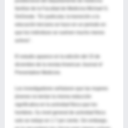
postdoctoral del departamento de medicina
familiar de la Facultad de Medicina Michael G.
DeGroote. "En particular, la transición a la
educación terciaria se hace en un periodo en
que los individuos se vuelven mucho menos
activos".
El estudio aparece en la edición del 15 de
diciembre de la revista American Journal of
Preventative Medicine.
Los investigadores señalaron que las mujeres
jóvenes no tenían la misma reducción
significativa en la actividad física que los
hombres. Su nivel general de actividad física
solo se redujo en 1.7 por ciento. Sin embargo,