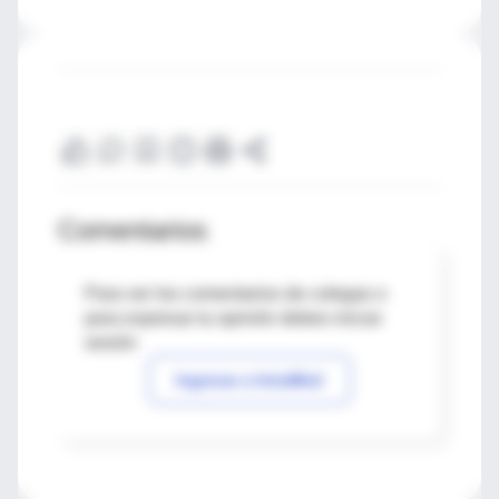
Comentarios
Para ver los comentarios de colegas o
para expresar tu opinión debes iniciar
sesión
Ingresar a IntraMed