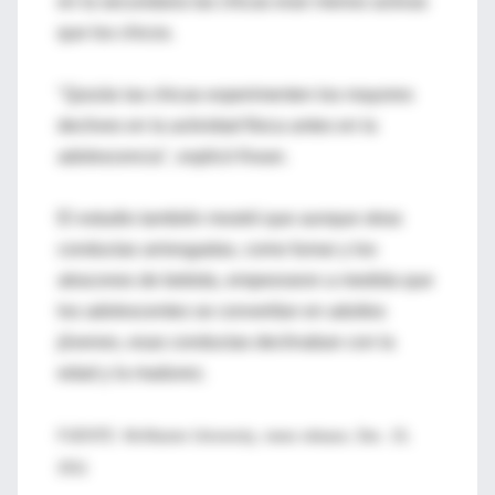
en la secundaria las chicas eran menos activas
que los chicos.
"Quizás las chicas experimenten los mayores
declives en la actividad física antes en la
adolescencia", explicó Kwan.
El estudio también mostró que aunque otras
conductas arriesgadas, como fumar y los
atracones de bebida, empeoraron a medida que
los adolescentes se convertían en adultos
jóvenes, esas conductas declinaban con la
edad y la madurez.
FUENTE: McMaster University, news release, Dec. 15,
2011