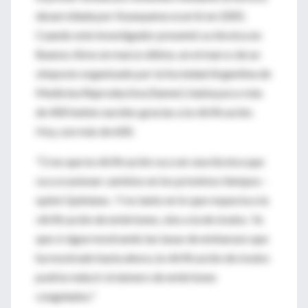
desarrollada por Kuwayama ocurrió en 2005.
Cuando este investigador presentó su técnica en
Buenos Aires en marzo último, en el marco de un
simposio organizado por la Sociedad Argentina de
Medicina Reproductiva (Samer), había poco más
de 400 bebés nacidos gracias a la vitrificación.
Hoy, son más de 600.
"Creo que la vitrificación va a ser una técnica que
va a ocasionar cambios en los próximos tiempos -
opinó Quintana-. Y no tanto en lo que respecta a la
vitrificación de embriones, sino a la de óvulos. Ya
que si sigue mostrando las tasas de embarazo que
ha mostrado hasta ahora, la vitrificación de óvulos
podría reducir el número de embriones
congelados."