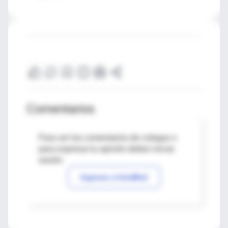
Comentarios
Para ver los comentarios de colegas o
para expresar tu opinión debes iniciar
sesión
Ingresar a IntraMed