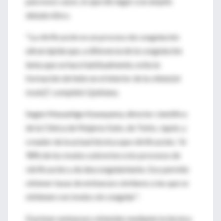
para esos casos, lo que dio lugar a un amplio
debate ético.
"La vitrificación es un proceso de congelación
ultrarrápida que, a diferencia de la congelación
lenta que se hace habitualmente, evita la
formación de hielo en el interior de la célula [el
óvulo]", completó Quintana.
Según Masashige Kuwayama, director científico
de la Clínica de Mujeres Kato, de Tokio, Japón, y
creador de la actual técnica que vitrificación, "el
98% de los óvulos sobrevive a los procesos de
vitrificación y de descongelamiento. Eso permite
obtener tasas de embarazo similares a las que se
obtienen con óvulos sin congelar".
El primer embarazo obtenido mediante la técnica