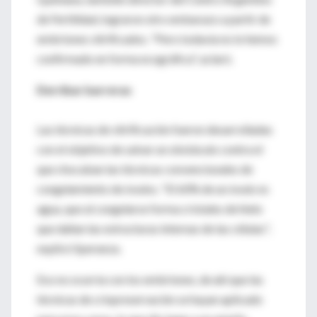
de Fertilidad, lograron otro embarazo a partir de
embriones vitrificados. "Pero todavía no lo hemos
confirmado en forma ecográfica", aclaró.
Derribar barreras
Las técnicas de vitrificación fueron desarrolladas
con el objetivo de salvar un obstáculo contra el
que chocaban las técnicas convencionales de
congelamiento de óvulos. "El 60% de un óvulo es
agua, que al congelarse forma cristales de hielo
que dañan las estructuras internas de las células",
explicó Speranza.
Eso no ocurría con los embriones, de ahí que las
técnicas de criopreservación se hayan aplicado