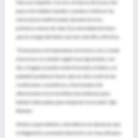
fuera un chupete. Con eso, la fuerza de la succión
pasa a los tejidos nasales y ayuda a reubicar las
estructuras malformadas durante los tres
primeros meses de vida. Esa remodelación hace
que la cirugía del labio sea más sencilla y efectiva.
"Si iniciamos el tratamiento en la hora cero y todo
el proceso se cumple según lo programado, con
dos cirugías (cuando están fisurados el labio y el
paladar) podemos hacer que un chico esté en las
condiciones cosméticas y funcionales (sin
alteraciones en la mordida ni problemas para
hablar) adecuadas para empezar la escuela", dijo
Bennun.
Ambos especialistas coincidieron en destacar que
el diagnóstico prenatal demostró ser muy útil para