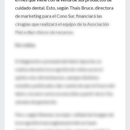
cuidado dental. Esto, según Thais Bruce, directora
de marketing para el Cono Sur, financiará las
cirugías que realizará el equipo de la Asociación
Piel a diez chicos sin recursos.
De rutina
El diagnóstico prenatal del labio leporino se
realiza durante la ecografía de rutina ya en el
quinto mes del embarazo, aunque distintos
estudios publicados dan cuenta de que la fisura del
labio y la nariz sería reconocible a partir de la 15a.
semana de gestación.
Pero, según Bennun, la mejor calidad de imagen de
la ecografía transvaginal permite un buen