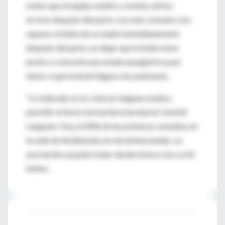
evitar que el equipo médico cometa ciertos
errores después del parto. Los más comunes son:
separar al bebe de su madre inmediatamente
después del parto, no dejar que el bebe tome
pecho y colocarle una sonda nasogástrica por
temor a que la leche llegue a los pulmones.
"Lo indicado es no colocar ninguna sonda y
permitir el inicio normal de la lactancia", insistió
Langsam. Hoy, el 40% de las primeras consultas en
la sede de Avellaneda son de embarazadas. La
asociación ya pudo tratar desde la hora cero a mil
bebes.