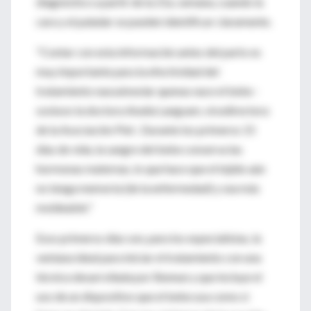
diagnóstico a partir de la 21a. semana, cuando la
cara y el paladar se pueden identificar claramente.
"Contar con esta información antes del parto es
muy importante para la efectividad del
tratamiento nasoalveolar apenas nace el bebe -
sostuvo la doctora Analía Langsam, vicedirectora
de la Asociación Piel-. Durante los primeros 15
días de vida, la sangre del bebe conserva las
hormonas maternas, lo que hace que el tejido aún
no tenga memoria (de la enfermedad) y sea más
moldeable."
Esos primeros días son, para los especialistas, la
ventana ideal para iniciar el tratamiento con una
técnica desarrollada por Bennun y que incluye el
uso de un dispositivo que el bebe usa como si