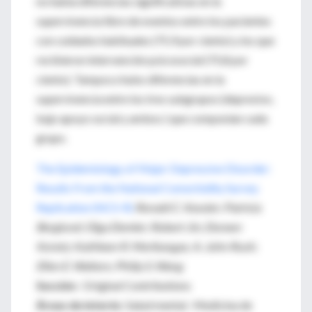
no había diferencias significativas en la
supervivencia libre de eventos entre los pacientes
con cuidados habituales (75,9 por ciento) y los que
recibieron intervención psicosocial (75,8 por
ciento). Tampoco hubo diferencias en la
supervivencia entre los tres subgrupos (depresivo,
bajo apoyo social y ambos ) que componían cada
grupo.
The Epidemiology of Major Depressive Disorder:
Results From the National Comorbidity Survey
Replication (NCS-R)
Ronald C. Kessler; Patricia
Berglund; Olga Demler; Robert Jin; Doreen
Koretz; Kathleen R. Merikangas; A. John Rush;
Ellen E. Walters; Philip S. Wang
Sección
: Original Contributions
Áreas de interés
: Salud mental. Medicina de