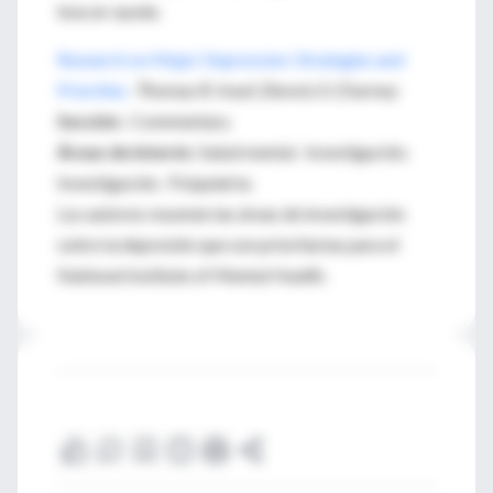
buscar ayuda.
Research on Major Depression: Strategies and
Priorities
Thomas R. Insel; Dennis S. Charney
Sección
: Commentary
Áreas de interés
: Salud mental. Investigación.
Investigación. Psiquiatría.
Los autores resumen las áreas de investigación
sobre la depresión que son prioritarias para el
National Institute of Mental Health.