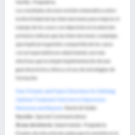
familia. Psiquiatría.
Los resultados de esta revisión sistemática sobre
la efectividad de las intervenciones para mejorar el
manejo de los casos con depresión en la atención
primaria, indican que las intervenciones complejas
que implican la gestión compartida de los casos
con un especialista en salud mental, son más
efectivas que la simple implementación de una
guía de práctica clínica y el uso de estrategias de
formación.
Past, Present, and Future Directions for Defining
Optimal Treatment Outcome in Depression:
Remission and Beyond
Martin B. Keller
Sección
: Special Communications
Áreas de interés
: Salud mental. Psiquiatría.
El autor de este artículo opina que la remisión es la