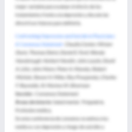
mejor variable para evaluar el efecto de los
tratamientos frente a la depresión y discute las
directrices futuras para definirla.
Confronting Depression and Suicide in Physicians:
A Consensus Statement
Claudia Center; Miriam
Davis; Thomas Detre; Daniel E. Ford; Wendy
Hansbrough; Herbert Hendin; John Laszlo; David
A. Litts; John Mann; Peter A. Mansky; Robert
Michels; Steven H. Miles; Roy Proujansky; Charles
F. Reynolds, III; Morton M. Silverman
Sección
: Consensus Statement
Áreas de interés:
Salud mental. Psiquiatría.
Profesión médica.
En esta conferencia de consenso se anima a los
médicos con depresión y riesgo de suicidio a