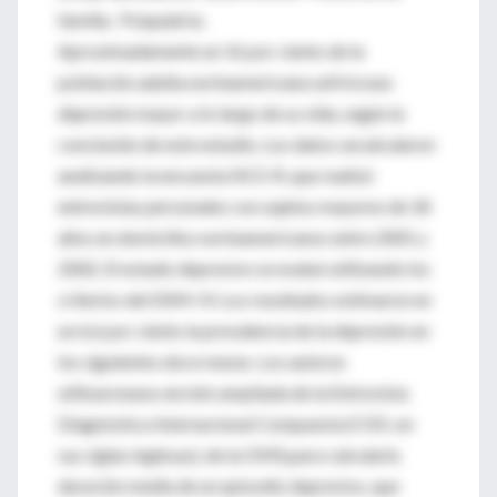
familia. Psiquiatría.
Aproximadamente un 16 por ciento de la
población adulta norteamericana sufrirá una
depresión mayor a lo largo de su vida, según la
conclusión de este estudio. Los datos secalcularon
analizando la encuesta NCS-R, que realizó
entrevistas personales con sujetos mayores de 18
años en domicilios norteamericanos entre 2001 y
2002. El estado depresivo se evaluó utilizando los
criterios del DSM-IV. Los resultados estimaron en
un 6,6 por ciento la prevalencia de la depresión en
los siguientes doce meses. Los autores
utilizaronuna versión ampliada de la Entrevista
Diagnóstica Internacional Compuesta (CIDI, en
sus siglas inglesas), de la OMS,para calcularla
duración media de un episodio depresivo, que