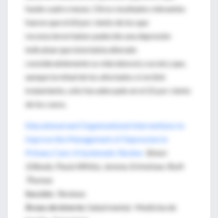
fuede cuatro meses. Otros resultados relevantes
fueron que el 60 por ciento de los que
reconocieron haber padecido una depresión
indicaban que ésta había alterado
considerablemente su vida laboral y social y que,
aunque la mitad de los afectados sí recibió
tratamiento, sólo fue adecuado en el 22 por ciento
de los casos.
Educational and Organizational Interventions to
Improve the Management of Depression in
Primary Care: A Systematic Review
Simon
Gilbody; Paula Whitty; Jeremy Grimshaw; Ruth
Thomas
Sección
: Reviews
Áreas de interés:
Salud mental. Medicina de