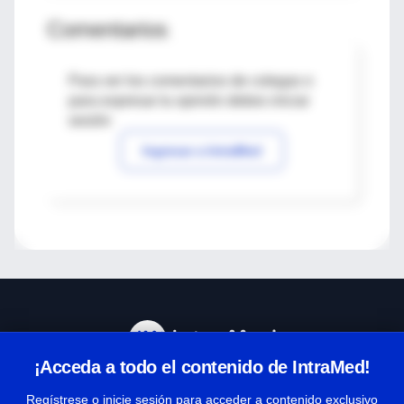
Comentarios
Para ver los comentarios de colegas o
para expresar tu opinión debes iniciar
sesión
Ingresar a IntraMed
¡Acceda a todo el contenido de IntraMed!
Centro de Ayuda
Regístrese o inicie sesión para acceder a contenido exclusivo