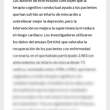
Los autores de este estudio concluyen que la
terapia cognitivo conductual ayuda a los pacientes
que han sufrido un infarto de miocardio a
sobrellevar mejor la depresión, pero la
intervención no mejora la supervivencia ni reduce
el riesgo cardiaco. Los investigadores utilizaron
los datos del ensayo Enrichd, que valoraba la
recuperación de los pacientes con enfermedad
coronaria, en el que habían participado 2.481con
antecedentes de infarto de miocardiode 73
centros, reclutados entre 1996 y 2001, que fueron
asignados a recibir terapia cognitiva o los
cuidados habituales. El análisis de los datos puso
de manifiesto que la mejora en los resultados
psicosociales a los seis meses favorecía al grupo
de tratamiento. Tras un seguimiento de 29 meses,