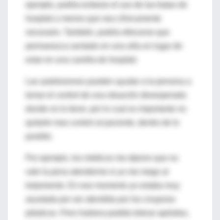
ejemplo, podría evitarse el uso de las batas de
hospital a menos que sea clínicamente
necesario. También, podría ofrecerse que
permanezca sentado en una silla en lugar de
estar en una camilla de hospital.
Las autolesiones pueden ayudar a la persona a
tomar el control de una situación desesperada
donde no lo tiene, por lo cual es importante no
quitarle mas control al paciente, dentro de lo
posible.
Por ejemplo, los médicos me dijeron que no
vale la pena atenderme si yo me niego al
tratamiento. En ese momento yo estaba muy
asustada por ser atendida por los cirujanos
plásticos. Pero hubiera podido tolerar apósitos,