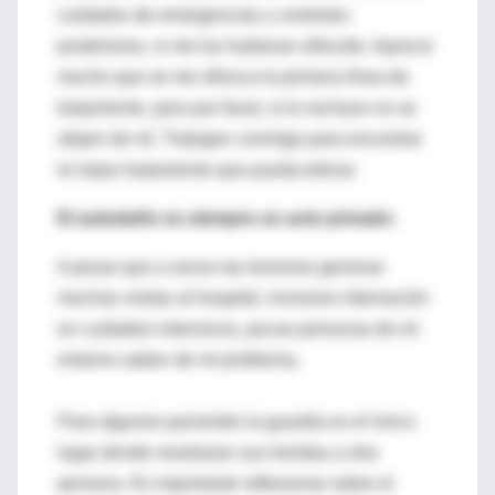
cuidados de emergencias y controles
posteriores, si me los hubieran ofrecido. Aprecio
mucho que se me ofrezca la primera línea de
tratamiento, pero por favor, si lo rechazo no se
alejen de mí. Trabajen conmigo para encontrar
el mejor tratamiento que pueda tolerar.
El autodaño es siempre un acto privado:
A pesar que a veces las lesiones generan
muchas visitas al hospital, inclusive internación
en cuidados intensivos, pocas personas de mi
entorno saben de mi problema.
Para algunos pacientes la guardia es el único
lugar donde mostraran sus heridas a otra
persona. Es importante reflexionar sobre el