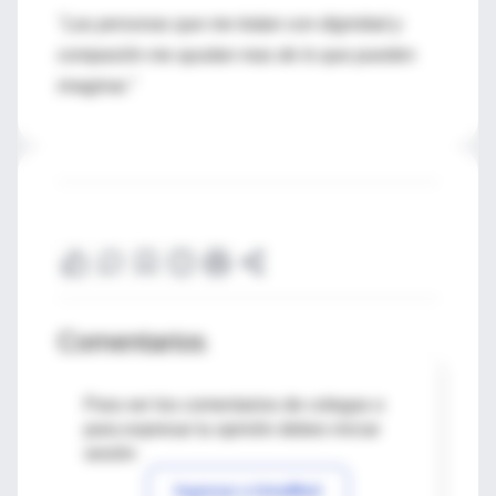
"Las personas que me tratan con dignidad y
compasión me ayudan mas de lo que pueden
imaginar."
Comentarios
Para ver los comentarios de colegas o
para expresar tu opinión debes iniciar
sesión
Ingresar a IntraMed