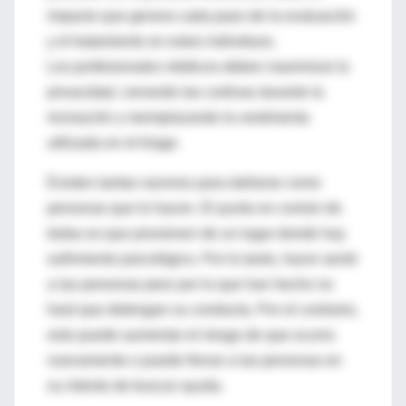
impacto que genera cada paso de la evaluación
y el tratamiento en estos individuos.
Los profesionales médicos deben maximizar la
privacidad, cerrando las cortinas durante la
revisación y reemplazando la vestimenta
utilizada en el triage.
Existen tantas razones para dañarse como
personas que lo hacen. El punto en común de
todas es que provienen de un lugar donde hay
sufrimiento psicológico. Por lo tanto, hacer sentir
a las personas peor por lo que han hecho no
hará que detengan su conducta. Por el contrario,
esto puede aumentar el riesgo de que ocurra
nuevamente o puede frenar a las personas en
su intento de buscar ayuda.