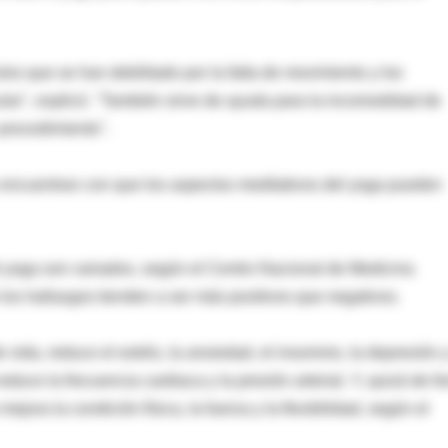
los que se han debilitado por la falta de movimiento y los
lar", explicó. "También sirve de ayuda para la incomodidad de
procedimiento".
encuentran con que los aspectos meditativos del yoga pueden
l yoga son variados, según el Centro Nacional de Medicina
os hallazgos tienden a ser más positivos que negativos.
vida, reduce el estrés, la ansiedad, el insomnio, la depresión y
duce la frecuencia cardiaca y la presión arterial. Y, quizá de f
jora la condición física, la fuerza y la flexibilidad, según el