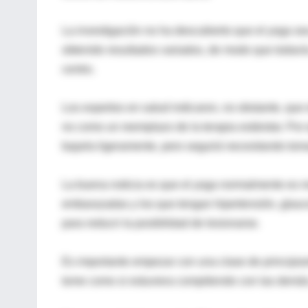
La investigación no ha descubierto que el yoga sea 
obtenido resultados variados, de modo que todavía no
centro.
Los expertos en salud indicaron, no obstante, qu
no como un reemplazo de la terapia estándar. Por e
bajarla ligeramente, pero seguirá necesitando tom
La buena noticia es que el yoga normalmente es 
embarazadas y los que tengan hipertensión, glaucom
para reducir la posibilidad de lesionarse.
Es importante empezar con una clase de principian
tome como si estuviera compitiendo con las demás