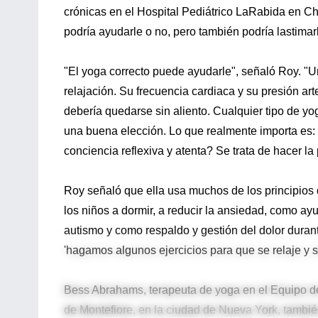
crónicas en el Hospital Pediátrico LaRabida en Chi
podría ayudarle o no, pero también podría lastimarl
"El yoga correcto puede ayudarle", señaló Roy. "Un
relajación. Su frecuencia cardiaca y su presión ar
debería quedarse sin aliento. Cualquier tipo de yo
una buena elección. Lo que realmente importa es:
conciencia reflexiva y atenta? Se trata de hacer la 
Roy señaló que ella usa muchos de los principios d
los niños a dormir, a reducir la ansiedad, como ayu
autismo y como respaldo y gestión del dolor durant
'hagamos algunos ejercicios para que se relaje y s
Bess Abrahams, terapeuta de yoga en el Equipo de 
de Montefiore, en la ciudad de Nueva York, tambié