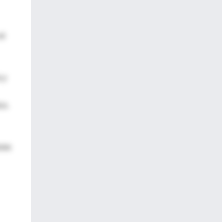
el
 y
co.
uras