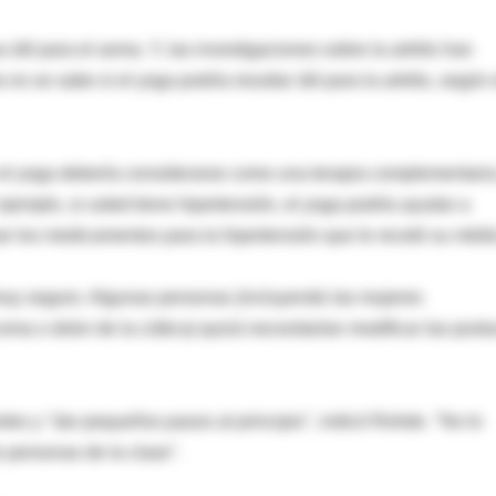
útil para el asma. Y, las investigaciones sobre la artritis han
 se sabe si el yoga podría resultar útil para la artritis, según 
e el yoga debería considerarse como una terapia complementaria
jemplo, si usted tiene hipertensión, el yoga podría ayudar a
ar los medicamentos para la hipertensión que le recetó su médi
muy seguro. Algunas personas (incluyendo las mujeres
a o dolor de la ciática) quizá necesitarían modificar las post
tes y "dar pequeños pasos al principio", indicó Rohde. "No lo
 personas de la clase".