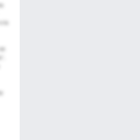
na
o la
 se
o",
oy