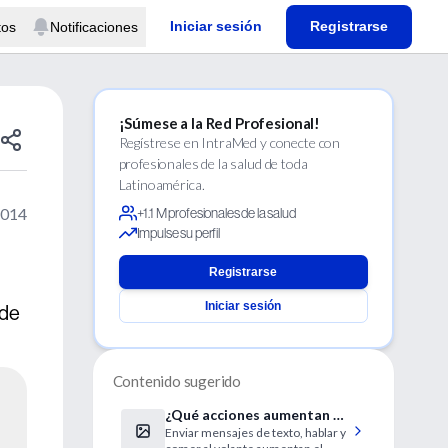
Iniciar sesión
Registrarse
tos
Notificaciones
¡Súmese a la Red Profesional!
Regístrese en IntraMed y conecte con
profesionales de la salud de toda
Latinoamérica.
2014
+1.1 M profesionales de la salud
Impulse su perfil
Registrarse
Iniciar sesión
 de
Contenido sugerido
¿Qué acciones aumentan el
Enviar mensajes de texto, hablar y
riesgo de accidentes?