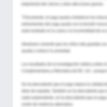
tratamiento del cáncer y otras afecciones graves.
"Físicamente, el yoga ayuda a fortalecer los múscu
estiramientos del yoga ayuda con la tensión muscu
estar tumbado en la cama o la incomodidad de un 
Abrahams comentó que los niños más grandes se 
ayudar a reducir la ansiedad.
Los resultados de la investigación médica sobre e
Complementaria y Alternativa de EE. UU., aunque l
Se ha descubierto que el yoga mejora la calidad de 
dolor de espalda. También se ha descubierto que re
nada sorprendente, se ha descubierto que el yoga me
centro de medicina alternativa.