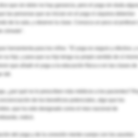
dice que sin dolor no hay ganancia, pero el yoga sin duda algu
que las personas que se inician en el yoga ni siquiera deberían
ondo de la sala, y observe la clase. Conozca un poco al profesor 
nte cómodo".
an herramienta para los niños. "El yoga es seguro y efectivo, y
 su hijo, y para que su hijo tenga su propio sentido de sí mism
n que añadir el yoga a la educación física o en las clases de
 útil.
yoga, ¿por qué no lo prescriben más médicos a los pacientes? R
concienciación de los beneficios potenciales, algo que los
embre, que ha sido designado como el mes nacional de
mbiando, indicó.
ción del yoga y de la conexión mente-cuerpo con los asuntos