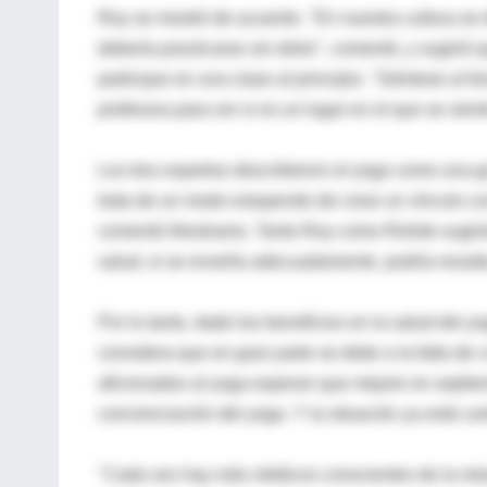
Roy se mostró de acuerdo. "En nuestra cultura se 
debería practicarse sin dolor", comentó, y sugirió 
participar en una clase al principio. "Siéntese al f
profesora para ver si es un lugar en el que se sie
Los tres expertos describieron el yoga como una gr
trata de un modo estupendo de crear un vínculo con
comentó Abrahams. Tanto Roy como Rohde sugiriero
salud, si se enseña adecuadamente, podría resultar
Por lo tanto, dado los beneficios en la salud del 
considera que en gran parte se debe a la falta de 
aficionados al yoga esperan que mejore en septi
concienciación del yoga. Y la situación ya está ca
"Cada vez hay más médicos conscientes de la rela