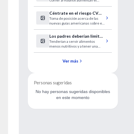
comer al volante aumentan el
riesgo de accidente, señala un
estudio.
Céntrate en el riesgo CV
Toma de posición acerca de las
antes que en las cifras de
nuevas guías americanas sobre el
colesterol
manejo del Colesterol LDL.
Los padres deberían limitar
Tenderían a servir alimentos
el uso de dispositivos
menos nutritivos y a tener una
electrónicos
comunicación familiar más pobre.
Ver más
Personas sugeridas
No hay personas sugeridas disponibles
en este momento