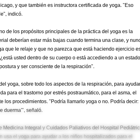
cago, y que también es instructora certificada de yoga. "Eso
e", indicó.
o de los propósitos principales de la práctica del yoga es la
terial deberían estar más bajas cuando termina una clase, y nun
ga que le relaje y que no parezca que está haciendo ejercicio e
 ¿está usted dentro de su cuerpo o está accediendo a un estad
postura y ser consciente de la respiración".
el yoga, sobre todo los aspectos de la respiración, para ayuda
da para el trastorno por estrés postraumático, para el asma, el
e los procedimientos. "Podría llamarlo yoga o no. Podría decir:
e duerma'", señaló.
Medicina Integral y Cuidados Paliativos del Hospital Pediátri
n usa el yoga para ayudar a los niños hospitalizados para el