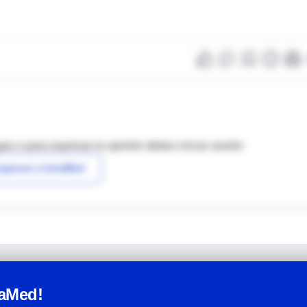
as o para expresar tu opinión debes iniciar sesión
ngresar a IntraMed
raMed!