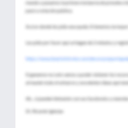
mundo y pasamos la primera instancia de preselecció
pasó a votación pública.
Acá es donde les pido una ayuda. Si tenemos la mayo
Les pido por favor que se hagan de 2 minutos y registr
https://www.heartofstroke.com/decorazonportapa
Si ganamos no solo vamos a poder obtener los recur
al mundo todo el esfuerzo y excelentes ideas que ten
Ah... si pueden linkeenlo con sus facebooks y reenvi
Dr. Ricardo Iglesias