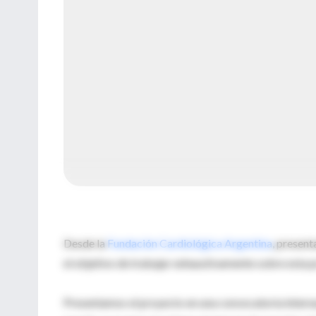
Desde la
Fundación Cardiológica Argentina
, presen
el objetivo de trabajar exhaustivamente sobre esta p
Presentamos el proyecto en una convocatoria intern