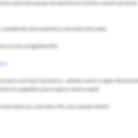
n por parte de un grupo de expertos en el tema y nuestro proyecto
r cantidad de votos podremos concretar este sueño.
en su voto al siguiente link!
lque
sos para concretar el proyecto... además vamos a seguir demostra
emos los argentinos para mejorar nuestra salud!
en este mail a sus conocidos. Nos van a ayudar mucho!