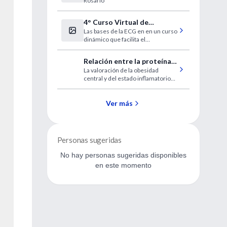
Rosario
4° Curso Virtual de
Las bases de la ECG en en un curso
Electrocardiografía Clínica
dinámico que facilita el
IntraMed
aprendizaje. Lo que siempre quiso
aprender en el formato didáctico
Relación entre la proteína
que estaba esperando
La valoración de la obesidad
C-reactiva y la adiposidad
central y del estado inflamatorio
abdominal
subyacente mediante la medición
de los niveles de proteína C-
reactiva podría ser de gran utilidad
Ver más
clínica.
Personas sugeridas
No hay personas sugeridas disponibles
en este momento