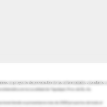
tamos un proyecto de prevención de las enfermedades vasculares 
roblemática en la Localidad de Tapalqué, Prov. de Bs. As.
acional donde se presentaron más de 2000 proyectos de todo el