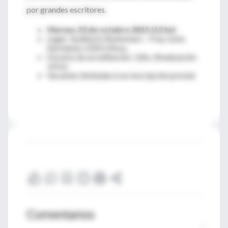
por grandes escritores.
Viernes 23 de octubre 2015 (12 hs)
Lugar: Auditorio Roemmers - Fray Justo
Sarmiento 2350 Olivos.
Horario de acreditación: 12hs. (finalización
14 hs)
Vacantes limitadas (con inscripción previa)
Comentarios