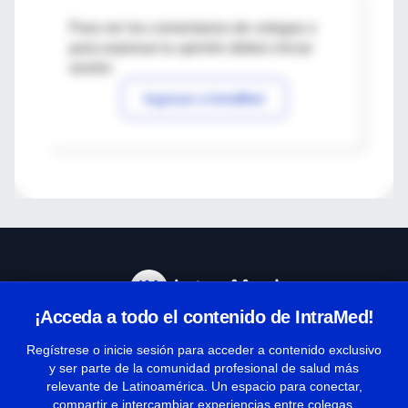
Para ver los comentarios de colegas o
para expresar tu opinión debes iniciar
sesión
Ingresar a IntraMed
¡Acceda a todo el contenido de IntraMed!
Centro de Ayuda
Regístrese o inicie sesión para acceder a contenido exclusivo
y ser parte de la comunidad profesional de salud más
relevante de Latinoamérica. Un espacio para conectar,
Términos y condiciones
compartir e intercambiar experiencias entre colegas.