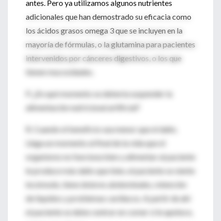
antes. Pero ya utilizamos algunos nutrientes
adicionales que han demostrado su eficacia como
los ácidos grasos omega 3 que se incluyen en la
mayoría de fórmulas, o la glutamina para pacientes
intervenidos por cánceres digestivos, o los que
tienen mucosidades.
P. ¿En qué momento se debería suspender la
alimentación nutricional artificial?
R. Cuando el beneficio sea menor que el daño.
Llega un momento al final de la vida que el
organismo no funciona bien y alimentar al paciente
le produce más daño que bien, el paciente se siente
incómodo, tiene dolores abdominales, retención
de líquidos y problemas cardiacos. A partir de ahí
el paciente se debe centrar en comer si le apetece,