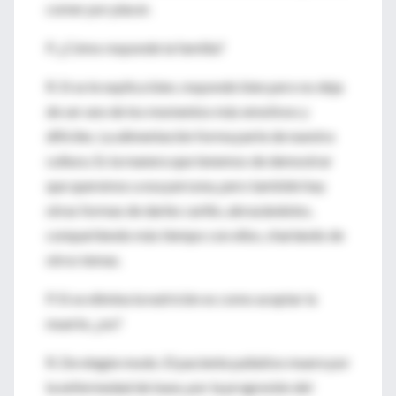
comer por placer.
P. ¿Cómo responde la familia?
R. Si se le explica bien, responde bien pero no deja
de ser uno de los momentos más emotivos y
difíciles. La alimentación forma parte de nuestra
cultura. Es la manera que tenemos de demostrar
que queremos a esa persona, pero también hay
otras formas de darles cariño, abrazándolos,
compartiendo más tiempo con ellos, charlando de
otros temas.
P. Si se elimina la nutrición es como aceptar la
muerte, ¿no?
R. De ningún modo. El paciente paliativo muere por
la enfermedad de base, por la progresión del