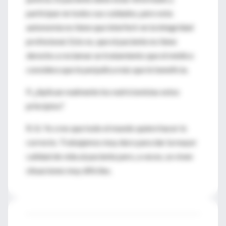
participar en todos sus cuidados, pero esta
autonomía no tiene que interferir en la integridad
profesional. Esto es, que el paciente no tiene
derecho a reclamar un tratamiento que el médico
considera que le perjudica más que le beneficia.
P. ¿Aplican realmente los nutricionistas estos
principios?
R. Sí. Yo creo que todo el mundo quiere hacer lo
correcto. Trabajamos muy duro para dar la mayor
calidad de vida al paciente pero, a veces, se viven
situaciones muy difíciles.