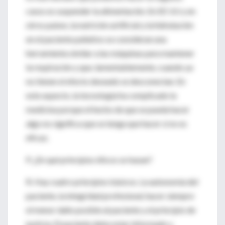
casos es suspender la alimentación. En EE UU y en
otros países, la nutrición artificial y la hidratación
en el paciente paliativo se consideran una
herramienta similar a las máquinas para mantener
la respiración y que, lamentablemente, cuando ya
no tienen el efecto deseado se desconectan. En
este aspecto, la tecnología ha complicado la
medicina porque el hecho de que se pueda hacer
algo no significa que se tenga que hacer si no es
eficaz.
P. ¿En qué principios éticos se basan?
R. Hay cuatro principios básicos. La autonomía del
paciente, la integridad profesional, hacer siempre
el menor daño posible al paciente y el principio de
justicia. El paciente debe estar informado y