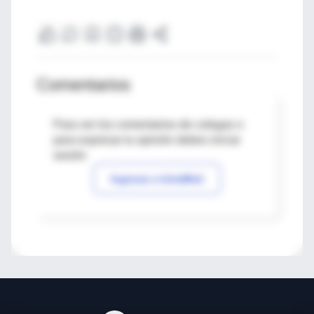
Comentarios
Para ver los comentarios de colegas o
para expresar tu opinión debes iniciar
sesión
Ingresar a IntraMed