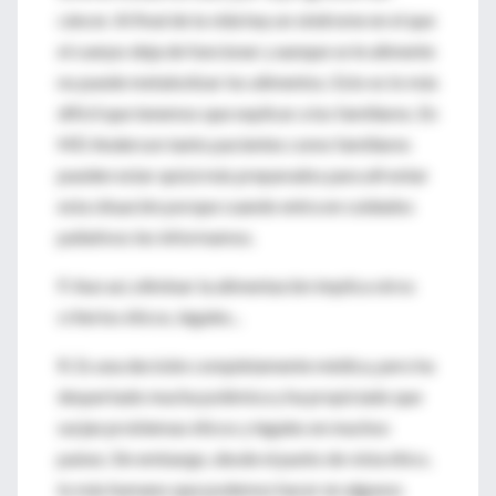
cáncer. Al final de la vida hay un síndrome en el que
el cuerpo deja de funcionar y aunque se le alimente
no puede metabolizar los alimentos. Esto es lo más
difícil que tenemos que explicar a los familiares. En
MD Anderson tanto pacientes como familiares
pueden estar quizá más preparados para afrontar
esta situación porque cuando entra en cuidados
paliativos les informamos.
P. Aun así, eliminar la alimentación implica otros
criterios éticos, legales...
R. Es una decisión completamente médica, pero ha
despertado mucha polémica y ha propiciado que
surjan problemas éticos y legales en muchos
países. Sin embargo, desde el punto de vista ético,
lo más humano que podemos hacer en algunos