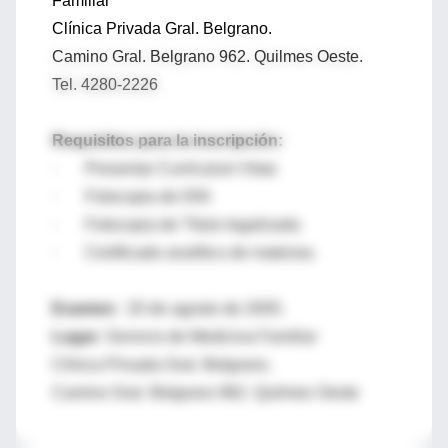
Familiar
Clínica Privada Gral. Belgrano.
Camino Gral. Belgrano 962. Quilmes Oeste.
Tel. 4280-2226
Requisitos para la inscripción:
· Presentar Currículum Vitae
· Fotocopia de DNI
· Fotocopia de Título legalizada
· Certificado analítico de materias.
Examen:
20 de agosto de 2005.
Lugar:
Servicio de Medicina Familiar
Clínica Privada Gral. Belgrano.
Camino Gral. Belgrano 962. Quilmes Oeste