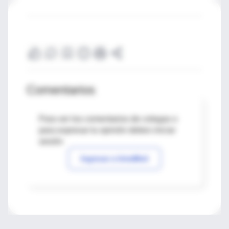
Comentarios
Para ver los comentarios de colegas o
para expresar tu opinión debes iniciar
sesión
Ingresar a IntraMed