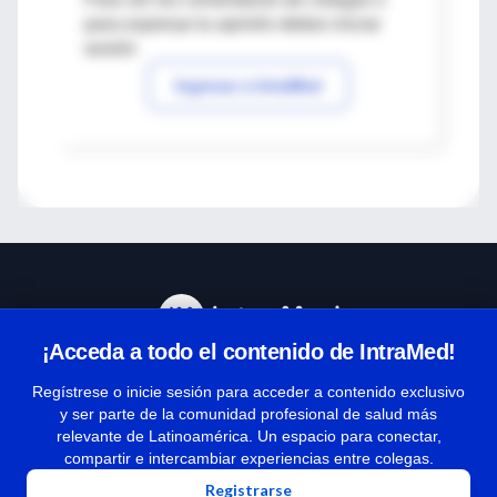
para expresar tu opinión debes iniciar
sesión
Ingresar a IntraMed
¡Acceda a todo el contenido de IntraMed!
Centro de Ayuda
Regístrese o inicie sesión para acceder a contenido exclusivo
y ser parte de la comunidad profesional de salud más
relevante de Latinoamérica. Un espacio para conectar,
Términos y condiciones
compartir e intercambiar experiencias entre colegas.
| Políticas de privacidad
Registrarse
| Todos los derechos reservados | Copyright 1997-2026