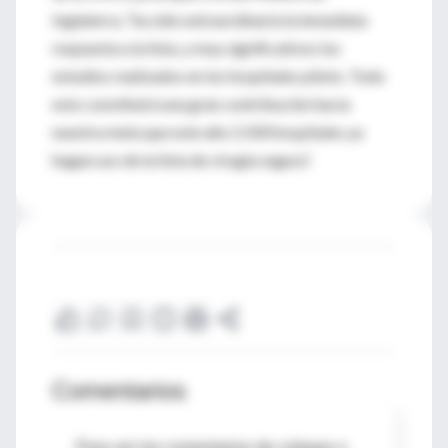
Inglaterra, “ha sido extraordinaria la inmediata
respuesta a la lista, y muy significativos los
estudios realizados en los hospitales piloto. Todo
esto constituirá una gran contribución hacia
nuestra meta que este año 2.500 hospitales ya
hagan uso de la lista de cirugía segura”.
Comentarios
Para ver los comentarios de colegas o