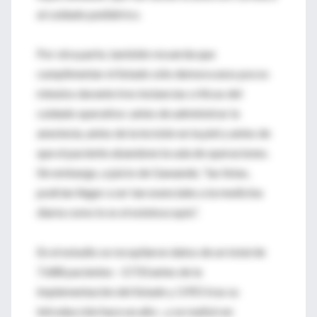
al cuidado pediátrico.
Por otra parte, también recuerda que
cumplimentar el listado sólo demora unos pocos
minutos durante tres instancias críticas del
cuidado operativo: antes de administrar la
anestesia, antes de la incisión en la piel y antes de
que el paciente abandone la sala de operaciones.
Sin embargo, a juicio de Gawande, “las listas,
podrían llegar a ser tan esenciales a la medicina
diaria como lo es el estetoscopio”.
En el estudio se recopilaron datos de un total de
7.688 pacientes –3.733 antes de la
implementación del listado y 3.955 tras su
introducción hace un año–, y se realizó en