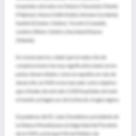
hospitales ubicados en Ifakara (Tanzania), Manila
(Filipinas), Nueva Delhi (India), Amman (Jordania),
Seattle (Estados Unidos), Toronto (Canadá),
Londres (Reino Unido) y Auckland (Nueva
Zelanda).
En consecuencia, y dado que la reducción de
complicaciones fue muy significativa tanto en los
países desarrollados como en aquellos en vías de
desarrollo, la OMS se ha marcado como objetivo
que a finales de este año 2.500 hospitales de todo
el mundo ya hagan uso de la lista de cirugía segura.
En palabras del Dr. Liam Donaldson, presidente de
la Alianza Mundial para la Seguridad del Paciente
de la OMS y principal Oficial Médico de