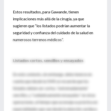
Estos resultados, para Gawande, tienen
implicaciones más allá de la cirugía, ya que
sugieren que “los listados podrían aumentar la
seguridad y confianza del cuidado de la salud en
numerosos terrenos médicos”.
Listados cortos, sencillos y ensayados
En este contexto, sin embargo, debe tenerse en
cuenta que desde la OMS se recuerda que los
listados deben ser cortos, “extremadamente”
sencillos, y “cuidadosamente ensayados” en otras
operaciones, al tiempo que aconseja su práctica en
especialidades que van desde la atención cardíaca