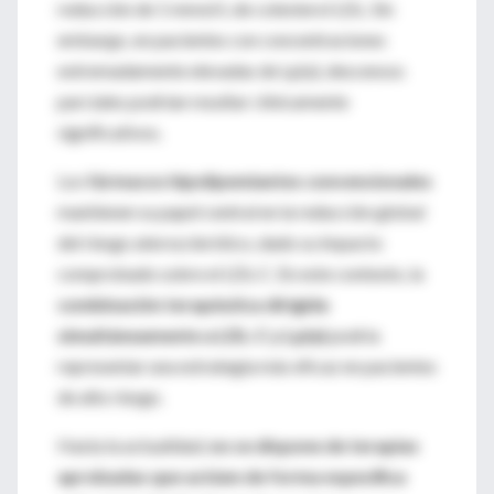
reducción de 1 mmol/L de colesterol LDL. Sin
embargo, en pacientes con concentraciones
extremadamente elevadas de Lp(a), descensos
parciales podrían resultar clínicamente
significativos.
Los
fármacos hipolipemiantes convencionales
mantienen su papel central en la reducción global
del riesgo aterosclerótico, dado su impacto
comprobado sobre el LDL-C. En este contexto, la
combinación terapéutica dirigida
simultáneamente a LDL-C y Lp(a)
podría
representar una estrategia más eficaz en pacientes
de alto riesgo.
Hasta la actualidad,
no se dispone de terapias
aprobadas que actúen de forma específica