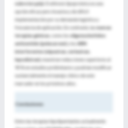
sobre la Lp(a)
. El aféresis lipoproteica es una
opción eficaz pero invasiva y de difícil
implementación por su demanda logística y
frecuencia de aplicación. En contraste, las
nuevas
terapias génicas
, como los
oligonucleótidos
antisentido (pelacarsen)
y los
ARN
interferentes (olpasiran, zerlasiran,
lepodisiran)
, muestran reducciones superiores al
90 % en estudios preliminares y podrían modificar
sustancialmente el manejo clínico de este
marcador en los próximos años.
Conclusiones
Entre las terapias hipolipemiantes actualmente