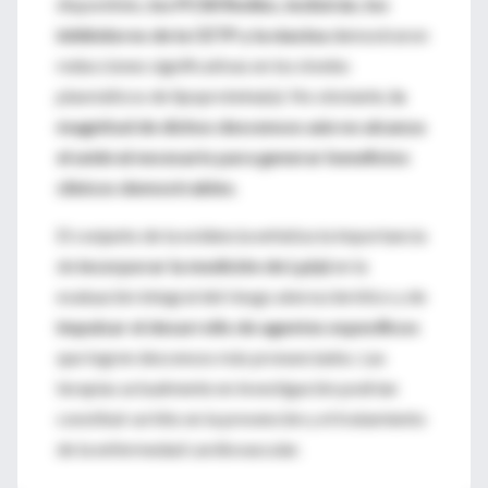
disponibles,
los PCSK9mAbs, inclisirán, los
inhibidores de la CETP y la niacina
demostraron
reducciones significativas en los niveles
plasmáticos de lipoproteína(a). No obstante,
la
magnitud de dichos descensos aún no alcanza
el umbral necesario para generar beneficios
clínicos demostrables
.
El conjunto de la evidencia enfatiza la importancia
de
incorporar la medición de Lp(a)
en la
evaluación integral del riesgo aterosclerótico y de
impulsar el desarrollo de agentes específicos
que logren descensos más pronunciados. Las
terapias actualmente en investigación podrían
constituir un hito en la prevención y el tratamiento
de la enfermedad cardiovascular.