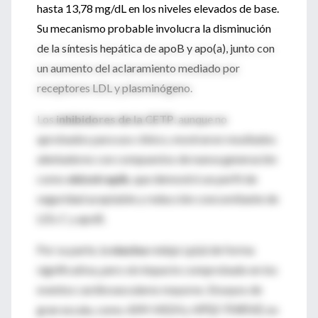
hasta 13,78 mg/dL en los niveles elevados de base.
Su mecanismo probable involucra la disminución
de la síntesis hepática de apoB y apo(a), junto con
un aumento del aclaramiento mediado por
receptores LDL y plasminógeno.
Los
inhibidores de la CETP
, aunque no
aprobados para uso clínico, mostraron resultados
alentadores con compuestos de nueva generación
como
obicetrapib
, que demostró un perfil de
seguridad aceptable y reducción concomitante de
LDL-C y apoB.
Por su parte, la
niacina
redujo Lp(a) de forma
significativa, pero sin impacto comprobado en los
eventos cardiovasculares mayores. Ensayos de
gran escala, como
AIM-HIGH
y
HPS2-THRIVE
, no