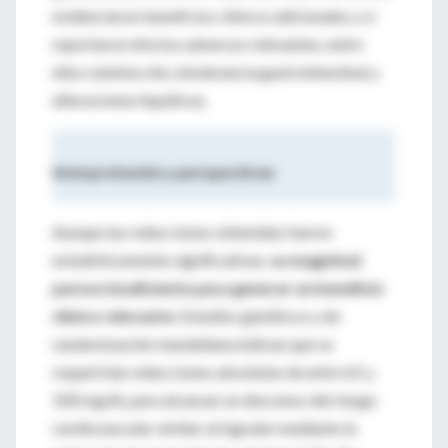
evidenciaron beneficios clínicos adicionales y sí
reportaron efectos adversos relevantes, entre
ellos rubefacción, intolerancia gastrointestinal y
alteraciones hepáticas.
Interpretación y perspectivas
Aunque las reducciones obtenidas fueron
estadísticamente significativas,
su magnitud
parece insuficiente para generar un beneficio
clínico relevante
. Estudios genéticos y de
randomización mendeliana indican que se
requerirían reducciones absolutas de entre 65 y
100 mg/dL para alcanzar un descenso del riesgo
cardiovascular similar al logrado mediante la