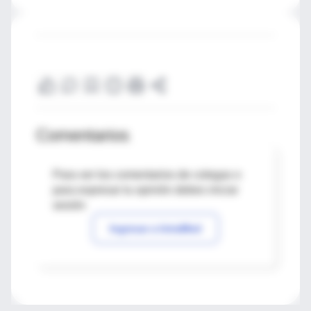
Comentarios
Para ver los comentarios de colegas o
para expresar tu opinión debes iniciar
sesión
Ingresar a IntraMed