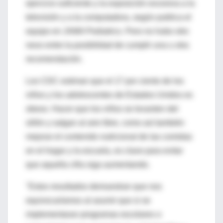
ejercicio suficiente y la exposición excesiva a la
televisión y a la computadora, según publica el
equipo en JAMA Pediatrics. Pero no hubo otro
nexo entre la posibilidad de cumplir una u otra
recomendación.
Los CDC estiman que el 17 por ciento de los
niños y los adolescentes de Estados Unidos es
obeso. Hacer que los niños se levanten del
sillón y salgan al aire libre, como así también
mejorar el contenido nutricional de las comidas
en el hogar y la escuela, es clave para evitar
que aquella cifra siga aumentando.
"Estos resultados demuestran que nos
equivocaríamos al asumir que si se
implementaran programas escolares o