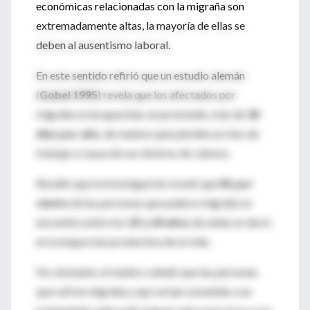
económicas relacionadas con la migraña son
extremadamente altas, la mayoría de ellas se
deben al ausentismo laboral.
En este sentido refirió que un estudio alemán
(
Gobel 1995
) revela que los afectados por
migraña se incapacitan, en promedio, más de
30
días por año
, de manera que pierden un mes de
trabajo a causa de sus dolores de cabeza.
Resaltó que la investigación reveló que
81 por
ciento
de las personas que padece migraña se
encuentra entre los
25 y 64 años
de edad, es decir,
en la etapa más productiva de la vida.
No obstante, el médico señaló que las personas
que sufren migraña y que se han sometido a un