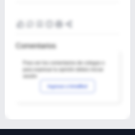
Comentarios
Para ver los comentarios de colegas o
para expresar tu opinión debes iniciar
sesión
Ingresar a IntraMed