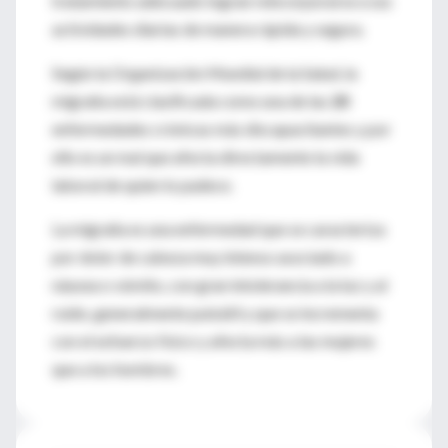
tratamiento adecuado logran reincorporarse a sus
actividades diarias de manera rápida y segura.
Según la Organización Mundial de la Salud, la
migraña está clasificada como una de las
20
enfermedades crónicas más discapacitantes y por
ello es un mal que afecta directamente la vida
laboral de quien lo padece.
La migraña es una enfermedad que se caracteriza
por dolor de cabeza muy intenso asociado a
náusea o vómito, con gran intolerancia a la luz y al
ruido, generalmente pulsátil y que se incrementa
con el esfuerzo físico y afecta más a las mujeres
que a los hombres.