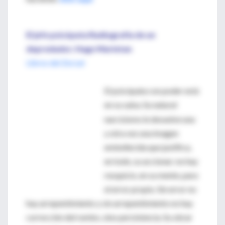
El jefe psicópata Radiografía de un
depredador; Hugo Marietan
Libros del Zorzal
El psicópata con poder está
en su salsa. Su natural
narcisismo le devuelve una
y otra vez una imagen
embellecida que justifica,
en todo, su accionar; no hay
resquicio, en su mente, para
el error propio. Sin error no
hay arrepentimiento y sin arrepentimiento no hay
corrección del rumbo, sino persistencia. Su obrar