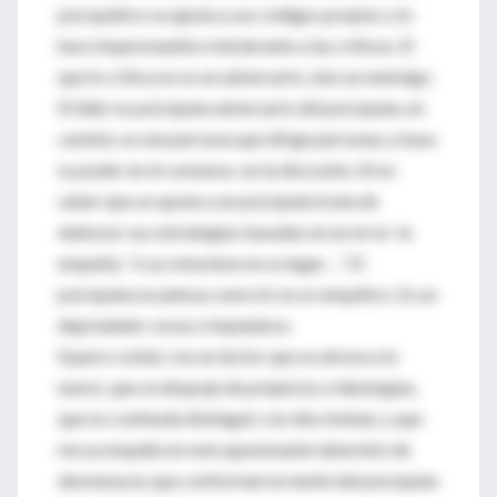
psicopático se ajusta a sus códigos propios y lo
hace impermeable e intolerante a las críticas. El
que lo critica no es un adversario, sino un enemigo.
El líder no psicópata adversario del psicópata, en
cambio, es una persona que dirige personas y basa
su poder en el consenso, en la discusión. Al no
saber que se opone a un psicópata trata de
elaborar sus estrategias basadas en un error: la
empatía, “si yo estuviese en su lugar…”. El
psicópata no piensa como él, no es empático. Es un
depredador voraz e impiadoso.
Espero contar con un lector que se atreva a lo
nuevo, que se despoje de prejuicios e ideologías,
que no confunda distinguir con discriminar, y que
me acompañe en este apasionante laberinto de
desmesuras que conforman la mente del psicópata