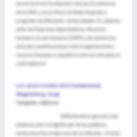
docencia en la Facultad de Ciencias Económicas
de la UBA, y es profesor invitado de grado y
posgrado de diferentes universidades. Es, además,
autor de Empresas depredadoras. Recursos
humanos no tan humanos (2005) y de numerosos
artículos y publicaciones sobre organizaciones,
recursos humanos y equilibrio entre la vida laboral
y extralaboral.
Las raíces triviales de lo fundamental,
Wagensberg, Jorge
Tusquets, editores
Reflexionamos gracias a las
palabras, pero el significado de las palabras
evoluciona tras el ejercicio de la reflexión. «Trivial»