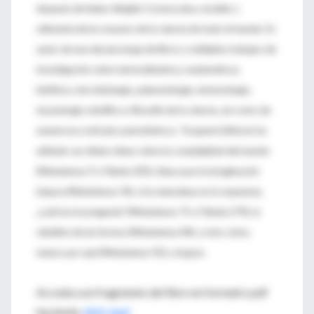
después de haber dirigido Cosmocaixa, modelo y
referente de los museos de la ciencia de todo el mundo. Es
autor de una decena larga de libros y múltiples trabajos de
investigación sobre termodinámica, matemáticas,
biofísica, microbiología, paleontología, entomología,
museología científica y filosofía de la ciencia, así como de
numerosos artículos periodísticos. Tusquets Editores ha
editado sus títulos ideas sobre la complejidad del mundo
(Metatemas 9 y Fábula 205), ideas para la imaginación
impura (Metatemas 54), si la naturaleza es la respuesta,
¿cuál era la pregunta? (Metatemas 75 y Fábula 274), la
rebelión de las formas (Metatemas 84), a más cómo,
menos por qué (Metatemas 92) y el gozo
Acceda a un fragmento del libro en formatro pdf
haciendo
click aquí