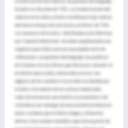
revalorización del silencio; las grietas del lenguaje.
El autor es docente de TEA. La revalorización del
silencio en la vida y el arte constituye el eje central
del nuevo ensayo de Luis Gruss, profesor de TEA.
Los alcances de la obra –distribuida ya en librerías
por Capital Intelectual- exceden ampliamente ese
objetivo para bifurcarse en una amplia serie de
reflexiones. Las grietas del lenguaje, las poéticas
de Oriente, los escritores que dicen por omisión, el
erotismo que oculta y desoculta a la vez, son
algunos de los senderos recorridos en detalle por
el autor a la manera de un curioso explorador.
Lejos de encunciar una mística oscurantista o de
reivindicar las ventajas de una existencia interte el
autor sostiene que el silecio niega y, al hacerlo,
afirma. Hay sonidos benditos que forma parte de