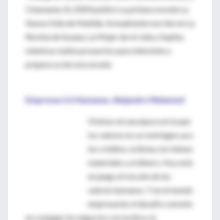
Cinemanía. En 2009 publicó su primera novela La
Nueva Vida de Matilde. Actualmente escribe en La
Revista de Susana, La Mujer de mi vida y Sophia,
mientras realiza proyectos para televisión y
prepara su tercera novela.
Empresas (+) Humanas, Alejandro Melamed
Vivimos en una época en la que
los valores no se restringen ya a
los créditos, la Bolsa, los bienes
materiales y el dinero. Hoy está
en juego el rescate de los
valores humanos. Y en el mundo
empresarial, el desafío consiste
en conjugar los negocios con la ética, la