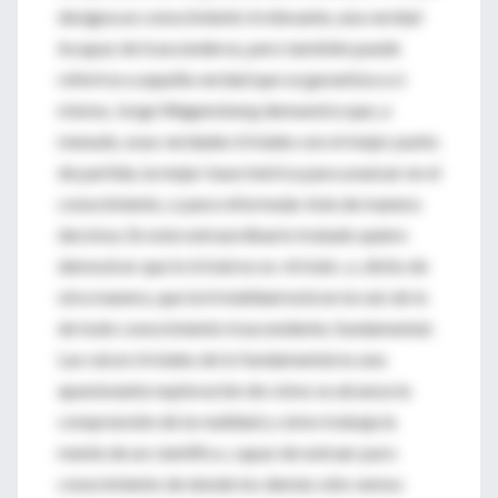
designa un conocimiento irrelevante, una verdad
incapaz de trascenderse, pero también puede
referirse a aquella verdad que se garantiza a sí
misma. Jorge Wagensberg demuestra que, a
menudo, esas verdades triviales son el mejor punto
de partida, la mejor base teórica para avanzar en el
conocimiento, o para reformular éste de manera
decisiva. En este extraordinario tratado quiere
demostrar que lo trivial no es «trivial», o, dicho de
otra manera, que la trivialidad está en la raíz de lo
de todo conocimiento trascendente, fundamental.
Las raíces triviales de lo fundamental es una
apasionante exploración de cómo se alcanza la
comprensión de la realidad y cómo trabaja la
mente de un científico, capaz de extraer puro
conocimiento de donde los demás sólo vemos