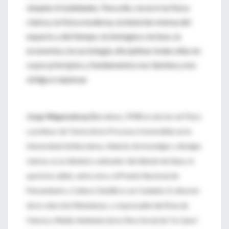
simples trivialidades. Para ello, recorre la física
clásica, la física moderna, la intuición misma del
espacio y del tiempo, la biología e, incluso, la
economía y la sociología, disciplinas todas ellas en
cuyos principios y fundamentos nos ilumina y nos
obliga a repensar.
Jorge Wagensberg
(Barcelona, 1948) es doctor en Física
y profesor de Teoría de los Procesos Irreversibles en la
Universidad de Barcelona. Además de investigar y divulgar
ciencia, es un dinámico animador del debate de ideas, lo
que le ha valido, entre otros, el Premio Nacional de
Pensamiento y Cultura Científicos en Cataluña. Es director
de la colección Metatemas, y responsable del Área de
Ciencia y Medio Ambiente de la Obra Social de “la Caixa”,