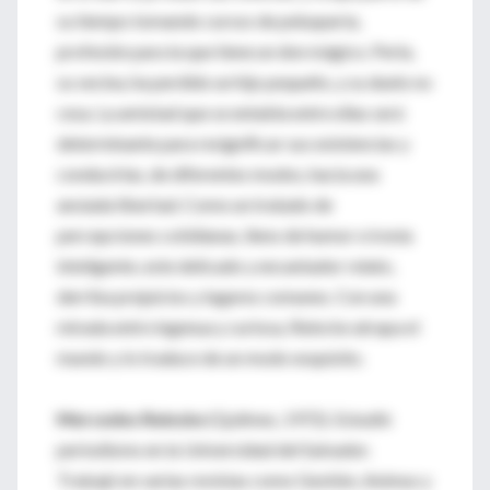
su tiempo tomando cursos de peluquería,
profesión para la que tiene un don mágico. Perla,
su vecina, ha perdido un hijo pequeño, y su duelo no
cesa. La amistad que se entabla entre ellas será
determinante para resignificar sus existencias y
conducirlas, de diferentes modos, hacia una
ansiada libertad. Como un tratado de
percepciones cotidianas, lleno de humor e ironía
inteligente, este delicado y encantador relato,
derriba prejuicios y lugares comunes. Con una
mirada entre ingenua y curiosa, Reincke atrapa el
mundo y lo traduce de un modo exquisito.
Mercedes Reincke
(Quilmes, 1972). Estudió
periodismo en la Universidad del Salvador.
Trabajó en varias revistas como Gestión, Animus y