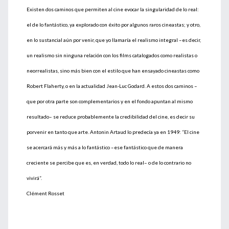
Existen dos caminos que permiten al cine evocar la singularidad de lo real:
el de lo fantástico, ya explorado con éxito por algunos raros cineastas; y otro,
en lo sustancial aún por venir, que yo llamaría el realismo integral –es decir,
un realismo sin ninguna relación con los films catalogados como realistas o
neorrealistas, sino más bien con el estilo que han ensayado cineastas como
Robert Flaherty, o en la actualidad Jean-Luc Godard. A estos dos caminos –
que por otra parte son complementarios y en el fondo apuntan al mismo
resultado– se reduce probablemente la credibilidad del cine, es decir su
porvenir en tanto que arte. Antonin Artaud lo predecía ya en 1949: “El cine
se acercará más y más a lo fantástico –ese fantástico que de manera
creciente se percibe que es, en verdad, todo lo real– o de lo contrario no
vivirá”.
Clément Rosset