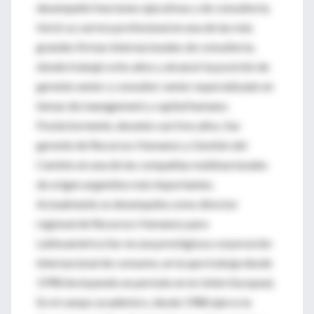
desempeñó funciones ejecutivas y de consultoría.
Inició su carrera profesional en una de las más
grandes firmas internacionales de consultoría,
donde trabajó ocho años y alcanzó la posición de
gerente senior y consultor senior especializado en
temas de management y capital humano.
Posteriormente, durante casi tres años, fue
gerente de Recursos Humanos y Gestión del
Cambio en una de las compañías multinacionales
de origen argentino más importantes.
Actualmente se desempeña como director
regional de Recursos Humanos para
Latinoamérica Sur en una prestigiosa corporación
internacional de consumo, en la que trabaja desde
1998 (incluyendo un período en la Unión Europea).
En el campo académico, desde 1988 ejerce la