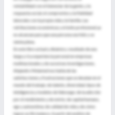
rentabilidad con el bienestar de la gente, y la
respuesta social, el compromiso y la fidelidad
laborales con la propia vida y la familia. Las
retribuciones económicas y el éxito profesional ya
no alcanzan para que una persona sea feliz y se
sienta plena.
En este libro actual y dinámico, resultado de una
larga y rica experiencia personal en empresas
multinacionales y de sucesivas investigaciones,
Alejandro Melamed nos habla de las
satisfacciones y frustraciones que se desatan en el
mundo del trabajo; de talento, diversidad, tipos de
inteligencia y modelos de liderazgo; de la adicción
por el rendimiento y de estrés; de capital humano,
ego y autoestima; de calidad de vida y de cómo
lograr un life balance. A partir del análisis de