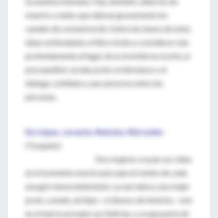
la aventura humana. Hay, también, silencios de
muerte y ruidos que alteran gravemente los
canales de comunicación. Sobre las bases de estas
ideas estimulantes el libro invita a considerar más
profundamente el lugar de lo invisible en el arte, el
psicoanálisis, la educación, la literatura o el
diálogo cotidiano y aun amoroso entre las
personas.
De tripas, corazón, Reincke, Mercedes
(Tusquets)
Dos mujeres cruzan sus vidas
en el momento exacto para que el rumbo de cada
una gire inexorablemente. La narradora, una mujer
joven, casada, sin hijos –ni deseos de tenerlos– vive
en el barrio privado Las Delicias, y ocupa parte de