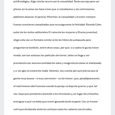
antifisiológica. Algo similar ocurre con la sexualidad. Tanto consejo para ser
plenos en la cama nos hace creer que si estudiamos y nos entrenamos
podemos alcanzar el paraíso. Mienten, la sexualidad y el amor siempre
fueron cuestiones complicadas que no aseguraron la felicidad. Ricardo Coler,
autor de los éxitos editoriales El reino de las mujeres y Eterna juventud,
elige esta vez un formato similar al de los libros de autoayuda para
preguntarse también, entre otras cosas, por qué, si a nadie le gusta tener
miedo, son tan exitosas las películas de terror; cómo se llega a ser
presidente con enorme cantidad de votos y luego desilusionar al electorado,
y si ser gay no estará de moda. Además, nos cuenta por qué piensa que la
gente muy buena —o muy sonriente— es de temer; que, paradójicamente,
el matrimonio sólo funciona cuando la pareja se deja de querer, y que, tal
vez, haya que prestarles atención a los chismosos y, en lugar de criticarlos,
averiguar a qué se debe que estén ganando tanto espacio. Con un humor
sutil que desbarata tanto las certezas como los saberes construidos,