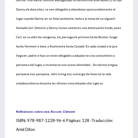
del día. Una noche, Dominic Baciagalupo, el cocinero del aserradero, y su hijo
Danny, de doce años, se ven obligados a abandonar apresuradamente el
lugar cuando Danny, en un fatal accidente, mata a la novia de un alguacil
llamado Carl. Dominic y Danny inician entonces una extenuante huida, pues
Carl, en su afán de venganza, los perseguirá primero hasta Boston, luego
hasta Vermont e Iowa, y finalmente hasta Canadá. En cada ciudad a la que
lleguen, padre e hijo se verán obligados a adaptarse a las costumbres y
personas del lugar, a inventarse una nueva identidad... Sin darnos tregua,
peripecia tras peripecia, John Irving nos sumerge de lleno en la vida
estadounidense durante las últimas cinco décadas del siglo xx.
Reflexiones sobre cine, Rosset, Clément
ISBN: 978-987-1228-96-6 Páginas: 128 -Traducción:
Ariel Dilon