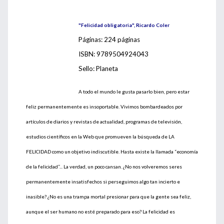
"
Felicidad obligatoria", Ricardo Coler
Páginas: 224 páginas
ISBN: 9789504924043
Sello: Planeta
A todo el mundo le gusta pasarlo bien,­­­­ pero estar
feliz permanentemente es insoportable. Vivimos bombardeados por
artículos de diarios y revistas de actualidad, programas de televisión,
estudios científicos en la Web que promueven la búsqueda de LA
FELICIDAD como un objetivo indiscutible. Hasta existe la llamada “economía
de la felicidad”... La verdad, un poco cansan. ¿No nos volveremos seres
permanentemente insatisfechos si perseguimos algo tan incierto e
inasible? ¿No es una trampa mortal presionar para que la gente sea feliz,
aunque el ser humano no esté preparado para eso? La felicidad es