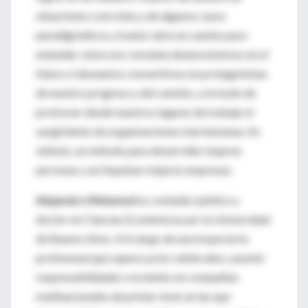
situaciones concretas y de algunos casos
paradigmáticos, el autor abre un camino para
entender cómo nos conviene desenvolvernos en el
futuro si deseamos convertirnos en protagonistas
de nuestro progreso y del cambio, y el modo de
promover desde nuestros lugares de trabajo el
surgimiento de organizaciones más humanas. En
síntesis, un método para desarrollar mejores
personas y así impulsar mejores empresas.
Alejandro Melamed
es contador público y
doctor en Ciencias Económicas por la Universidad
de Buenos Aires. A lo largo de una trayectoria
profesional que supera ya los veinte años, asumió
responsabilidades crecientes en compañías
multinacionales de primer nivel, en las que