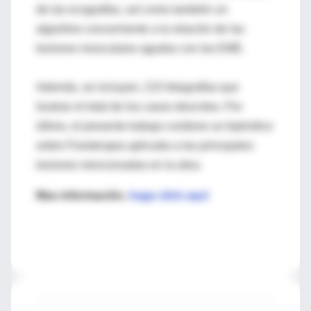
de las ecografías, así como también un
algoritmo concerniente a la relación de las
lesiones musculares agudas con las EME.
Además, se incluyen, 215 fotografías que
ilustran el total de los casos descritos. Por
último, el presente trabajo contiene un Apéndice
sobre Fisioterapia aplicada a las principales
lesiones mencionadas en la obra.
Mas información,
haga click aquí