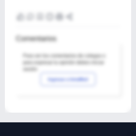
Comentarios
Para ver los comentarios de colegas o
para expresar tu opinión debes iniciar
sesión
Ingresar a IntraMed