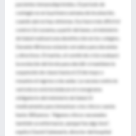
pacientes inmunodeprimidos. El período de
contagio es en la primera semana de incubación,
cuando aún no hay síntomas. Eso hace más difícil el
control. En Lezama, a partir del lunes, el ministerio
de Salud realizará una desinfección en los colegios.
Durante 48 horas estarán cerrados para docentes
y directivos. El martes, el comité de crisis evaluará
la evolución del brote para decidir si mantiene la
suspensión de clases hasta el 23 de mayo o
resuelve el regreso a las aulas. La vacuna contra la
varicela no está incluida en el cronograma
obligatorio del ministerio de Salud. El
medicamento para inmunizar a los chicos cuesta
hasta 300 pesos. “Algunos chicos vacunados
también se enfermaron, aunque fue algo leve”,
explicó David Oyhenarte, director del hospital