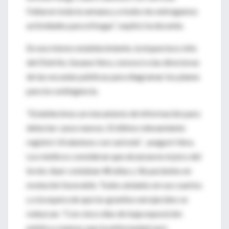
Faltaron toda la semana y a todos les entregamos
actividades para el hogar”, explicó la docente.
En ese mismo establecimiento, la inspectora Jefa
del Distrito, Susana Vera, convocó a las directoras
de las escuelas públicas para diagramar los planes
para la contingencia.
“Establecimos un mecanismo de información para
detectar casos nuevos. El último relevamiento
registró 14 alumnos con varicela” , aseguró Vera.
Los médicos consideran que alcanzaron el pico del
brote. Ayer contaban 48 altas y 36 pacientes en
evolución favorable. Todos aislados en sus cuartos
y a la espera de que los granitos enrojecidos se
reduzcan. “Con cinco días de baja exposición
pública creemos que la enfermedad será