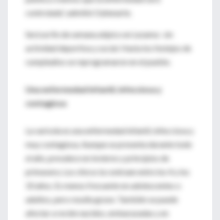
controlada”, admitió Oyhenarte.
Será un fin de semana atípico en Lezama : sin
actividad deportiva y social. Hasta los festejos de
cumpleaños se reprogramaron en el pueblo.
Una enfermedad infantil, infecciosa y
contagiosa
La varicela es una enfermedad infantil, infecciosa y
muy contagiosa. Aunque se presenta durante todo
el año, prevalece en invierno y principios de
primavera. Los chicos la contraen entre los 4 y los
10 años. Es menos frecuente en adolescentes o
adultos, pero resulta grave. También se puede
afectar a recién nacidos, embarazadas y en