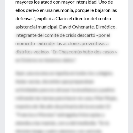
mayores los atacó con mayor intensidad. Uno de
ellos derivó en una neumonía, porque le bajaron las
defensas”, explicó a Clarín el director del centro
asistencial municipal, David Oyhenarte. El médico,
integrante del comité de crisis descartó –por el
momento–extender las acciones preventivas a
distritos vecinos. “En Chascomús hubo dos casos y
en Dolores no tenemos datos”.
Ayer, una escena se repetía en todos los colegios.
Aulas vacías, docentes que preparaban
actividades para no atrasar la enseñanza y padres
retirando las tareas para hacer en casa. Mari Rojas,
maestra de 3er.año de primaria de la escuela 12
“Francisco Moreno” entregaba fotocopias y
atendía a las mamás, cerca del mediodía. “En la
división tengo cuatro alumnos con varicela.