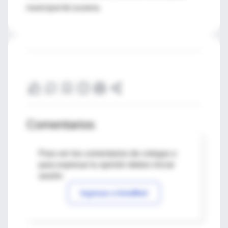
municipal de Lezama.
Comentarios
Para ver los comentarios de colegas o
para expresar tu opinión debes iniciar
sesión
Ingresar a IntraMed