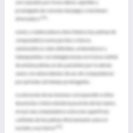
son causados por el uso diario, repetido y
prolongado de consolas de juegos y hardware
[23]
informático
.
Lewis y colaboradores describieron las
palmas de
computadora
como parches crónicos,
asintomáticos, bien definidos, eritematosos y
blanqueables con telangiectasias en el área cubital
de ambas palmas en dos pacientes por lo demás
sanos con antecedentes de uso de computadoras
por períodos de tiempo prolongados.
La ubicación de las lesiones correspondió a sitios
de presión crónica donde la posición de las manos
al usar una computadora coloca las superficies
cubitales de las palmas directamente sobre el
[59]
teclado y escritorio
.