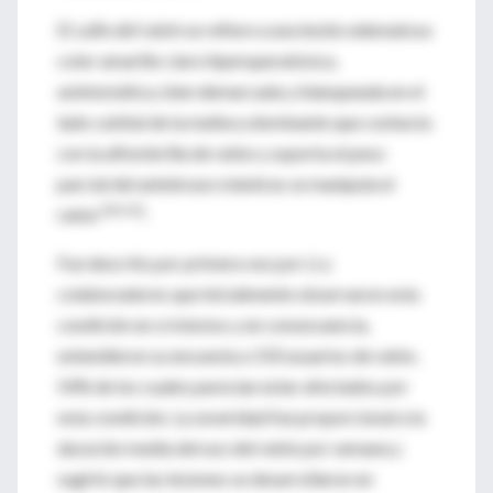
El
callo del ratón
se refiere a una lesión edematosa
color amarillo claro hiperqueratósica,
asintomática, bien demarcada y blanqueada en el
lado cubital de la muñeca dominante que contacta
con la alfombrilla de ratón y soporta el peso
parcial del antebrazo mientras se manipula el
[60,61]
ratón
.
Fue descrito por primera vez por Li y
colaboradores que inicialmente observaron esta
condición en sí mismos y en consecuencia,
extendieron su encuesta a 150 usuarios de ratón,
54% de los cuales parecían estar afectados por
esta condición. La severidad fue proporcional a la
duración media del uso del ratón por semana y
sugirió que las lesiones se desarrollaron en