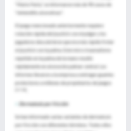
‘‘Mario Party’’, se informaron más de 90 casos de
‘‘nintenditis ulcerativas".
El juego mencionado anteriormente requiere
rotación rápida del joystick con el pulgar y los
jugadores descubrieron que era más rápido frotar
el joystick con la palma. Este micro traumatismo
repetido en la palma de la mano resultó
rápidamente en ulceración palmar central. Los
informes llevaron a la empresa a entregar guantes
protectores a millones de propietarios de juegos
[57,58]
.
>
Dermatosis por fricción
Se han informado varias variantes de dermatosis
por fricción con diferentes términos. Todos ellos