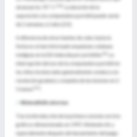
[54]
alcanzan los 70 º C
. La duración de la
exposición a la computadora portátil puede variar
de 2 semanas a 2 años [21].
A diferencia de otras fuentes de calor, hasta la
fecha no se han informado neoplasias cutáneas
[6]
malignas en la EAI inducida por portátiles
. La
interrupción del uso de la computadora portátil en
los sitios involucrados generalmente conduce a la
resolución gradual y completa de las lesiones en 2-
[21]
5 meses
.
>
Nintendinitis ulcerosa
Tras la introducción de la primera consola con tres
gráficos dimensionales en 1997, Nintendo 64, y
especialmente después del lanzamiento del juego