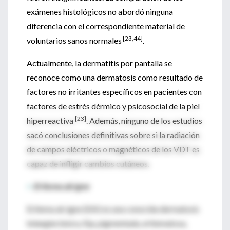
exámenes histológicos no abordó ninguna
diferencia con el correspondiente material de
[23,44]
voluntarios sanos normales
.
Actualmente, la dermatitis por pantalla se
reconoce como una dermatosis como resultado de
factores no irritantes específicos en pacientes con
factores de estrés dérmico y psicosocial de la piel
[23]
hiperreactiva
. Además, ninguno de los estudios
sacó conclusiones definitivas sobre si la radiación
de campos eléctricos o magnéticos de los VDT es
capaz de infligir cambios cutáneos.
>
Eritema ab igne
Eritema ab igne (EAI) es una conocida dermatosis
telangiectásica, fija, pigmentada, eritematosa,