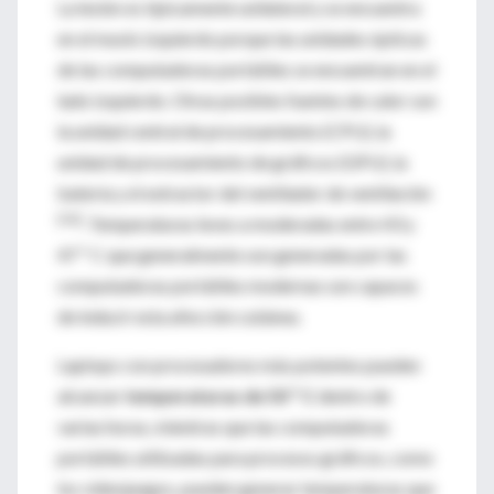
La lesión es típicamente unilateral y se encuentra
en el muslo izquierdo porque las unidades ópticas
de las computadoras portátiles se encuentran en el
lado izquierdo. Otras posibles fuentes de calor son
la unidad central de procesamiento (CPU), la
unidad de procesamiento de gráficos (GPU), la
batería y el extractor del ventilador de ventilación
[50]
. Temperaturas leves a moderadas entre 43 y
47 º C que generalmente son generadas por las
computadoras portátiles modernas son capaces
de inducir esta afección cutánea.
Laptops con procesadores más potentes pueden
alcanzar
temperaturas de 50 º C
dentro de
varias horas, mientras que las computadoras
portátiles utilizadas para procesos gráficos, como
los videojuegos, pueden generar temperaturas que