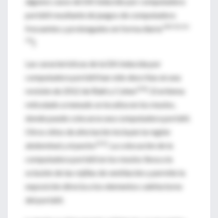
algunos casos de EAI inducido por computadora
portátil resultante de juegos de computadora
[49,50,53-
frecuentes y prolongados en forma diaria
55
].
Las características de la EAI inducida por
computadora portátil han sido descritas en una
[56]
revisión de 2012 de Riahi y Cohen
. El eritema
reticulado a menudo se localiza en los muslos,
donde puede colocarse una computadora portátil.
Otros sitios de afectación incluyen la región
[21]
abdominal y el pecho
. La colocación de la
computadora portátil en los muslos lleva a la
oclusión de las rejillas de ventilación y permite la
exposición directa a los elementos calefactores
del portátil.