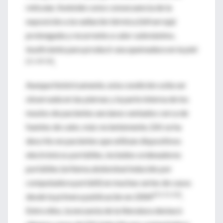
reticular, liveloide como consecuencia de la
exposición a la radiación térmica (infrarroja)
prolongada y recurrente a calor submáximo,
insuficiente para producir una quemadura en la piel
[21,49,50]
.
Aunque históricamente, esta condición solía ser
observada en las piernas y la parte interna de los
muslos de pacientes ancianos sentados cerca de
fuentes de calor, más recientemente, EAI se ha
descrito en pacientes que utilizan dispositivos
electrónicos portátiles, incluidos ordenadores
portátiles (eritema abdominal inducido por
computadora portátil) en muchas series de casos
[21,51,52]
desde la primera publicación en 2004
.
Entre ellos, la encuesta de la literatura destacó