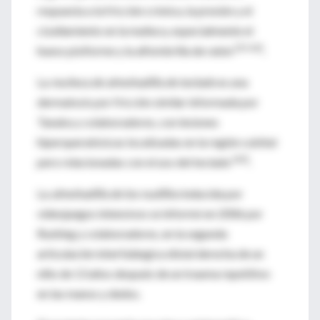
respuesta a la fricción crónica, la presión y el
cizallamiento en la muñeca, especialmente el
[23,62]
hueso pisiforme y la alfombrilla de ratón
.
La
muñeca de almohadilla de teclado
es una
dermatosis por fricción similar informada por
Tanaka y colaboradores, con lesiones
hiperqueratósicas localizadas en la región cubital
[63]
pero relacionadas con el uso del teclado
.
La
almohadilla de los nudillos
inducida por
videojuegos intensivos se informó en 2006 por
Rushing y colaboradores, en la segunda
articulación interfalángica distal derecha de un
niño de 13 años después de un trauma repetitivo
en las manos y dedos.