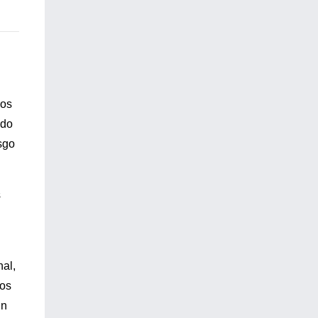
dos
ado
sgo
s
al,
Los
un