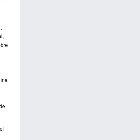
,
l,
obre
nina
 de
el