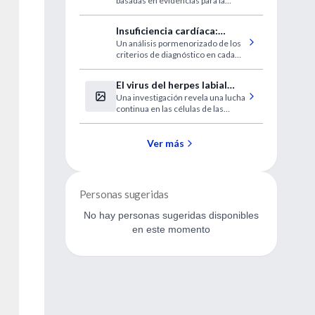
basadas en evidencias para la
secundaria
reducción del riesgo
cardiovascular a través de la
Insuficiencia cardíaca:
modificación de los lípidos.
Un análisis pormenorizado de los
diagnóstico y tratamiento
criterios de diagnóstico en cada
etapa evolutiva con sus
alternativas terapéuticas
El virus del herpes labial
actualizadas.
Una investigación revela una lucha
está activo sin síntomas
continua en las células de las
personas infectadas.
Ver más
Personas sugeridas
No hay personas sugeridas disponibles
en este momento