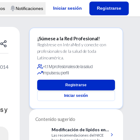
Iniciar sesión
Registrarse
tos
Notificaciones
¡Súmese a la Red Profesional!
Regístrese en IntraMed y conecte con
profesionales de la salud de toda
Latinoamérica.
2014
+1.1 M profesionales de la salud
Impulse su perfil
Registrarse
Iniciar sesión
s y
Contenido sugerido
Modificación de lípidos en
Las recomendaciones del NICE
prevención primaria y