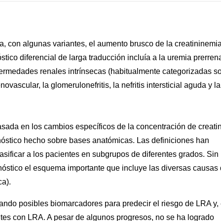
a, con algunas variantes, el aumento brusco de la creatininemia
ico diferencial de larga traducción incluía a la uremia prerrena
enfermedades renales intrínsecas (habitualmente categorizadas s
scular, la glomerulonefritis, la nefritis intersticial aguda y la
asada en los cambios específicos de la concentración de creati
gnóstico hecho sobre bases anatómicas. Las definiciones han
asificar a los pacientes en subgrupos de diferentes grados. Sin
nóstico el esquema importante que incluye las diversas causas
ca).
uando posibles biomarcadores para predecir el riesgo de LRA y, 
entes con LRA. A pesar de algunos progresos, no se ha logrado