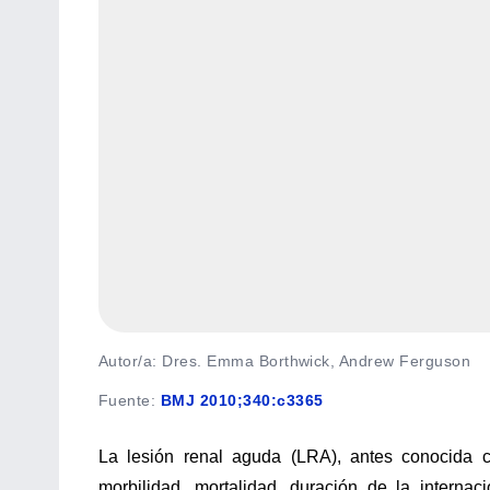
Autor/a: Dres. Emma Borthwick, Andrew Ferguson
Fuente
:
BMJ 2010;340:c3365
La lesión renal aguda (LRA), antes conocida c
morbilidad, mortalidad, duración de la internaci