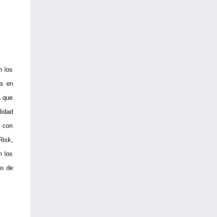
n los
es en
a que
lidad
a con
Risk,
n los
go de