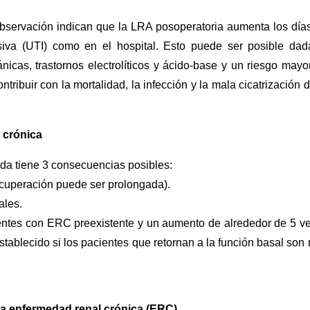
observación indican que la LRA posoperatoria aumenta los día
nsiva (UTI) como en el hospital. Esto puede ser posible dad
icas, trastornos electrolíticos y ácido-base y un riesgo mayo
tribuir con la mortalidad, la infección y la mala cicatrización d
 crónica
uda tiene 3 consecuencias posibles:
recuperación puede ser prolongada).
ales.
entes con ERC preexistente y un aumento de alrededor de 5 v
tablecido si los pacientes que retornan a la función basal son
 la enfermedad renal crónica (ERC)