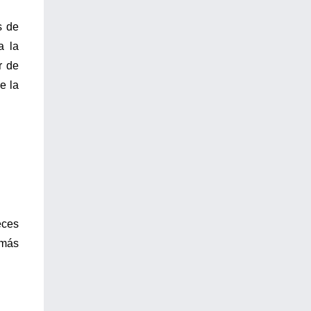
s de
a la
r de
e la
eces
 más