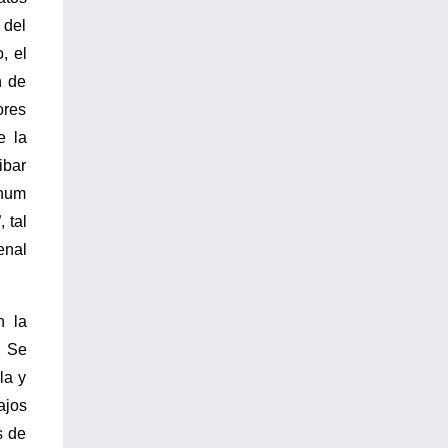
 del
, el
n de
ores
e la
ibar
inum
 tal
enal
n la
. Se
la y
ajos
s de