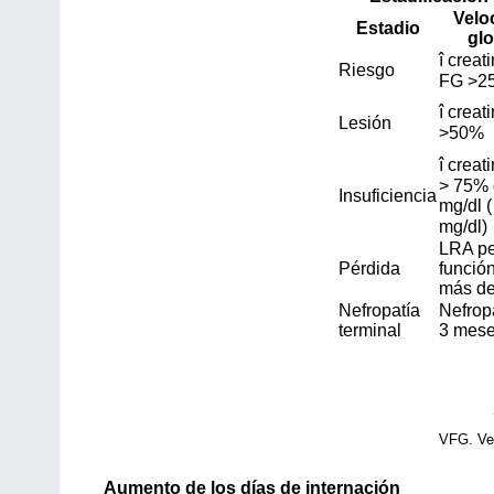
Velo
Estadio
gl
î
creati
Riesgo
FG >2
î
creat
Lesión
>50%
î
­ crea
> 75% 
Insuficiencia
mg/dl (
mg/dl)
LRA pe
Pérdida
función
más de
Nefropatía
Nefropa
terminal
3 mes
VFG. Vel
Aumento de los días de internación