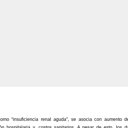
omo “insuficiencia renal aguda”, se asocia con aumento d
ón hospitalaria y, costos sanitarios. A pesar de esto, los d