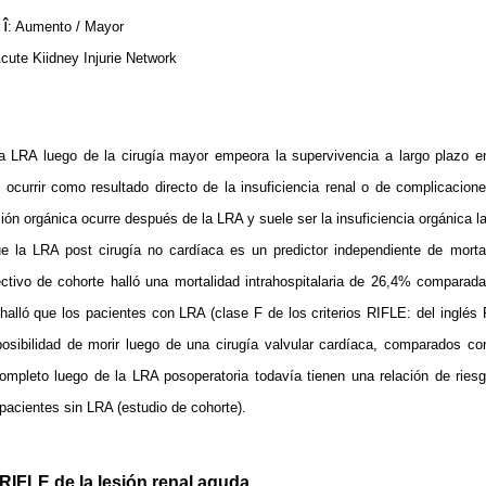
î
: Aumento / Mayor
cute Kiidney Injurie Network
 LRA luego de la cirugía mayor empeora la supervivencia a largo plazo e
ocurrir como resultado directo de la insuficiencia renal o de complicacion
ón orgánica ocurre después de la LRA y suele ser la insuficiencia orgánica l
e la LRA post cirugía no cardíaca es un predictor independiente de morta
spectivo de cohorte halló una mortalidad intrahospitalaria de 26,4% comparad
lló que los pacientes con LRA (clase F de los criterios RIFLE: del inglés 
 posibilidad de morir luego de una cirugía valvular cardíaca, comparados co
mpleto luego de la LRA posoperatoria todavía tienen una relación de ries
pacientes sin LRA (estudio de cohorte).
 RIFLE de la lesión renal aguda