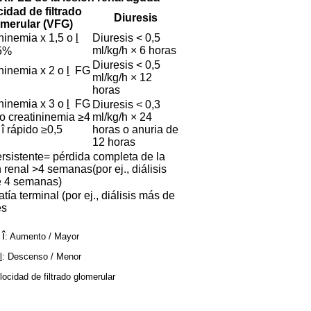
cidad de filtrado
Diuresis
omerular (VFG)
ninemia x 1,5 o
l
Diuresis < 0,5
ml/kg/h × 6 horas
5%
Diuresis < 0,5
ininemia x 2 o
l
FG
ml/kg/h × 12
horas
tininemia x 3 o
l
FG
Diuresis < 0,3
o creatininemia ≥4
ml/kg/h × 24
­
î
rápido ≥0,5
horas o anuria de
12 horas
rsistente= pérdida completa de la
 renal >4 semanas(por ej., diálisis
 4 semanas)
tía terminal (por ej., diálisis más de
es
î
: Aumento / Mayor
l
: Descenso / Menor
ocidad de filtrado glomerular