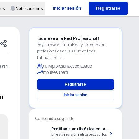
Iniciar sesión
Registrarse
tos
Notificaciones
¡Súmese a la Red Profesional!
Regístrese en IntraMed y conecte con
profesionales de la salud de toda
Latinoamérica.
2011
+1.1 M profesionales de la salud
Impulse su perfil
Registrarse
Iniciar sesión
on
Contenido sugerido
Profilaxis antibiótica en la
En esta revisión retrospectiva, los
colocación de puertos de