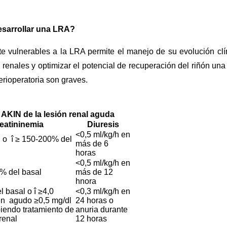
desarrollar una LRA?
te vulnerables a la LRA permite el manejo de su evolución clí
s renales y optimizar el potencial de recuperación del riñón una
erioperatoria son graves.
 AKIN de la lesión renal aguda
eatininemia
Diuresis
<0,5 ml/kg/h en
 o ­
î
≥ 150-200% del
más de 6
horas
<0,5 ml/kg/h en
% del basal
más de 12
hnora
l basal o­
î
≥4,0
<0,3 ml/kg/h en
n ­ agudo
≥0,5 mg/dl
24 horas o
biendo tratamiento de
anuria durante
renal
12 horas