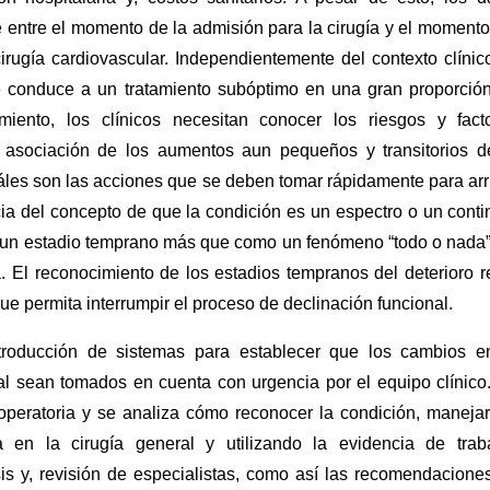
 entre el momento de la admisión para la cirugía y el momento
irugía cardiovascular. Independientemente del contexto clínico
ue conduce a un tratamiento subóptimo en una gran proporció
miento, los clínicos necesitan conocer los riesgos y fact
 asociación de los aumentos aun pequeños y transitorios d
uáles son las acciones que se deben tomar rápidamente para arr
ncia del concepto de que la condición es un espectro o un cont
un estadio temprano más que como un fenómeno “todo o nada”,
. El reconocimiento de los estadios tempranos del deterioro r
ue permita interrumpir el proceso de declinación funcional.
ntroducción de sistemas para establecer que los cambios e
sal sean tomados en cuenta con urgencia por el equipo clínico
operatoria y se analiza cómo reconocer la condición, manejar
 en la cirugía general y utilizando la evidencia de trab
sis y, revisión de especialistas, como así las recomendacione