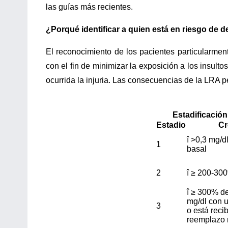
las guías más recientes.
¿Porqué identificar a quien está en riesgo de 
El reconocimiento de los pacientes particularmen
con el fin de minimizar la exposición a los insulto
ocurrida la injuria. Las consecuencias de la LRA p
Estadificación
Estadio
Cr
î
>0,3 mg/dl
1
basal
2
î
≥ 200-300
î
≥ 300% de
mg/dl con u
3
o está reci
reemplazo 