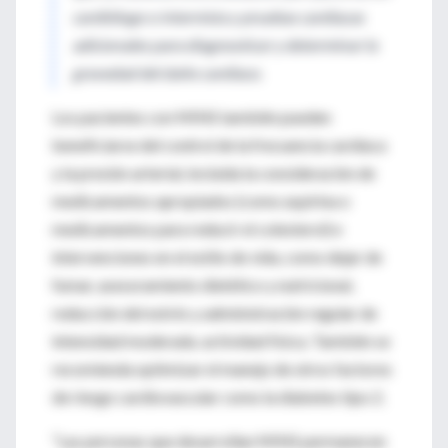
cardiólogo o internista y pruebas cardíacas
adicionales para diagnosticar y determinar la
gravedad del daño cardíaco.
Los pacientes con MINS también pueden
beneficiarse del control de la frecuencia cardíaca
y la presión arterial, incluida la consideración de
medicamentos apropiados (como aspirina o
medicamentos para reducir el colesterol) e
intervenciones en el estilo de vida, como dejar de
fumar, asesoramiento dietético y nutricional,
reducción del estrés y administración regular de
intensidad moderada. actividad física. También se
recomienda optimizar el manejo de otros factores
de riesgo cardiovascular como la diabetes tipo 2.
“Las personas que desarrollan MINS permanecen