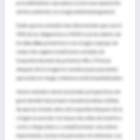
procedimientos vasculares (como una reparación
aórtica abierta) y la cirugía abdominal general.
Dado que los estudios han demostrado que casi el
95% de los diagnósticos MINS ocurren dentro de
los
dos días
posteriores a la cirugía, el grupo de
redacción sugiere mediciones seriadas de
troponina durante las primeras 48 a 72 horas
después de la cirugía no cardíaca para pacientes
que están en riesgo, mientras están hospitalizados.
Varios estudios observacionales prospectivos de
gran tamaño han proporcionado pruebas sólidas
de que los niveles altos de troponina después de la
cirugía se asocian con tasas más altas de muerte a
corto y largo plazo y complicaciones vasculares
importantes, incluso en personas sin síntomas. Las