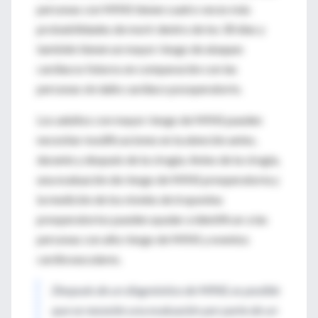
personas con MINS tienen cuatro veces más
probabilidades de morir dentro de los 30 días y
también tienen un mayor riesgo de ataques
cardíacos futuros en comparación con las
personas sin daño cardíaco posoperatorio.
Los adultos con mayor riesgo de MINS pueden
necesitar modificaciones en la atención antes,
durante y después de la cirugía. Antes de la cirugía,
una evaluación de riesgo de MINS preoperatoria y
la medición de los niveles de troponina
preoperatorios pueden ayudar a identificar a las
personas con alto riesgo de MINS y eventos
cardiovasculares.
Después de un diagnóstico de MINS, es posible
que se necesite una evaluación por parte de un