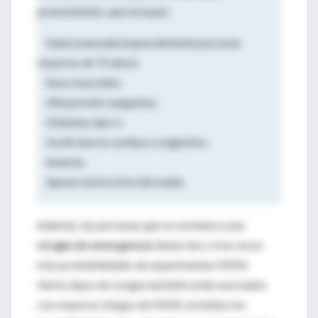
preexistentes, que incluyen:
Edad avanzada (especialmente personas
mayores de 75 años).
Sexo masculino.
Alta presión sanguínea.
Diabetes tipo 2.
Insuficiencia cardíaca congestiva
Anemia.
Apnea obstructiva del sueño.
Además, las personas que se someten a una
cirugía de emergencia
tienen dos o tres veces
más probabilidades de experimentar MINS.
Varios tipos de cirugía también están asociados
con mayores riesgos de MINS, incluidos los