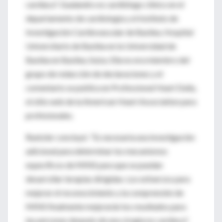
cardíaca". Gualandro es cardiólogo clínico en el
departamento de cardiología y el Instituto de
Investigación Cardiovascular de Basilea, Hospital
Universitario de Basilea en la Universidad de
Basilea en Basilea, Suiza. Ella no era miembro del
grupo de redacción de declaraciones y el
comentario se publica en Professional Heart Daily,
el sitio web de la American Heart Association para
profesionales.
Ruetzler concluyó: “Es necesaria una investigación
adicional para determinar los mecanismos
específicos de MINS para que se puedan
desarrollar terapias dirigidas. Los esfuerzos para
mejorar el reconocimiento y la comprensión de
MINS finalmente mejorarán los resultados para
las personas después de una cirugía no cardíaca".