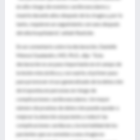
en alto riesgo de eventos cardiovasculares y
muerte durante años después de la cirugía y, por lo
tanto, requieren un seguimiento cercano después
del alta hospitalaria”, señaló Ruetzler.
En un comentario sobre la declaración, Danielle
Menosi Gualandro, MD, Ph.D., dijo: “Esta
declaración es un paso importante en el campo de
la lesión miocárdica y, con suerte, el primer paso
para promover el uso generalizado de la detección
de troponina en personas en riesgo de
complicaciones cardiovasculares. Un mayor
número de pruebas de detección puede ayudar a
mejorar la atención al paciente y reducir las
complicaciones cardíacas y la mortalidad de los
pacientes que se someten a una cirugía no