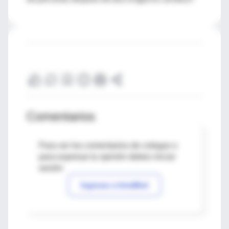
Comentarios
Para ver los comentarios de colegas o
para expresar tu opinión debes iniciar
sesión
Ingresar a IntraMed