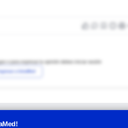
as o para expresar tu opinión debes iniciar sesión
ngresar a IntraMed
raMed!