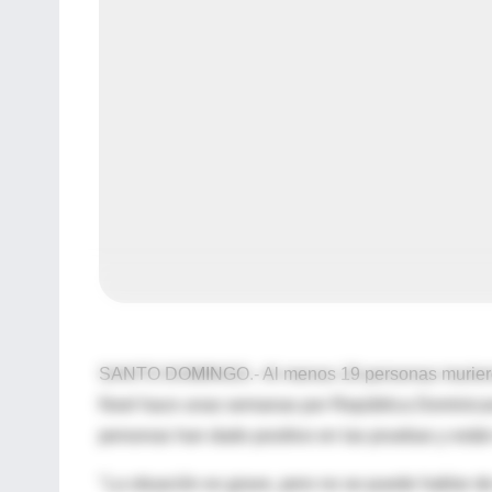
SANTO DOMINGO.- Al menos 19 personas murieron po
Noel hace unas semanas por República Dominican
personas han dado positivo en las pruebas y están
"La situación es grave, pero no se puede hablar de