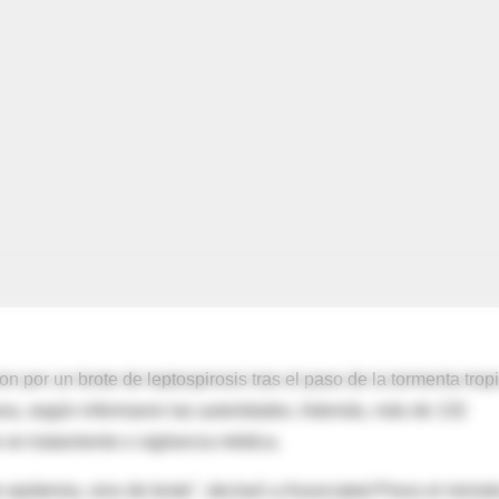
r un brote de leptospirosis tras el paso de la tormenta tropi
a, según informaron las autoridades. Además, más de 132
 en tratamiento o vigilancia médica.
 epidemia, sino de brote", declaró a Associated Press el minist