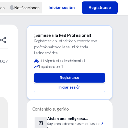
Iniciar sesión
Registrarse
tos
Notificaciones
¡Súmese a la Red Profesional!
Regístrese en IntraMed y conecte con
profesionales de la salud de toda
Latinoamérica.
2007
+1.1 M profesionales de la salud
Impulse su perfil
Registrarse
Iniciar sesión
Contenido sugerido
Aíslan una peligrosa
Sugieren extremar las medidas de
bacteria en verduras,