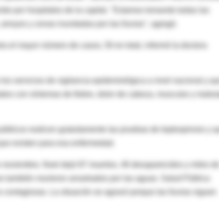
ido por hospitales de la capital. "Estamos tomando todas las
arroyos y zonas inundadas por las lluvias", agregó.
stra el mayor número de casos, 50 en total, informó la doctora
s servicios de vigilancia epidemiológica a nivel nacional y q
tales con síntomas de fiebre, dolor de cabeza, muscular y males
públicos realicen gratuitamente las pruebas de leptospirosis y 
que existen para esa enfermedad.
de noviembre, Noel dejó 87 muertos, 46 desaparecidos y miles d
 también murieron arrastrados por las aguas. Salud Pública
 contagiosas. La situación se agravó porque las lluvias siguen