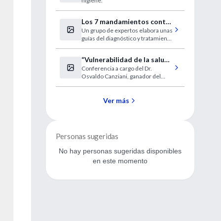
higiene.
lácteos y pastas
Los 7 mandamientos contra
Un grupo de expertos elabora unas
el dolor de espalda
guías del diagnóstico y tratamiento
de la lumbalgia.
“Vulnerabilidad de la salud
Conferencia a cargo del Dr.
humana ante el cambio
Osvaldo Canziani, ganador del
climático”
Premio Nobel de la Paz 2007.
Ver más
Personas sugeridas
No hay personas sugeridas disponibles
en este momento