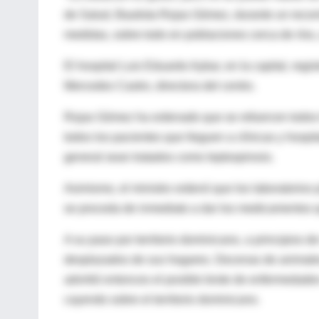
de Salud, Bautista Rojas Gómez, durante un recorr
medidas, sobre todo en poblaciones cerca de ríos, 
El hospital Luis Eduardo Aybar, en la capital, regi
Mercedes Castro, directora del centro.
Rojas Gómez ha ordenado que se refuercen todos lo
todos los pacientes que lleguen a clínicas y hospi
general sean tratados como leptospirosis.
Asimismo, el ministro ordenó que los laboratorios 
se proceda de inmediato a dar los medicamentos 
A su paso por territorio dominicano, a principios 
desplazados de sus hogares. Decenas de animales
advirtió entonces el posible brote de enfermedades
cayendo sobre el territorio dominicano.