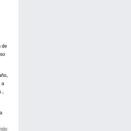
n de
uso
año,
e a
 ,
 a
undo