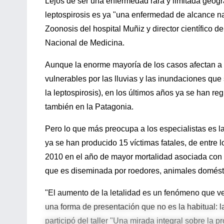
Lejos de ser una enfermedad rara y limitada geográ
leptospirosis es ya "una enfermedad de alcance naci
Zoonosis del hospital Muñiz y director científico 
Nacional de Medicina.
Aunque la enorme mayoría de los casos afectan a 
vulnerables por las lluvias y las inundaciones que
la leptospirosis), en los últimos años ya se han r
también en la Patagonia.
Pero lo que más preocupa a los especialistas es la
ya se han producido 15 víctimas fatales, de entre l
2010 en el año de mayor mortalidad asociada con e
que es diseminada por roedores, animales domést
"El aumento de la letalidad es un fenómeno que v
una forma de presentación que no es la habitual: 
participó del taller "Una mirada integral sobre la 