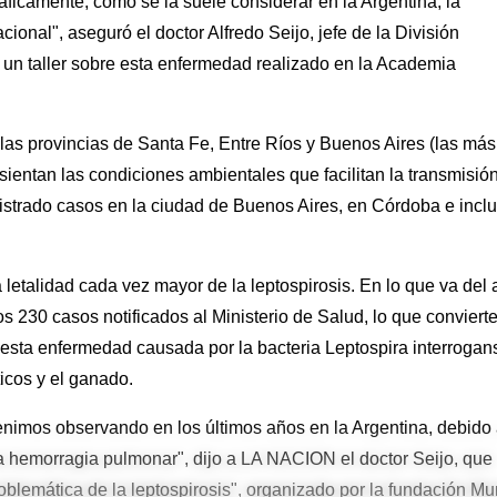
ficamente, como se la suele considerar en la Argentina, la
onal", aseguró el doctor Alfredo Seijo, jefe de la División
de un taller sobre esta enfermedad realizado en la Academia
las provincias de Santa Fe, Entre Ríos y Buenos Aires (las más
 sientan las condiciones ambientales que facilitan la transmisió
egistrado casos en la ciudad de Buenos Aires, en Córdoba e incl
 letalidad cada vez mayor de la leptospirosis. En lo que va del 
os 230 casos notificados al Ministerio de Salud, lo que conviert
sta enfermedad causada por la bacteria Leptospira interrogans
icos y el ganado.
enimos observando en los últimos años en la Argentina, debido
la hemorragia pulmonar", dijo a LA NACION el doctor Seijo, que
problemática de la leptospirosis", organizado por la fundación M