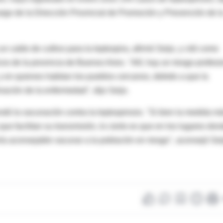
rgo de la Dirección Provincial de Promoción y Prevención de l
caldo de cultivo para la leptospira, afirmó Seijo, y citó como
cos de la provincia de Buenos Aires. "Allí, hay un riesgo profesi
, y en quienes habitan los pueblos cercanos, debido a que la
nación de la enfermedad", dijo Seijo.
dó la vacunación contra la leptospirosis. "Si bien la medida m
que facilitan su transmisión, lo cierto es que en los lugares don
ía aconsejable vacunar a la población en riesgo", aconsejó Sei