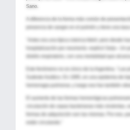
Sano.
A diferencia de la forma más común de presentaci
presencia de sangre en el pulmón y tiene una tasa 
"Antes era una típica ictericia febril, pero desde
hospitalización por neumonía -explicó Seijo-. Un 
distrés respiratorio, con una mortalidad que alcanz
Este fenómeno no es único de la Argentina. "Las p
Sudeste Asiático. En 1995, en una epidemia de le
hemorragia pulmonar, y luego eso fue también obse
El aumento de las formas hemorrágicas pulmonares 
circulación de cepas bacterianas más virulentas, s
formas de adquisición son las mismas. Por eso, par
están circulando."