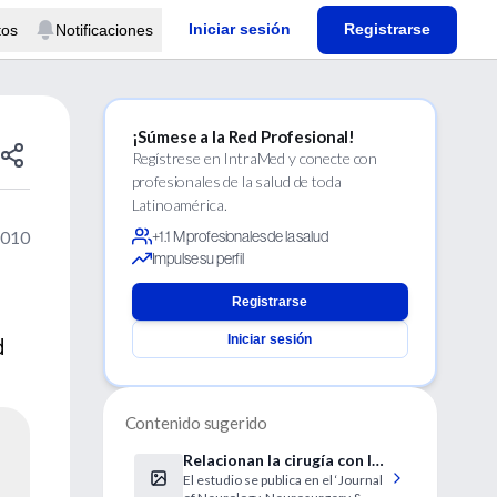
Iniciar sesión
Registrarse
tos
Notificaciones
¡Súmese a la Red Profesional!
Regístrese en IntraMed y conecte con
profesionales de la salud de toda
Latinoamérica.
2010
+1.1 M profesionales de la salud
Impulse su perfil
Registrarse
Iniciar sesión
d
Contenido sugerido
Relacionan la cirugía con la
El estudio se publica en el ‘Journal
enfermedad de