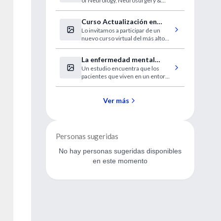
of Neurology, Neurosurgery &
Creutzfeldt-Jakob
Psychiatry’.
Curso Actualización en
Lo invitamos a participar de un
Psicofarmacología Clínica
nuevo curso virtual del más alto
nivel, disponible en forma gratuita
para los usuarios de IntraMed.
La enfermedad mental
¡Últimas vacantes!
Un estudio encuentra que los
grave puede afectar la
pacientes que viven en un entorno
esperanza de vida
convencional pierden 14.5 años
de 'vida potencial'.
Ver más
Personas sugeridas
No hay personas sugeridas disponibles
en este momento