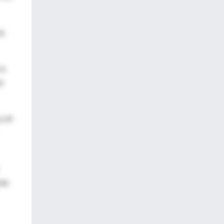
la
 a
n
y el
las