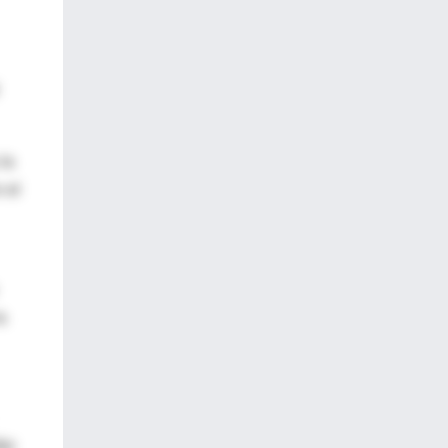
la
 el
a
ijo