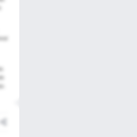
a
onal
ás
de
jo.