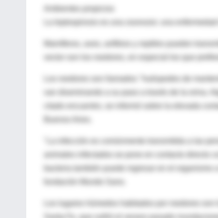
Ambientes propicios
La leptospirosis es una zoonosis: una enfermedad 
Mamíferos, aves, anfibios y reptiles pueden transmi
vector son los roedores, en especial los que prefi
Los roedores son llamados "huéspedes de mantenim
van diseminando a su paso a través de la orina. Al
citado encuentro, se informó sobre la elevada cont
Buenos Aires.
"La infección es comúnmente transmitida a las pe
animales infectados se pone en contacto directo co
bacteria también puede ingresar en el organismo a 
fundación Mundo Sano.
Los lugares húmedos habitados por roedores son los
Santa Fe, que sufrió el verano pasado inundacione