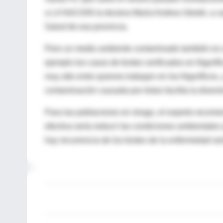
a LA NACION la doctora María Andrea Uboldi, a ca
Salud de esa provincia.
Pero un medio ambiente contaminado también es un 
ejemplo los casos de brotes verificados en frigorífi
muy alto entre quienes trabajan en los frigoríficos
contaminación causada por éstos facilita la disemi
Para las poblaciones en riesgo, el experto recomen
efectiva sería reducir las condiciones ambientales 
hay recurrencia de los brotes de la enfermedad ser