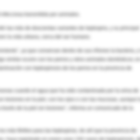
infecciosa transmitida por animales.
tir las más de doscientas variantes de leptospira, y su principal
eren la vida urbana, cerca del ser humano.
iento", ya que conservan dentro de sus riñones la bacteria, y 
go similar ocurre con los perros y otros animales domésticos; en
aminación con leptospirosis de los perros en la provincia de
rsonas cuando el agua que ha sido contaminada por la orina de
n lesiones en la piel, con los ojos o con las mucosas, aunque l
través de la piel sin lesiones", informa un comunicado de la
 más fértiles para las leptospiras, de ahí que la provincia de
s, haya registrado en enero unos 144 casos de leptospirosis, d