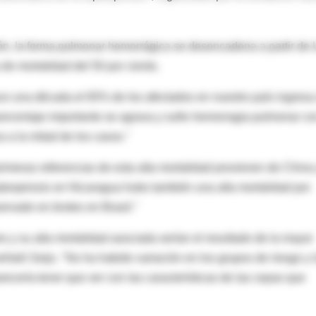
ón, la forma pulmonar hemorrágica se desencadena a partir de 
de mortalidad del 50 por ciento.
 hace una década el 65% de los afectados en nuestro país ingresa
porcentaje importante se agrava y sufre hemorragia pulmonar co
a a la mitad de los casos."
rimeras referencias de esta alta mortalidad provienen de China 
ptospirosis en Nicaragua hubo también una alta mortalidad por
rvado en brotes en Brasil."
y su alta mortalidad asociada serían el resultado de la mayor
eñaló Seijo. "No ha habido variación en los grupos de riesgo y 
ecería tener que ver con las características de las cepas que