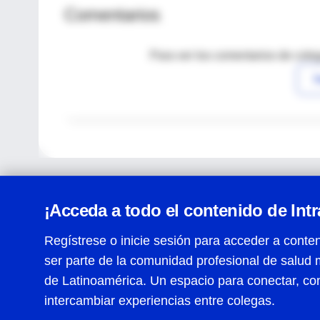
Comentarios
Para ver los comentarios de coleg
I
¡Acceda a todo el contenido de Int
Regístrese o inicie sesión para acceder a conten
ser parte de la comunidad profesional de salud 
Centro de Ayuda
de Latinoamérica. Un espacio para conectar, co
Términos y condiciones
| Políticas de privacidad
| Todos
intercambiar experiencias entre colegas.