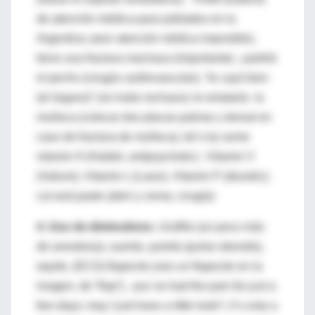
de atención médica para jubilados en la
Argentina: peor atención médica imposible),
tiene una fractura machaza (importante) , partirle
el pecho (cirugía cardiovascular), “le cayó bien
(el órgano)” (no hubo rechazo); le enlataría la
muñeca (colocar dos placas palmar y dorsal en
caso de fractura de muñeca), let´s try some
vitamin H (Haldol, antipsychotic) ; Vitamin V
(Valium), Vitamin L (Lasix), Vitamin P (diuretic);
cut and paste (abrir y cerrar, cirugía)
4.
Uso de diminutivos:
chuflito (un poco más
de anestesia), suerito, pulsito (pulse steroids),
equito, (ECG) flapecito (veo un flapecito en la
imagen, de “flap”), you´ve had the pain for
just
a
few days; may I just have a
little
look?, it´s
only
a