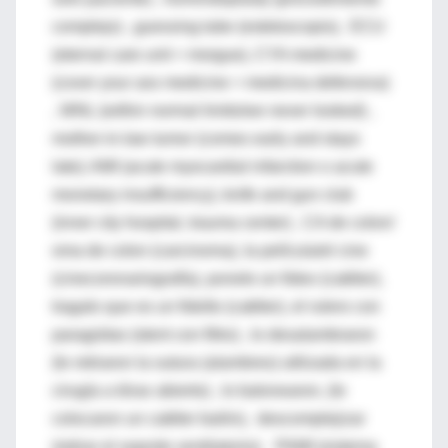
complejo) , guessing tube (estetoscopio), ECU
(eternal care unit = morgue), CYA medicine
(cover your ass medicine = medicina defensiva)
, WNL (within normal limits/we never looked) ,
mother-in-law tumor (comes early and stays
late); AMI (acute myocardial infarction o acute
monetary insufficiency), knife and gun club
(inner city hospital, trauma center) , CA de colon/
oma de colon (carcinoma), la película/el cine
(cinecoronariografía), ponele un fideo (catéter),
tragalo que es un fideíto (catéter), el rulero con
paragüitas (stent con filtro) , lo desalambraron
(le retiraron la sutura (alambres) utilizada en la
cirugía a tórax abierto) , lo balonearon, (le
colocaron un catéter balón), descomplejizar
(retirar el soporte ventilatorio); PAMI (sistema