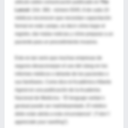
artículo sobre comunicación publicado en
The
Lancet
(Vol. 360, número 9345, 8 de cada 10
médicos reconocen que necesitan capacitación
formal en este campo, es decir cómo bajar el
registro, dar malas noticias y cómo preparar a un
paciente para un procedimiento invasivo.
Esto es tan serio que muchas empresas de
seguros desaconsejan el uso del
slang
en los
informes médicos o delante de los pacientes o
sus familiares. Como dice el Académico Alberto
Agrest en una publicación de la Academia
Nacional de Medicina :
“El lenguaje verbal o
gestual puede ser malinterpretado. El médico
debe estar alerta a esta circunstancia”. (“I don´t
appreciate your swelling”).