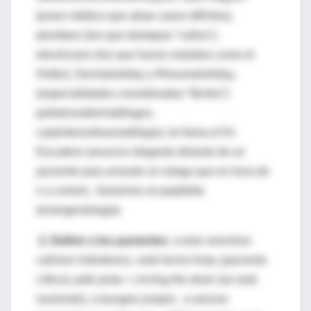
(joven médico que atrae casos difíciles),
plumbers (los que destapan “caños”),
electricians (los que hacen estudios como el
Holter), Dermaholiday y Rheumaholiday,
(especialidades consideradas “fáciles”)
peleteros/dermatólogos,
carpinteros/traumatólogos; te llama el Dr.
Escudero (anuncio elegante delante de un
paciente para avisarle al colega que es hora de
ir a comer), llamemos al qsq/delta
(emergentología)
2
.
Definir a los pacientes:
a train wreck/un
caño/un hidrobronz, está hecho fruta; (paciente
crítico); pide pista = circling the drain (se está
muriendo), a bungee jumper; a seizure