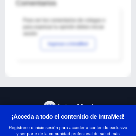
Comentarios
Para ver los comentarios de colegas o
para expresar tu opinión debes iniciar
sesión
Ingresar a IntraMed
¡Acceda a todo el contenido de IntraMed!
Centro de Ayuda
Regístrese o inicie sesión para acceder a contenido exclusivo
y ser parte de la comunidad profesional de salud más