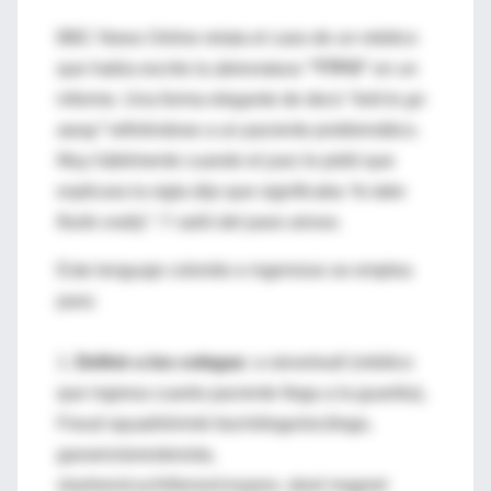
BBC News Online relata el caso de un médico
que había escrito la abreviatura
“TTFO”
en un
informe. Una forma elegante de decir
“told to go
away”
refiriéndose a un paciente problemático.
Muy hábilmente cuando el juez le pidió que
explicara la sigla dijo que significaba
“to take
fluids orally”
. Y salió del paso airoso.
Este lenguaje colorido e ingenioso se emplea
para:
1.
Definir a los colegas:
a sieve/wall (médico
que ingresa cuanto paciente llega a la guardia),
Freud squad/shrink/ bochólogo/sicólogo,
gassers/anestesista,
slashers/cuchilleros/cirujano, stool magnet