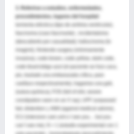
3.
Referirse a estudios, enfermedades,
procedimientos, lugares del hospital:
tormenta eléctrica (tipo de arritmia ventricular),
fascinoma (caso fascinante) , incidentaloma
(descubierto por casualidad), hallucinoma (lo
imaginó), Nintendo surgery (mínimamente
invasiva), code brown, code yellow, stork code,
code blue/código azul (el paciente se hizo caca,
pis, traslado una embarazada crítica, paro
cardíaco respectivamente), hagamos una goti,
(sutura química), FOS (full of shit, severe
constipation seen on an X ray), UPF (unpassed
fart, distention ), AMA (against medical advine),
ICU (intensive care unit o I see you… but you
can´t see me), N = 1 (estudio experimental con 1
solo paciente) , horrendoplasty (procedimiento