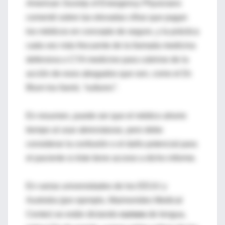
American Society of Emergency Physicians
comentó sobre las elevadas cifras que pagan
los médicos en concepto de seguro, y la práctica
cada vez más frecuente de la llamada medicina
defensiva o CYA medicine para cubrirse de la
acción de esos abogados que son, como el Dr.
Blum los llamó,
“vultures”.
En resumen, puede ser que el médico ahorre
tiempo al usar abreviaturas, pero debe
considerar la confusión o el daño potencial para
el paciente si éste tiene acceso a dicho informe.
En varias universidades de los EEUU y
Australia (por ejemplo, Maimonides Medical
Center) se están dictando
cursos
de lengua,