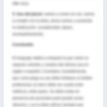
little
virus.
5.
Uso del plural:
vamos a comer sin sal, vamos
a cumplir con la dieta, ahora vamos a aumentar
la medicación. (complicidad, apoyo,
acompañamiento).
Conclusión
El lenguaje médico coloquial es por cierto un
aspecto colorido y creativo del idioma sea en
inglés o español. Considero, humildemente,
que como jerga su uso debe limitarse al ámbito
profesional, es decir debe ser usado entre
médicos, entre pares. Se debe evitar en
presencia de pacientes pues puede sonar
ofensivo, y se lo debe utilizar siempre que