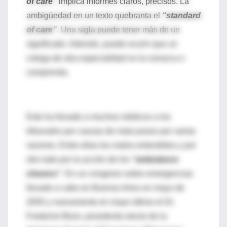
of care”
implica informes claros, precisos. La
ambigüedad en un texto quebranta el
“standard
of care”
. Una sigla puede tener más de un
significado. Además, puede ocurrir que un
colega de otra especialidad no la conozca o
comprenda.
Esto ha llevado a muchos médicos a los
tribunales por causas de mala praxis por varias
razones. Entre ellas los malos entendidos y por
otro lado por la acción de los
“ambulance
chasers”
. En un congreso sobre emergencias
llevado a cabo en Buenos Aires en mayo de
2005 y nuevamente en mayo último el Dr.
Frederick Blum, presidente electo de la