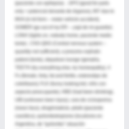
(paciente con epilepsia) , GPO (good for parts
only = potencial donante de órganos), IKF due to
MVA (in kit form – motor vehicle accident),
GOMER (go out of my ER – ¡rajá de mi guardia!,
LONH (lights on, nobody home, paciente medio
tonto) , CNS-QNS (Central nervous system –
quantity not sufficient), a pneumo-cephalic
patient (tonto), departure lounge /geriatría,
TEETH (try everything else, try homeopathy), 4
Fs (female, forty, fat and fertile, estereotipo de
colelitiasis); FLK (funny looking kid, niño con
aspecto preocupante), HBD (had been drinking),
UBI (unknown beer injury), cara de ciclosporina
(moon face), drogón/adicto, pitufo (paciente
cianótico), quilombotropismo (localismo en
Argentina, de “quilombo” situación