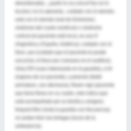
desordenada), ¿quién lo va a tocar?/yo no lo
tocaría ( no lo operaría) , cuidado con el alemán,
está con el alemán (mal de Alzheimer),
síndrome del cuarto ventrículo o síndrome
cortical (el paciente está loco), es una H
(Argentina y España, histérica), cuidado con el
8avo. par (cuidado que el paciente te puede
escuchar, el 8avo par craneano es el auditivo),
Glory ER (caso interesante en la guardia), a hit
(ingreso de un paciente), a preemie (bebé
prematuro, uso afectuoso), flower sign (paciente
que tiene flores en su cuarto, esto indica que
está acompañado por su familia y amigos);
frequent flier (visita la guardia con frecuencia);
no andan bien las tortugas (luces de la
ambulancia).