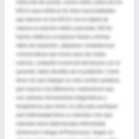
reducción de acento, cursos sobre cultura de los
EEUU para médicos de otras nacionalidades
que ejercen en los EEUU con el objeto de
mejorar la relación médico-paciente. Allí los
futuros médicos incorporan frases y formas
útiles de expresión, adquieren competencias
comunicativas que sirven para dar malas
noticias, compartir la toma de decisiones con el
paciente, todos desafíos de la profesión. Como
dicen los que trabajan en esto existen palabras
que marcan una diferencia, expresiones que
son valiosas herramientas diagnósticas y
terapéuticas que sirven no sólo para averiguar
qué enfermedad tiene un individuo sino que
individuo tiene determinada enfermedad.
(American College of Physicians). Según un