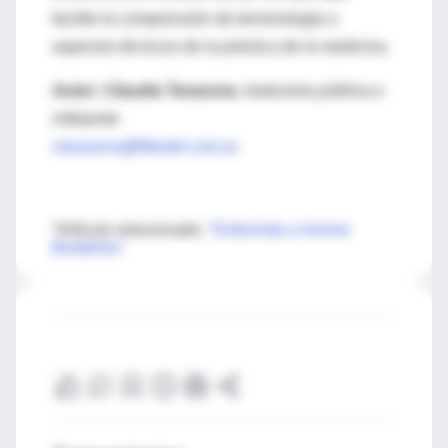
facilite la comprensión de terminología o
aspectos técnicos de la práctica de la medicina.
Autor: Claudia Tarazona
, traductora pública e
intérprete
ctarazona@fibertel.com.ar
*Artículo relacionado:
"Entrevista a Ivonne
Bordelois"