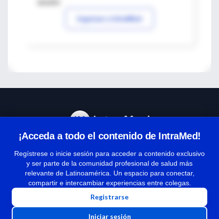
sesión
Ingresar a IntraMed
¡Acceda a todo el contenido de IntraMed!
Centro de Ayuda
Regístrese o inicie sesión para acceder a contenido exclusivo
y ser parte de la comunidad profesional de salud más
relevante de Latinoamérica. Un espacio para conectar,
Términos y condiciones
compartir e intercambiar experiencias entre colegas.
| Políticas de privacidad
Registrarse
| Todos los derechos reservados | Copyright 1997-2026
Iniciar sesión