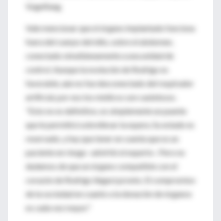
Vogelfang.
Vale mencionar que el órgano implantado funciona
fuera del cuerpo del niño, sobre el abdomen,
conectado simultáneamente a una unidad de
control. Aunque la evolución de Rodrigo es
favorable, aún no fue desconectado del respirador
artificial, por eso los médicos son cautelosos.
"Esto no es definitivo, es simplemente un puente
que le permitirá sobrellevar la espera. Su estado es
reservado, y hay que tener en cuenta que es un
paciente en riesgo -advirtió el experto-. Pero no
dudamos de que un órgano compatible con el
corazón de Rodrigo llegará pronto. El compromiso
de la sociedad en cuanto a la donación de órganos
es cada vez mayor."