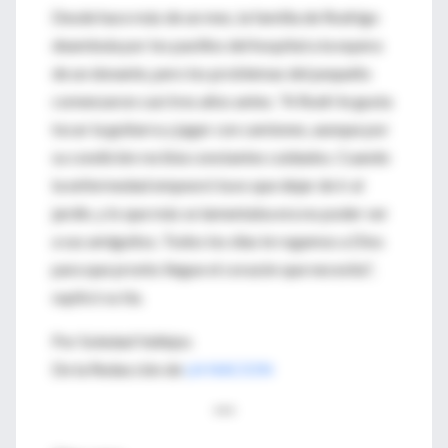
Desde hace más de un mes, la familia de Rodrigo
deambula por los pasillos del hospital a la espera
de un donante, pero los problemas del pequeño
comenzaron casi tres años antes. "A Rodri le gusta
tocar la guitarra y jugar con camiones, aunque por
su condición recibía constantes cuidados. Cuando
la enfermedad empeoró tuvo que dejar de ir al
jardín, y lo que más se lamentaba era no poder ver
a sus amiguitos. Todos los días le rogamos a Dios
para que pronto llegue el corazón que necesita",
suplicó su tía.
Por Soledad Vallejos
De la Redacción de
LA NACION
***