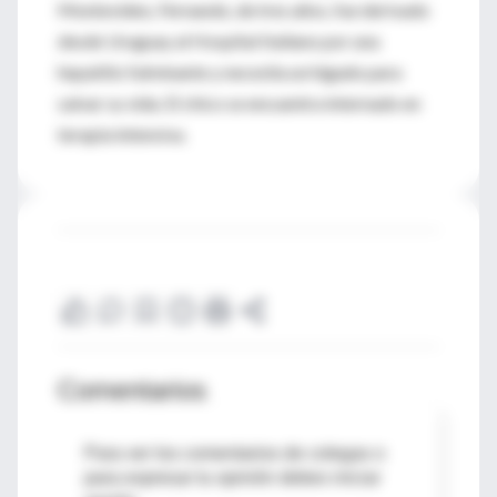
Montevideo, Fernando, de tres años, fue derivado
desde Uruguay al Hospital Italiano por una
hepatitis fulminante y necesita un hígado para
salvar su vida. El chico se encuentra internado en
terapia intensiva.
Comentarios
Para ver los comentarios de colegas o
para expresar tu opinión debes iniciar