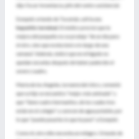
dijo Oscar Imventarza, jefe del centro asistencial.
Ezequiel, oriundo de Tucumán, sufría una
hepatitis terminal
. El médico precisó que la
mejora del pequeño no se produjo "de un día para
el otro, sino que evolucionó a lo largo de una
semana". Además, indicó que en el hígado no
quedan secuelas después de haber padecido el
severo cuadro.
María de los Angeles, la mamá del chico, comentó
que su hijo se encuentra "mejor, más animado" y
que "tiene cuatro hermanitos, de los cuales tres
están en el colegio" y carecen de agua potable, por
lo que "puede pasarles lo que le pasó" a Ezequiel.
Como él, otro niño necesita un milagro. Oriundo de