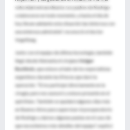
velocidad extraordinaria. Los padres de Rodrigo
colaboraron en todo momento, y hasta el día de
hoy llevan adelante esta situación tan dolorosa con
una entereza admirable", reconoció el doctor
Vogelfang.
Junto con el equipo de última tecnología, también
llegó desde Alemania el cirujano
Holger
Buchholz
, que estuvo al lado de los especialistas
argentinos durante las 8 horas que duró la
operación. "El no participó directamente en la
cirugía, pero nos asesoró y estuvo presente en el
quirófano. También se quedará algunos días más
en Buenos Aires para supervisar el posoperatorio
de Rodrigo y darnos algunas pautas en el caso de
que necesitemos más detalles del equipo", explicó