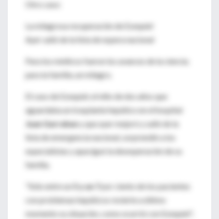
Otro caso:
La milagrosa recuperación de Ezequiel
Ayer salió de la lista de espera nacional
Para los médicos fueron los avances de la ciencia;
para la familia, un milagro.
El caso de Ezequiel, el niño de dos años que
aguardaba un trasplante hepático en el hospital
Juan Garrahan
y que ayer mejoró y salió de la
lista de emergencia nacional, sorprendió a los
especialistas y apaciguó la desesperación de su
familia.
"Sólo entre un
5 y un 7
por ciento de los pacientes
con problemas hepáticos revierte a último
momento su situación, como ocurrió con Ezequiel",