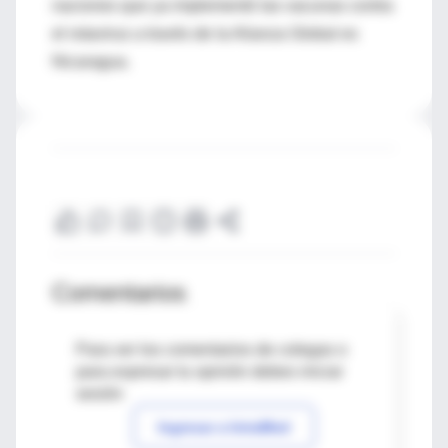
naciones que ya implementó las vacunas contra
el rotavirus a través de la Alianza Global es
Nicaragua.
Comentarios
Para ver los comentarios de colegas o
para expresar tu opinión debes iniciar
sesión
Ingresar a IntraMed