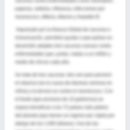
vacunas contra enfermedades como sarampión,
paperas, rubéola, influenza, infecciones por
neumococo, difteria, tétanos y hepatitis B.
Impulsado por la Alianza Global de vacunas e
inmunización, permitirá ayudar a que países en
desarrollo adopten tres vacunas nuevas contra
enfermedades que, juntas, matan a un millón y
medio de chicos cada año.
Se trata de tres vacunas: dos son para prevenir
el rotavirus (es la causa de diarreas severas en
niños) y la tercera es contra el neumococo. Con
el fondo (que proviene de 10 gobiernos) se
espera beneficiar a los 72 países más pobres
del planeta (que tienen un ingreso per cápita por
debajo de los 1.000 dólares). Una de las