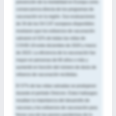
prevención de la mortalidad en Europa como
consecuencia directa de los programas de
vacunación en la región. Sus evaluaciones
de 34 de los 54 CAT europeos disponibles
revelaron que los esfuerzos de vacunación
salvaron el 52% de todas las vidas de
COVID-19 entre diciembre de 2020 y marzo
de 2023. La eficiencia de la vacunación fue
mayor en personas de 60 años o más y
aumentó en función del número de dosis de
refuerzo de vacunación recibidas.
El 57% de las vidas salvadas se produjeron
durante el período Omicron. Estos hallazgos
resaltan la importancia del desarrollo de
vacunas y los esfuerzos de vacunación para
frenar una de las peores pandemias de la