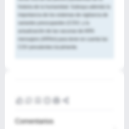
historia de la humanidad. Subraya además la
importancia de los sistemas de vigilancia de
variantes preocupantes
(COV) y la
actualización de las vacunas de ARN
mensajero (ARNm) para tener en cuenta las
COV prevalentes localmente.
Comentarios