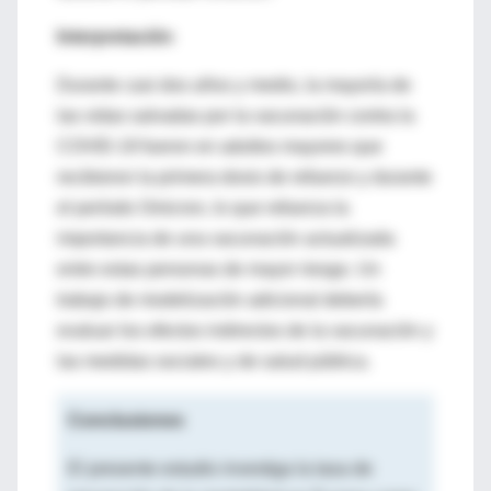
Interpretación
Durante casi dos años y medio, la mayoría de
las vidas salvadas por la vacunación contra la
COVID-19 fueron en adultos mayores que
recibieron la primera dosis de refuerzo y durante
el período Omicron, lo que refuerza la
importancia de una vacunación actualizada
entre estas personas de mayor riesgo. Un
trabajo de modelización adicional debería
evaluar los efectos indirectos de la vacunación y
las medidas sociales y de salud pública.
Conclusiones
El presente estudio investiga la tasa de