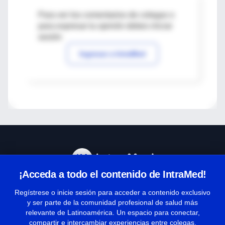
Para ver los comentarios de colegas o
para expresar tu opinión debes iniciar
sesión
Ingresar a IntraMed
¡Acceda a todo el contenido de IntraMed!
Centro de Ayuda
Regístrese o inicie sesión para acceder a contenido exclusivo
y ser parte de la comunidad profesional de salud más
relevante de Latinoamérica. Un espacio para conectar,
Términos y condiciones
compartir e intercambiar experiencias entre colegas.