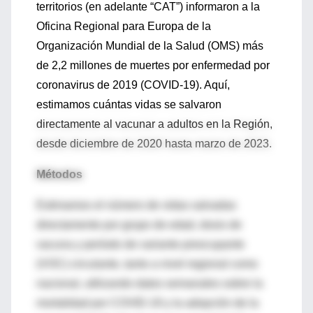
territorios (en adelante “CAT”) informaron a la
Oficina Regional para Europa de la
Organización Mundial de la Salud (OMS) más
de 2,2 millones de muertes por enfermedad por
coronavirus de 2019 (COVID-19). Aquí,
estimamos cuántas vidas se salvaron
directamente al vacunar a adultos en la Región,
desde diciembre de 2020 hasta marzo de 2023.
Métodos
Estimamos el número de vidas salvadas
directamente por grupo de edad, dosis de
vacuna y período de variante preocupante
(VOC) circulante, tanto a nivel regional como
nacional, utilizando datos semanales sobre la
mortalidad por COVID-19 y la adopción de la