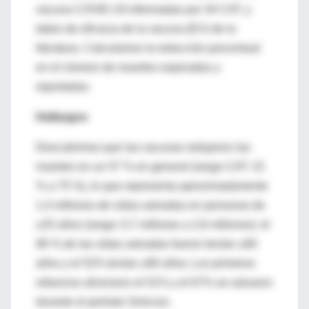
vacuna COVID-19 informadas por 34 CAT, y
datos de eficacia de la vacuna (EV) de la
literatura. Calculamos la reducción porcentual
en el número de muertes esperadas y
reportadas.
Hallazgos
Descubrimos que las vacunas redujeron las
muertes en un 57 % en general (rango CAT: 15
% a 75 %), lo que representa aproximadamente
1,4 millones de vidas salvadas en personas de
≥25 años (rango: 0,7 millones a 2,6 millones): el
96 % de las vidas salvadas fueron tenían ≥60
años y el 52% tenían ≥80 años; Los primeros
refuerzos ahorraron el 51% y el 67% se salvaron
durante el período Omicron.