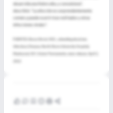
desarrolla una fiebre alta, y convulsiona",
describió. "La afección es sorprendentemente
común y puede ocurrir tras resfriados y otras
infecciones virales".
FUENTES: Bruce Hirsch, M.D., attending physician,
Infectious Disease, North Shore University Hospital,
Manhasset, N.Y.; Kaiser Permanente, news release, April 2,
2012