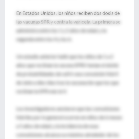
En Estados Unidos, los niños reciben dos dosis de
las vacunas SPR y contra la varicela. La primera se
administra entre los 1 y 2 años de edad, y la
segunda entre los 4 y los 6.
Un estudio anterior halló que los niños de 1 a 2
años que recibían la vacuna SPRV tenían el doble
de probabilidades de sufrir una convulsión febril
de siete a diez días tras la vacunación que los que
recibían la SPR más la V.
Los investigadores anotaron que las convulsiones
febriles por lo general ocurren en niños de 6 meses
a 5 años de edad, y la incidencia de esas
convulsiones alcanza su máximo alrededor de los