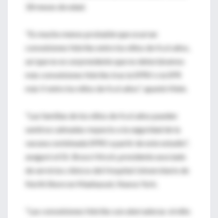
18 meses de edad.
"Es mucho menos probable que ocurran
convulsiones febriles entre los niños de 4 a 6 años,
así que no es sorprendente que no detectáramos
más convulsiones febriles tras la SPRV o la SPR
más V entre los niños de 4 a 6 años", apuntó Klein.
"Las familias de los niños de 4 a 6 años pueden
sentirse calmadas respecto a la seguridad de la
vacuna combinada SPRV a partir de este estudio",
aseguró el Dr. Bruce Hirsch, presidente asociado
de servicios clínicos del Hospital Universitario de
North Shore en Manhasset, Nueva York.
"Las convulsiones febriles son aterradoras: el niño