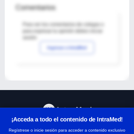
Comentarios
Para ver los comentarios de colegas o
para expresar tu opinión debes iniciar
sesión
Ingresar a IntraMed
¡Acceda a todo el contenido de IntraMed!
Centro de Ayuda
Regístrese o inicie sesión para acceder a contenido exclusivo