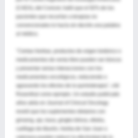
(CAEA), del Conicet, halló que el 92% de los
pacientes que recurrían a terapias no
convencionales lo hacía sin decirle una palabra
al médico.
"Ciertas hierbas, productos de origen botánico o
medicamentos de venta libre pueden ser tóxicos
y presentar serias interacciones con los
medicamentos oncológicos, reduciendo o
agravando los efectos de la quimioterapia", citó
Rosenthal como ejemplo. Un estudio publicado
años atrás en Journal of Clinical Oncology
reveló que los suplementos dietarios con
ginseng, ajo, kava, gingko bilova, efedra,
cartílago de tiburón, hierba de San Juan o
valeriana pueden reducir la efectividad de la