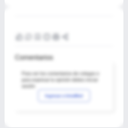
Comentarios
Para ver los comentarios de colegas o
para expresar tu opinión debes iniciar
sesión
Ingresar a IntraMed