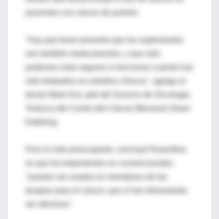
pacientes con cáncer de pulmón.
"Hay que tener presente que los suplementos
son también medicamentos, y que sólo
podemos estar seguros si funcionan cuando han
sido testeados en estudios clínicos", agrego el
doctor Mark Kris, jefe del Servicio de Oncología
Torácica del Centro del Cáncer Memorial Sloan-
Kettering.
Pero lo más preocupante, concluyó Rosenthal,
es que los tratamientos no convencionales
"puedan ser usados en reemplazo de las
terapias para el cáncer, que sí han demostrado
ser efectivas".