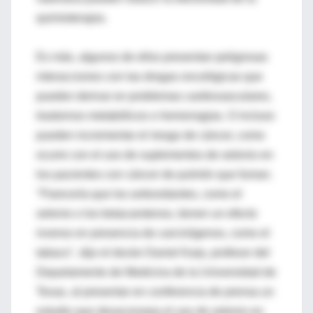
quimioterapia.
Es más, algunos de ellos presentan peligrosas
interacciones con las drogas oncológicas que
pueden derivar en problemas cardiovasculares,
trastornos metabólicos o hemorragias. O incluso
pueden incrementar el riesgo de cáncer, como
ocurre con el uso de suplementos de selenio en
los pacientes con cáncer de pulmón que fuman.
"Parecería que los antioxidantes, como el
selenio o los betacarotenos, tienen un efecto
inverso en presencia de carcinógenos, como el
tabaco", dijo el doctor Daniel Karp, profesor del
Departamento de Medicina de la Universidad de
Texas, al presentar en conferencia de prensa un
estudio que desaconseja el uso de selenio en