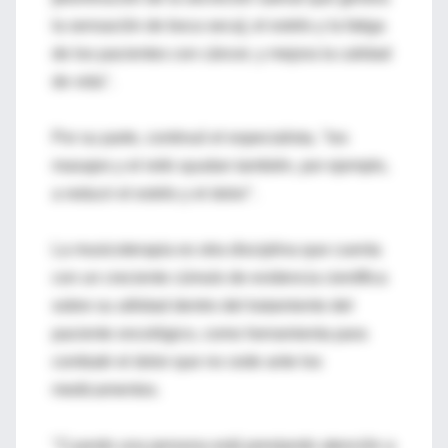
la sensación de boca seca], el estrés y la fatiga
de los pacientes con cáncer, y mejora la calidad
de vida".
Por su parte, continuó el especialista, "los
masajes y el reiki ayudan también, por ejemplo,
a reducir el estrés y el dolor".
La musicoterapia es otra disciplina que cuenta
con un creciente cúmulo de evidencia científica
sobre su utilidad dentro del tratamiento del
paciente oncológico, como herramienta para
combatir el dolor que no cede ante los
medicamentos.
"Cuando una persona está prestando atención a