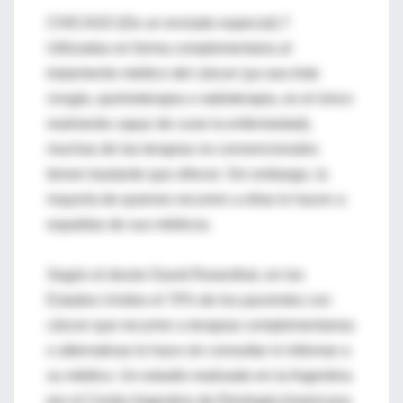
CHICAGO (De un enviado especial).?
Utilizadas en forma complementaria al
tratamiento médico del cáncer (ya sea éste
cirugía, quimioterapia o radioterapia, es el único
realmente capaz de curar la enfermedad),
muchas de las terapias no convencionales
tienen bastante que ofrecer. Sin embargo, la
mayoría de quienes recurren a ellas lo hacen a
espaldas de sus médicos.
Según el doctor David Rosenthal, en los
Estados Unidos el 70% de los pacientes con
cáncer que recurren a terapias complementarias
o alternativas lo hace sin consultar ni informar a
su médico. Un estudio realizado en la Argentina
por el Centro Argentino de Etnología Americana