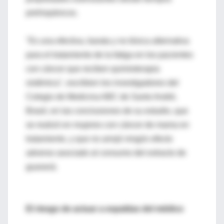
prehispánicos.
"Es una efectiva, barata y no tóxica alternativa
para el tratamiento de la fatiga en los pacientes
con cáncer que reciben quimioterapia
sistémica", escribien los investigadores del
Colegio de Medicina ABC de Santo André,
Brasil, en las conclusiones de su estudio, que
se realizó en mujeres con cáncer de mama en
tratamiento, y que no arrojó ningún efecto
adverso asociado al consumo del extracto de
guaraná.
El riesgo de actuar a espaldas del médico