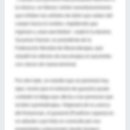
la música, se liberan ciertos neurotransmisores
que inhiben las señales de dolor que suben del
cuerpo hacia el cerebro, impidiendo que
ingresen y sean percibidas", explicó la doctora
Suzanne Hanser, ex presidenta de la
Federación Mundial de Musicoterapia, que
estudió los efectos de esa terapia en pacientes
con cáncer de mama terminal.
Por otro lado, un estudio que se presenta hoy,
aquí, revela que el extracto de guaraná ayuda
combatir la fatiga que afecta a las personas que
reciben quimioterapia. Originaria de la cuenca
del Amazonas, el guaraná (Paullinia cupana) es
un arbusto cuyo fruto es conocido por sus
propiedades estimulantes desde tiempos