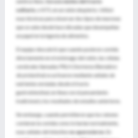
sentirse lleno, llamada
núcleo del tracto
solitario
, o NTS, en un ratón despierto. Utilizó
esas técnicas para observar dos tipos de neuronas
que se sabe desde hace décadas que desempeñan
un papel en la ingesta de alimentos.
El equipo descubrió que cuando pusieron comida
directamente en el estómago del ratón, las células
cerebrales llamadas PRLH (
hormona liberadora
de prolactina
) se activaron mediante señales de
nutrientes enviadas desde el tracto
gastrointestinal, en línea con el pensamiento
tradicional y los resultados de estudios anteriores.
Sin embargo, cuando permitieron que los ratones
comieran la comida como lo harían normalmente,
esas señales del intestino
no aparecieron
. En