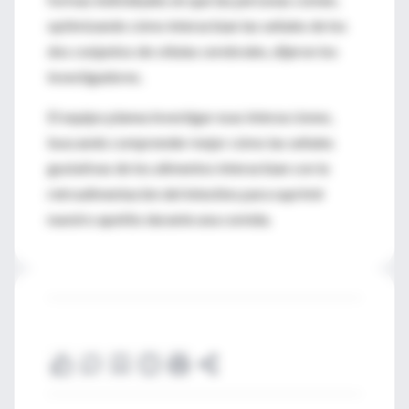
optimizando cómo interactúan las señales de los
dos conjuntos de células cerebrales, dijeron los
investigadores.
El equipo planea investigar esas interacciones,
buscando comprender mejor cómo las señales
gustativas de los alimentos interactúan con la
retroalimentación del intestino para suprimir
nuestro apetito durante una comida.