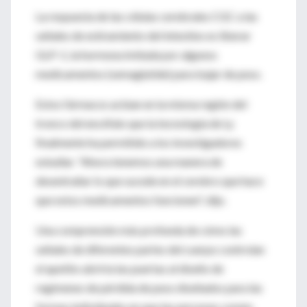
La respuesta de las células cerebrales CGC a las
señales de estiramiento del intestino es liberar
GLP-1, la hormona imitada por algunos
medicamentos (semaglutide) para bajar de peso.
Estos fármacos actúan en la misma región del
tronco del encéfalo que la tecnología de Ly
finalmente ha permitido a los investigadores
estudiar. "Ahora tenemos una manera de
desentrañar lo que sucede en el cerebro que hace
que estos medicamentos funcionen", dijo.
Una comprensión más profunda de cómo las
señales de diferentes partes del cuerpo controlan
el apetito abriría las puertas al diseño de
regímenes de pérdida de peso diseñados para las
formas individuales en que las personas comen,