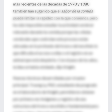
más recientes de las décadas de 1970 y 1980
también han sugerido que el
sabor de la comida
puede limitar la rapidez con la que comemos, pero
ha sido imposible estudiar la actividad cerebral
relevante durante la comida porque las células
cerebrales que controlan este proceso están
ubicadas en lo profundo del tronco del encéfalo lo
que dificulta el acceso a ellas o el registro en un
animal que está despierto. Con el paso de los años,
la idea se había olvidado, dijo Knight.
Nuevas técnicas desarrolladas por el autor
principal, Truong Ly, PhD, estudiante de posgrado
en el laboratorio de Knight, permitieron obtener
por primera vez imágenes y registro de una
estructura del tronco encefálico fundamental para