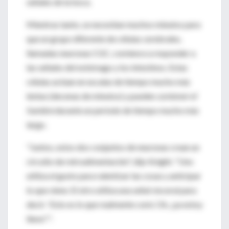
señales de la boca.
Mientras tanto, se necesitan muchos minutos para
que un grupo diferente de células cerebrales,
llamadas neuronas CGC, comience a responder a
las señales del estómago y los intestinos. Estas
células actúan en escalas de tiempo mucho más
lentas (decenas de minutos) y pueden
contener el
hambre
durante un período de tiempo mucho más
largo.
"Juntos, estos dos conjuntos de neuronas crean un
circuito de retroalimentación", dijo Knight. "Uno
utiliza el gusto para ralentizar las cosas y anticipar
lo que viene. El otro utiliza una señal visceral para
decir: 'Esto es lo que realmente comí. Ok, ¡ya estoy
lleno!'".