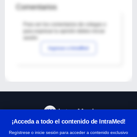
Comentarios
Para ver los comentarios de colegas o
para expresar tu opinión debes iniciar
sesión
Ingresar a IntraMed
¡Acceda a todo el contenido de IntraMed!
Centro de Ayuda
Regístrese o inicie sesión para acceder a contenido exclusivo