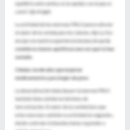
equilibrio entre ambos es la rapidez con la que se
come", dijo Knight.
La actividad de las neuronas PRLH parece afectar
el sabor de la comida para los ratones, dijo Ly. Eso
encaja con nuestra experiencia humana de que
la
comida es menos apetitosa una vez que te has
saciado
.
Células cerebrales que inspiran
medicamentos para bajar de peso
La desaceleración inducida por la neurona PRLH
también tiene sentido en términos de
sincronización. El sabor de la comida hace que
estas neuronas cambien su actividad en segundos,
desde controlar el intestino hasta responder a