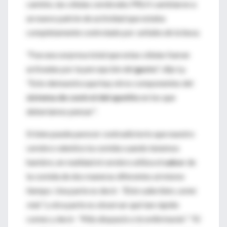
cambio, las células cerebrales PRLH cambiaron a
un nuevo patrón de actividad que estaba
completamente controlado por
señales de la boca
.
"Fue una sorpresa total que estas células fueran
activadas por la percepción del
gusto
", dijo Ly.
"Esto demuestra que hay otros componentes del
sistema de control del apetito
en los que
deberíamos pensar".
Si bien puede parecer contradictorio que nuestro
cerebro ralentice la comida cuando tenemos
hambre, en realidad el cerebro utiliza el
sabor
de
la comida de dos maneras diferentes al mismo
tiempo. Una parte es decir:
"Esto sabe bien, come
más"
y otra parte es observar qué tan rápido
comes y decir:
"Más despacio o te enfermarás"
. "El