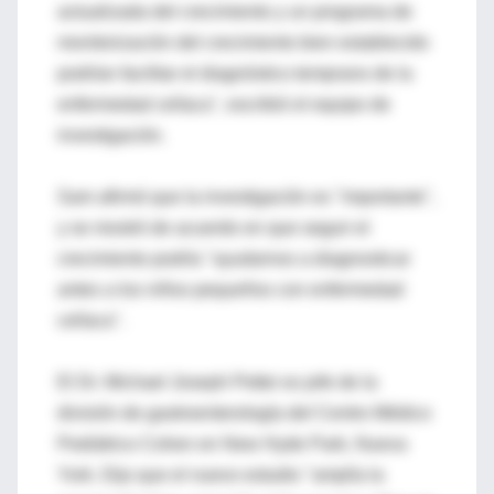
actualizada del crecimiento y un programa de
monitorización del crecimiento bien establecido
podrían facilitar el diagnóstico temprano de la
enfermedad celíaca", escribió el equipo de
investigación.
Sam afirmó que la investigación es "importante",
y se mostró de acuerdo en que seguir el
crecimiento podría "ayudarnos a diagnosticar
antes a los niños pequeños con enfermedad
celíaca".
El Dr. Michael Joseph Pettei es jefe de la
división de gastroenterología del Centro Médico
Pediátrico Cohen en New Hyde Park, Nueva
York. Dijo que el nuevo estudio "amplía la