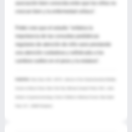
asociación bien conocida entre que los niños no
crezcan bien y la enfermedad celíaca".
Pettei cree que el estudio "enfatiza la
importancia de las consultas pediátricas
regulares de atención de niño sano prestando
una atención cuidadosa y sofisticada a los
cambios sutiles en el peso y la estatura".
FUENTES:
Gina Sam, M.D., M.P.H., director of the Gastrointestinal Motility
Center at Mount Sinai, New York City; Michael Joseph Pettei, M.D., chief,
division of gastroenterology, Cohen Children's Medical Center, New Hyde
Park, N.Y.; JAMA Pediatrics