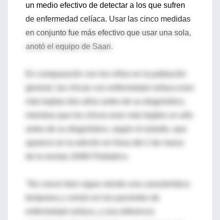
un medio efectivo de detectar a los que sufren
de enfermedad celíaca. Usar las cinco medidas
en conjunto fue más efectivo que usar una sola,
anotó el equipo de Saari.
En comparación con los niños en la población
general, las chicas con enfermedad celíaca eran
más bajitas dos años antes de su diagnóstico,
mientras que los chicos eran más bajitos un año
antes de su diagnóstico, según el estudio, que
aparece en la edición en línea del 2 de marzo
de la revista JAMA Pediatrics.
"No crecer bien sigue siendo una característica
temprana y común en los pacientes de
enfermedad celíaca, y una referencia