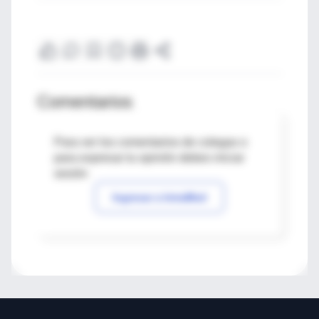
Comentarios
Para ver los comentarios de colegas o
para expresar tu opinión debes iniciar
sesión
Ingresar a IntraMed