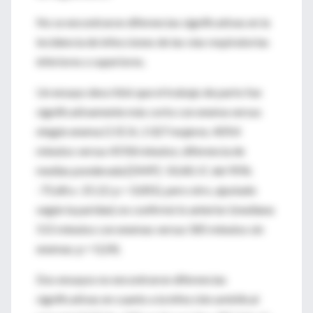
No se encontraron diferencias significativas en la
incidencia de infecciones de las vías respiratorias
inferiores o superiores.
Un ensayo describió que el trabajo de parto fue
significativamente más corto con enema versus
ningún enema (1 ECA, 1 027 mujeres; 409,4
minutos versus 459,8 minutos; diferencia de
medias ponderada [DMP] -50,40; IC del 95%:
-75,68 a -25,12; p < 0,001), pero otro, ajustado
según la paridad, no confirmó lo anterior (mediana
515 minutos con enemas versus 585 minutos sin
enemas; p = 0,24).
Dos ensayos no encontraron diferencias
significativas en cuanto a la infección umbilical