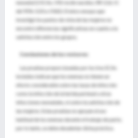
neonatal (2 ECAs; 592 recién nacidos; RR 3,16; IC
del 95%: 0,50 a 19,82). El único ensayo que
investigó los puntos de vista de las mujeres no
encontró diferencias significativas en cuanto a la
satisfacción entre los grupos.
Conclusiones de los revisores:
Las pruebas proporcionadas por los tres ECAs
incluidos indican que los enemas no tienen un
efecto considerable sobre las tasas de infección
como la infección de la herida perineal u otras
infecciones neonatales, ni sobre la satisfacción de
las mujeres. Estas pruebas no apoyan el uso
habitual de los enemas durante el trabajo de parto;
por lo tanto, se debe desalentar dicha práctica.