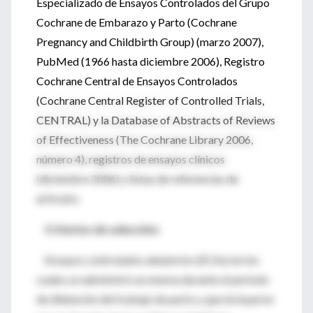
Especializado de Ensayos Controlados del Grupo
Cochrane de Embarazo y Parto (Cochrane
Pregnancy and Childbirth Group) (marzo 2007),
PubMed (1966 hasta diciembre 2006), Registro
Cochrane Central de Ensayos Controlados
(Cochrane Central Register of Controlled Trials,
CENTRAL) y la Database of Abstracts of Reviews
of Effectiveness (The Cochrane Library 2006,
número 4), registros de ensayos clínicos
(diciembre 2006) y listas de referencias de
artículos.
Criterios de selección:
Ensayos controlados aleatorios (ECAs) en los
cuales se administró un enema durante el período
de dilatación del trabajo de parto y que incluyeron