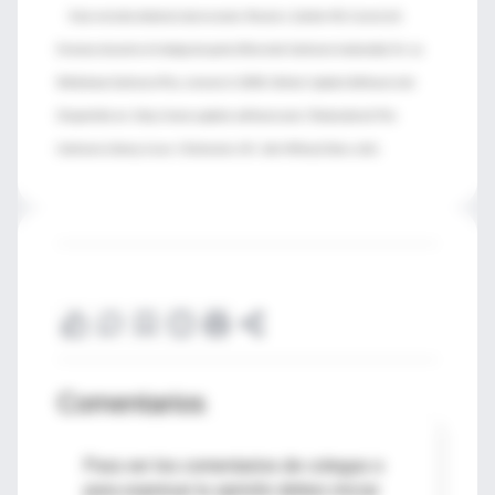
Esta revisión debería citarse como: Reveiz L, Gaitán HG, Cuervo LG.
Enemas durante el trabajo de parto (Revisión Cochrane traducida). En: La
Biblioteca Cochrane Plus, número 3, 2008. Oxford, Update Software Ltd.
Disponible en: http://www.update-software.com. (Traducida de The
Cochrane Library, Issue . Chichester, UK: John Wiley & Sons, Ltd.).
Comentarios
Para ver los comentarios de colegas o
para expresar tu opinión debes iniciar