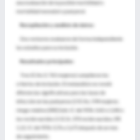
una evaluación de la posible morbilidad o
mortalidad neonatal o puerperal.
Recopilación y análisis de datos:
Dos revisores evaluaron de forma independiente
los estudios para su inclusión.
Resultados principales:
Tres ECAs (1 765 mujeres) cumplieron los
criterios de inclusión. El metanálisis no reveló
diferencias significativas para las tasas de
infección en las puérperas (2 ECAs; 594 mujeres;
riesgo relativo [RR] 0,66; IC del 95%: 0,42 a 1,04) o
los recién nacidos (1 ECA; 370 recién nacidos; RR
1,12; IC del 95%: 0,76 a 1,67) después de un mes
de seguimiento.