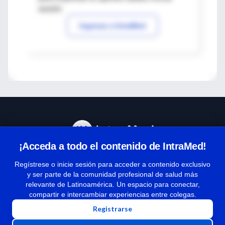
sesión
Ingresar a IntraMed
¡Acceda a todo el contenido de IntraMed!
Centro de Ayuda
Regístrese o inicie sesión para acceder a contenido exclusivo
y ser parte de la comunidad profesional de salud más
relevante de Latinoamérica. Un espacio para conectar,
Términos y condiciones
compartir e intercambiar experiencias entre colegas.
| Políticas de privacidad
Registrarse
| Todos los derechos reservados | Copyright 1997-2026