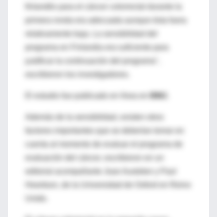
finlandés para el cáncer colorrectal durante la
primera ronda era adecuada aunque ésta fuera
relativamente baja. La sensibilidad del
programa en Finlandia era suficiente para
justificar la continuación del programa",
escribieron los investigadores.
El estudio fue publicado en línea en
BMJ.
Además de la sensibilidad, existen otros
factores importantes que se deberían tomar en
cuenta al momento de evaluar el programa de
evaluación del cáncer, escribieron en un
editorial acompañante Joan Austoker y Paul
Hewitson, de la Universidad de Oxford en Reino
Unido.