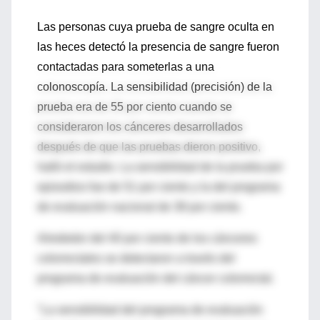
Las personas cuya prueba de sangre oculta en
las heces detectó la presencia de sangre fueron
contactadas para someterlas a una
colonoscopía. La sensibilidad (precisión) de la
prueba era de 55 por ciento cuando se
consideraron los cánceres desarrollados
después de que las pruebas dieron positivo,
halló el estudio. La sensibilidad de la prueba por
episodios fue de 51 por ciento y la del programa
de evaluación nacional de 38 por ciento.
Alrededor del 40 por ciento de los cánceres
colorrectales se detectaron a través del
programa de evaluación del cáncer colorrectal.
"La sensibilidad del programa de evaluación