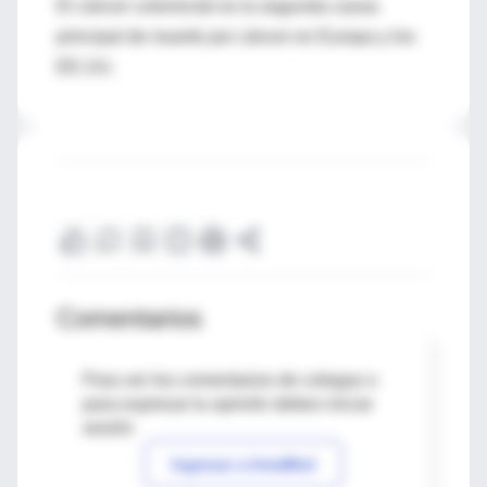
El cáncer colorrectal es la segunda causa
principal de muerte por cáncer en Europa y los
EE.UU.
Comentarios
Para ver los comentarios de colegas o
para expresar tu opinión debes iniciar
sesión
Ingresar a IntraMed