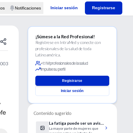
Iniciar sesión
Registrarse
tos
Notificaciones
¡Súmese a la Red Profesional!
Regístrese en IntraMed y conecte con
profesionales de la salud de toda
Latinoamérica.
2003
+1.1 M profesionales de la salud
Impulse su perfil
Registrarse
Iniciar sesión
y
efe
Contenido sugerido
La fatiga puede ser un aviso
La mayor parte de mujeres que
de inminente infarto de