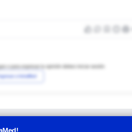
as o para expresar tu opinión debes iniciar sesión
ngresar a IntraMed
raMed!