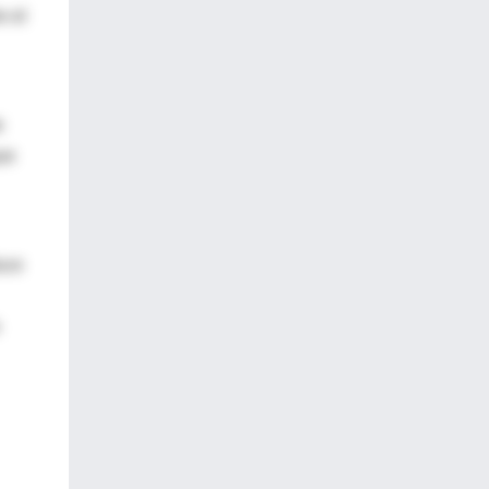
e el
e
ue
uce