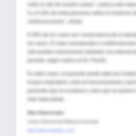
ruido al salir de nuestro cuerpo", explica este esp
5 y el 10% de estas personas sufren el síndrome 
cardiovasculares", añade.
E 95% de los casos son consecuencia de la obesi
los casos. El resto corresponden a malformaciones
sólo pueden solucionarse mediante una intervenci
persiste, según explica el Dr. Perelló.
En tales casos, el paciente puede optar por inst
el paro respiratorio, entra en funcionamiento y pe
pacientes que no la toleran y otros que no quiere
este especialista.
Webs Relacionadas
Centro Internacional Medicina Avanzada
http://www.cimaclinic.com/