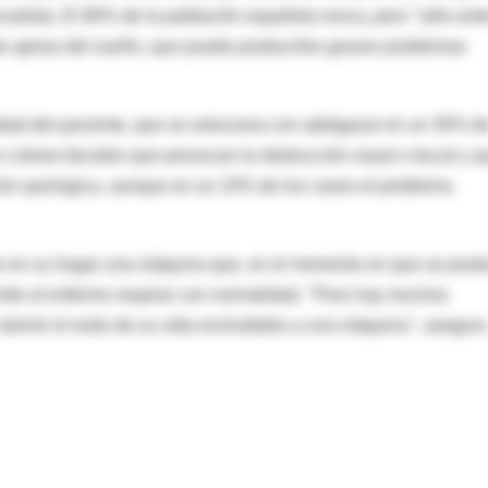
ecialista. El 80% de la población española ronca, pero "sólo entr
de apnea del sueño, que puede producirles graves problemas
dad del paciente, que se soluciona con adelgazar en un 30% d
 cráneo-faciales que provocan la obstrucción nasal o bucal y q
ón quirúrgica, aunque en un 10% de los casos el problema
alar en su hogar una máquina que, en el momento en que se prod
rmite al enfermo respirar con normalidad. "Pero hay muchos
n dormir el resto de su vida enchufados a una máquina", asegura