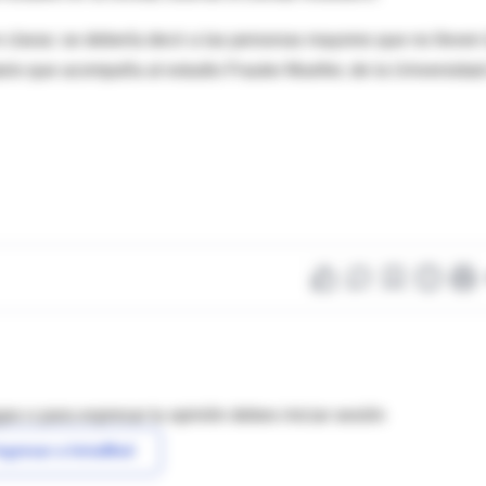
 claras: se debería decir a las personas mayores que no lleven 
ario que acompaña al estudio Frauke Mueller, de la Universida
as o para expresar tu opinión debes iniciar sesión
ngresar a IntraMed