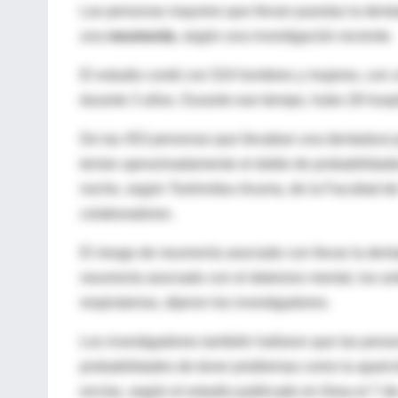
Las personas mayores que llevan puestas la denta
una
neumonía
, según una investigación reciente.
El estudio contó con 524 hombres y mujeres, con 
durante 3 años. Durante ese tiempo, hubo 28 hospi
De las 453 personas que llevaban una dentadura p
tenían aproximadamente el doble de probabilidade
noche, según Toshimitsu Iinuma, de la Facultad de
colaboradores.
El riesgo de neumonía asociado con llevar la dent
neumonía asociado con el deterioro mental, los a
respiratorias, dijeron los investigadores.
Los investigadores también hallaron que las pers
probabilidades de tener problemas como la aparició
encías, según el estudio publicado en línea el 7 de