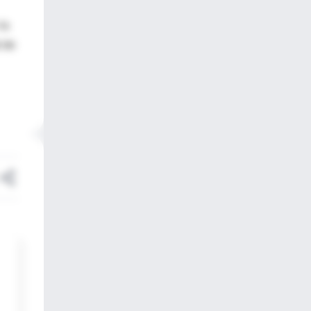
la
d de