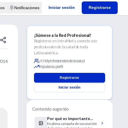
Iniciar sesión
Registrarse
tos
Notificaciones
¡Súmese a la Red Profesional!
Regístrese en IntraMed y conecte con
profesionales de la salud de toda
Latinoamérica.
2014
+1.1 M profesionales de la salud
Impulse su perfil
Registrarse
Iniciar sesión
Contenido sugerido
Por qué es importante
En plena campaña de vacunación
vacunar a la población