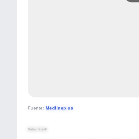
Fuente
:
Medlineplus
Robert Preidt