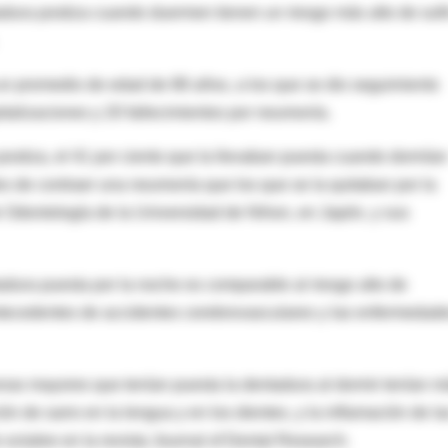
dura postiza cuando duermen tienen un riesgo más alto de sufr
un promedio de edad de 88 años, a los que se dio seguimiento
talizaciones y 20 fallecimientos por neumonía.
ostiza, el 41 por ciento que la llevaban puesta cuando dormían
s de contraer una neumonía que los que se la quitaban por la
 Odontología de la Universidad de Nihon, en Japón, y sus
adura puesta por la noche es comparable al riesgo alto de
ntecedentes de accidentes cerebrovasculares y las enfermedad
onas mayores que tenían puesta la dentadura al dormir tenían m
n de sarro en la lengua y en los dientes, y la inflamación de la
 octubre en la revista Journal of Dental Research.