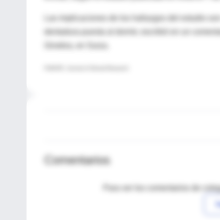
Las implicaciones de los hallazgos del estudio son
dentadura puesta al dormir, escribió en un coment
Ginebra, en Suiza.
FUENTE: Journal of Dental Research
Comentarios
Para ver los comentarios de coleg
I