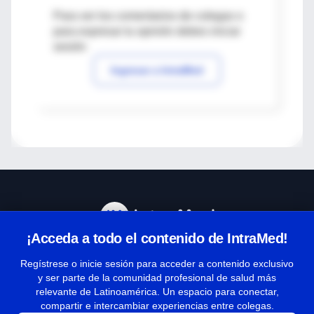
Para ver los comentarios de colegas o
para expresar tu opinión debes iniciar
sesión
Ingresar a IntraMed
¡Acceda a todo el contenido de IntraMed!
Centro de Ayuda
Regístrese o inicie sesión para acceder a contenido exclusivo
y ser parte de la comunidad profesional de salud más
relevante de Latinoamérica. Un espacio para conectar,
Términos y condiciones
compartir e intercambiar experiencias entre colegas.