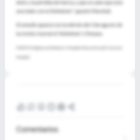
lento y la pérdida de fuerza, y que se sabe que está
asociado con el Alzheimer", apuntó Marshall.
El estudio aparece en la edición del 3 de agosto de
la revista Journal of Alzheimer's Disease.
FUENTE: Brigham and Women's Hospital, Massachusetts General
Hospital
Comentarios