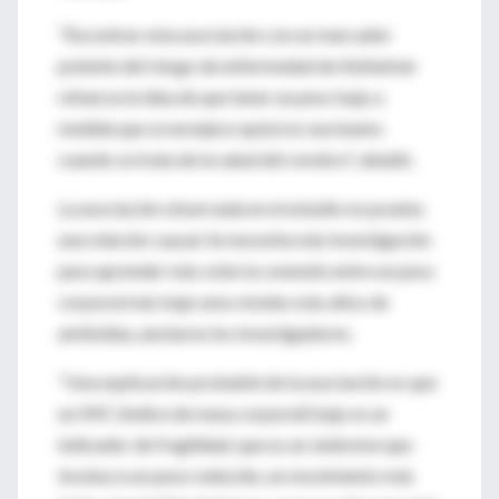
"Encontrar esta asociación con un marcador
potente del riesgo de enfermedad de Alzheimer
refuerza la idea de que tener un peso bajo a
medida que se envejece quizá no sea bueno
cuando se trata de la salud del cerebro", añadió.
La asociación observada en el estudio no prueba
una relación causal. Se necesita más investigación
para aprender más sobe la conexión entre un peso
corporal más bajo unos niveles más altos de
amiloidea, anotaron los investigadores.
"Una explicación probable de la asociación es que
un IMC (índice de masa corporal) bajo es un
indicador de fragilidad, que es un síndrome que
involucra un peso reducido, un movimiento más