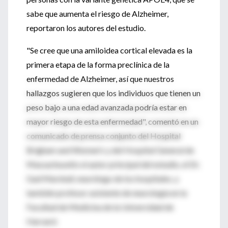
sabe que aumenta el riesgo de Alzheimer,
reportaron los autores del estudio.
"Se cree que una amiloidea cortical elevada es la
primera etapa de la forma preclínica de la
enfermedad de Alzheimer, así que nuestros
hallazgos sugieren que los individuos que tienen un
peso bajo a una edad avanzada podría estar en
mayor riesgo de esta enfermedad", comentó en un
comunicado de prensa conjunto del Hospital
Brigham and Women's y del Hospital General de
Massachusetts el autor principal del estudio, el Dr.
Gad Marshall, neurólogo de los hospitales, y
también profesor asistente de neurología en la
Facultad de Medicina de la Universidad de
Harvard.