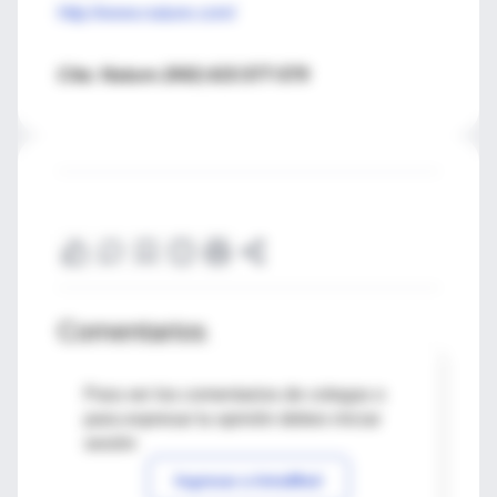
http://www.nature.com/
Cita: Nature 2002;415:577-579
Comentarios
Para ver los comentarios de colegas o
para expresar tu opinión debes iniciar
sesión
Ingresar a IntraMed