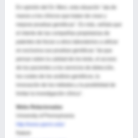
En opinión del Dr. Merz, esta situación "ata de
manos a los clínicos que tratan de crear y
mejorar pruebas genéticas". Es más, señala que
el intento de las compañías propietarias de
patentes de forzar a otros laboratorios a utilizar
en exclusiva sus pruebas genéticas "da que
pensar sobre la calidad de los tests, el acceso
de los pacientes a los servicios de detección,
los costes de los análisis genéticos, la
innovación de los métodos y la posibilidad de
limitar la investigación clínica".
Webs Relacionadas
University of Pennsylvania
http://www.upenn.edu/
Nature