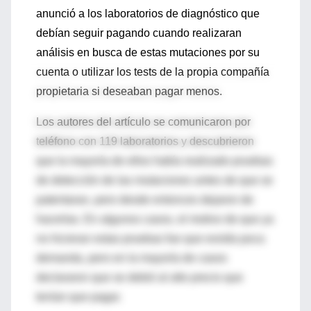
anunció a los laboratorios de diagnóstico que
debían seguir pagando cuando realizaran
análisis en busca de estas mutaciones por su
cuenta o utilizar los tests de la propia compañía
propietaria si deseaban pagar menos.
Los autores del artículo se comunicaron por
teléfono con 119 laboratorios y descubrieron
que la mayoría de ellos había realizado pruebas
de detección de las mutaciones antes de que se
patentaran, pero desde entonces dejaron de
hacerlas. En algunos casos, el motivo de que ya
no hicieran estas pruebas fue que existía poca
demanda, pero en la mayoría de casos
declararon que se debió al alto precio que
tenían que pagar.